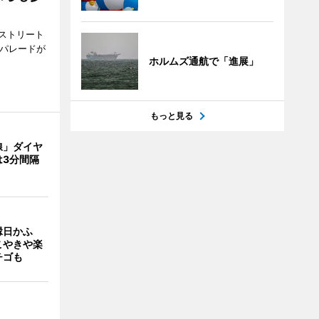
ストリート
でパレードが
ホルムズ通航で「進展」
もっと見る
線」ダイヤ
は3分間隔
縁日かふ
こやきや楽
チゴも