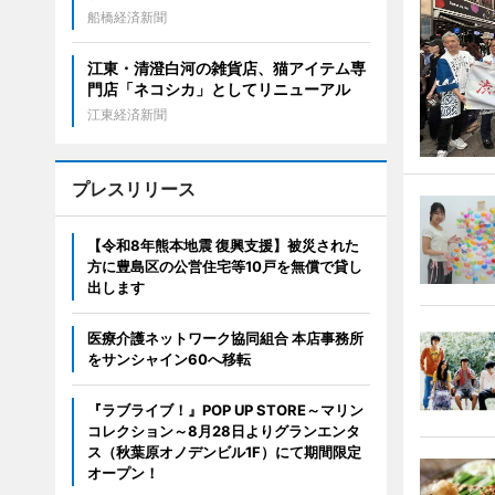
船橋経済新聞
江東・清澄白河の雑貨店、猫アイテム専
門店「ネコシカ」としてリニューアル
江東経済新聞
プレスリリース
【令和8年熊本地震 復興支援】被災された
方に豊島区の公営住宅等10戸を無償で貸し
出します
医療介護ネットワーク協同組合 本店事務所
をサンシャイン60へ移転
『ラブライブ！』POP UP STORE～マリン
コレクション～8月28日よりグランエンタ
ス（秋葉原オノデンビル1F）にて期間限定
オープン！