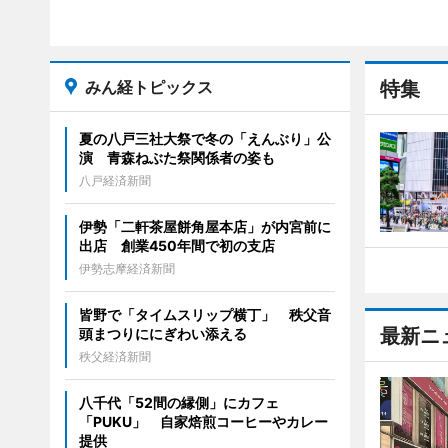
みん経トピックス
特集
夏の八戸三社大祭で冬の「えんぶり」公
演 青森ねぶた祭関係者の姿も
八戸経済新聞
伊勢「二軒茶屋餅角屋本店」が内宮前に
出店 創業450年間で初の支店
伊勢志摩経済新聞
皆野で「タイムスリップ横丁」 秩父音
最新ニ
頭まつりににぎわい添える
秩父経済新聞
八千代「52間の縁側」にカフェ
「PUKU」 自家焙煎コーヒーやカレー
提供