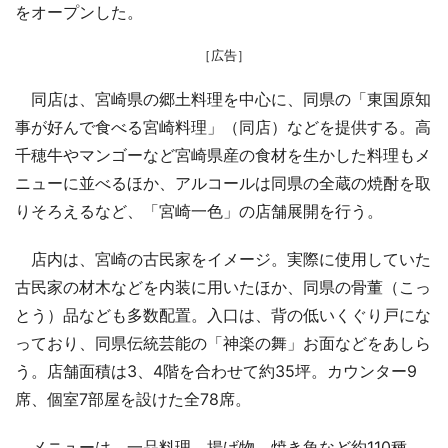
をオープンした。
［広告］
同店は、宮崎県の郷土料理を中心に、同県の「東国原知
事が好んで食べる宮崎料理」（同店）などを提供する。高
千穂牛やマンゴーなど宮崎県産の食材を生かした料理もメ
ニューに並べるほか、アルコールは同県の全蔵の焼酎を取
りそろえるなど、「宮崎一色」の店舗展開を行う。
店内は、宮崎の古民家をイメージ。実際に使用していた
古民家の材木などを内装に用いたほか、同県の骨董（こっ
とう）品なども多数配置。入口は、背の低いくぐり戸にな
っており、同県伝統芸能の「神楽の舞」お面などをあしら
う。店舗面積は3、4階を合わせて約35坪。カウンター9
席、個室7部屋を設けた全78席。
メニューは、一品料理、揚げ物、焼き魚など約110種