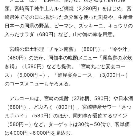
類。宮崎高千穂牛上カルビ網焼（2,280円）をはじめ、宮
崎県沖でその日に揚がった魚介類を使った刺身や、生産量
日本一の同県の野菜、ピーマン、ズッキーニ、キュウリの
入ったサラダ（680円）など、山や海の幸を用意。
宮崎の郷土料理「チキン南蛮」（880円）、「冷や汁」
（480円）のほか、同知事の晩酌メニュー「霧島鶏の水炊
き鍋」（1,580円）なども提供。「宮崎丸ごと宴会コー
ス」（5,000円～）、「漁屋宴会コース」（3,000円～）
のコースメニューもそろえる。
アルコールは、宮崎の焼酎（37銘柄、580円）や日本酒
（680円）、どぶろく（800円）、宮崎特産サワー「さつ
ま芋ハイ」（580円）のほか、同知事が愛飲するワイン
（580円～）など。ターゲットは30代～50代で、客単価
は4,000円～6,000円を見込む。