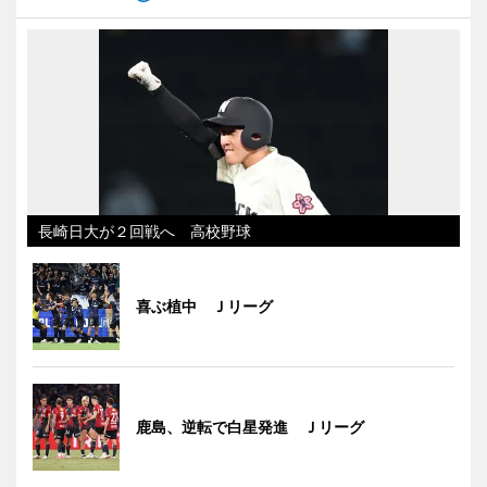
長崎日大が２回戦へ 高校野球
喜ぶ植中 Ｊリーグ
鹿島、逆転で白星発進 Ｊリーグ