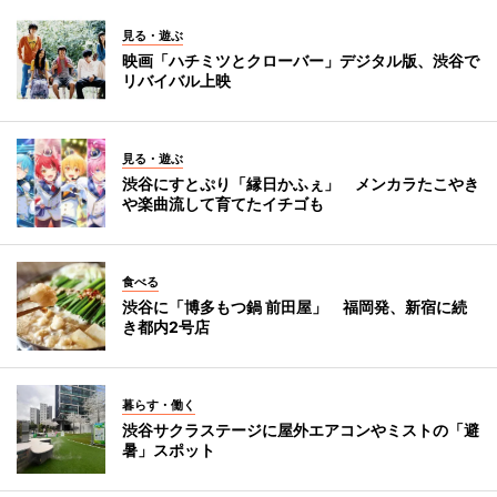
見る・遊ぶ
映画「ハチミツとクローバー」デジタル版、渋谷で
リバイバル上映
見る・遊ぶ
渋谷にすとぷり「縁日かふぇ」 メンカラたこやき
や楽曲流して育てたイチゴも
食べる
渋谷に「博多もつ鍋 前田屋」 福岡発、新宿に続
き都内2号店
暮らす・働く
渋谷サクラステージに屋外エアコンやミストの「避
暑」スポット