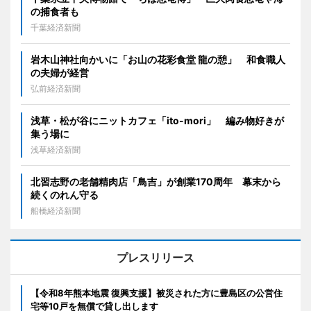
の捕食者も
千葉経済新聞
岩木山神社向かいに「お山の花彩食堂 龍の憩」 和食職人
の夫婦が経営
弘前経済新聞
浅草・松が谷にニットカフェ「ito-mori」 編み物好きが
集う場に
浅草経済新聞
北習志野の老舗精肉店「鳥吉」が創業170周年 幕末から
続くのれん守る
船橋経済新聞
プレスリリース
【令和8年熊本地震 復興支援】被災された方に豊島区の公営住
宅等10戸を無償で貸し出します