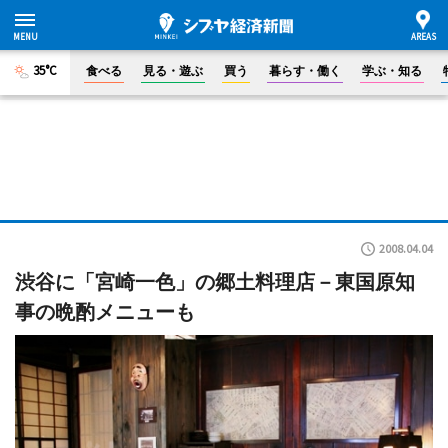
35°C
食べる
見る・遊ぶ
買う
暮らす・働く
学ぶ・知る
2008.04.04
渋谷に「宮崎一色」の郷土料理店－東国原知
事の晩酌メニューも