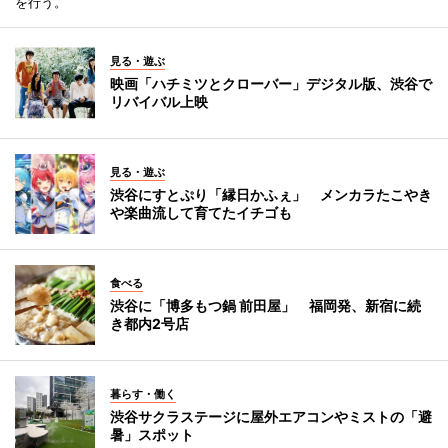
を行う。
見る・遊ぶ
映画「ハチミツとクローバー」デジタル版、渋谷で
リバイバル上映
見る・遊ぶ
渋谷にすとぷり「縁日かふぇ」 メンカラたこやき
や楽曲流して育てたイチゴも
食べる
渋谷に「博多もつ鍋 前田屋」 福岡発、新宿に続
き都内2号店
暮らす・働く
渋谷サクラステージに屋外エアコンやミストの「避
暑」スポット