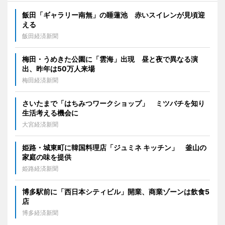
飯田「ギャラリー南無」の睡蓮池 赤いスイレンが見頃迎
える
飯田経済新聞
梅田・うめきた公園に「雲海」出現 昼と夜で異なる演
出、昨年は50万人来場
梅田経済新聞
さいたまで「はちみつワークショップ」 ミツバチを知り
生活考える機会に
大宮経済新聞
姫路・城東町に韓国料理店「ジュミネ キッチン」 釜山の
家庭の味を提供
姫路経済新聞
博多駅前に「西日本シティビル」開業、商業ゾーンは飲食5
店
博多経済新聞