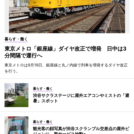
暮らす・働く
東京メトロ「銀座線」ダイヤ改正で増発 日中は3
分間隔で運行へ
東京メトロは9月19日、銀座線と丸ノ内線で列車を増発するダイヤ改正
を行う。
暮らす・働く
渋谷サクラステージに屋外エアコンやミストの「避
暑」スポット
暮らす・働く
観光客の顔写真が渋谷スクランブル交差点の屋外ビ
ジョンに 新サービス始動へ