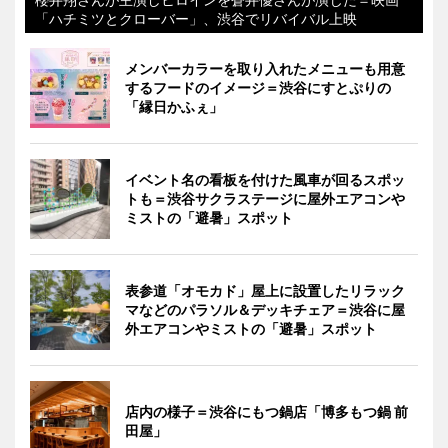
「ハチミツとクローバー」、渋谷でリバイバル上映
メンバーカラーを取り入れたメニューも用意
するフードのイメージ＝渋谷にすとぷりの
「縁日かふぇ」
イベント名の看板を付けた風車が回るスポッ
トも＝渋谷サクラステージに屋外エアコンや
ミストの「避暑」スポット
表参道「オモカド」屋上に設置したリラック
マなどのパラソル＆デッキチェア＝渋谷に屋
外エアコンやミストの「避暑」スポット
店内の様子＝渋谷にもつ鍋店「博多もつ鍋 前
田屋」