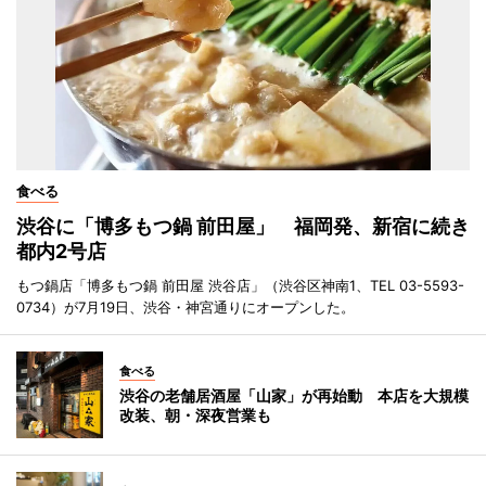
食べる
渋谷に「博多もつ鍋 前田屋」 福岡発、新宿に続き
都内2号店
もつ鍋店「博多もつ鍋 前田屋 渋谷店」（渋谷区神南1、TEL 03-5593-
0734）が7月19日、渋谷・神宮通りにオープンした。
食べる
渋谷の老舗居酒屋「山家」が再始動 本店を大規模
改装、朝・深夜営業も