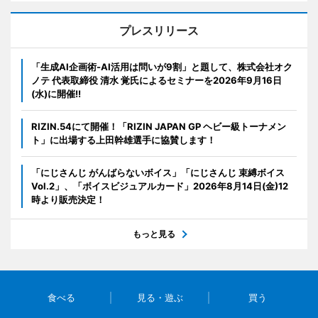
プレスリリース
「生成AI企画術-AI活用は問いが9割」と題して、株式会社オク
ノテ 代表取締役 清水 覚氏によるセミナーを2026年9月16日
(水)に開催!!
RIZIN.54にて開催！「RIZIN JAPAN GP ヘビー級トーナメン
ト」に出場する上田幹雄選手に協賛します！
「にじさんじ がんばらないボイス」「にじさんじ 束縛ボイス
Vol.2」、「ボイスビジュアルカード」2026年8月14日(金)12
時より販売決定！
もっと見る
食べる
見る・遊ぶ
買う