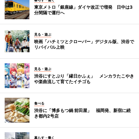
東京メトロ「銀座線」ダイヤ改正で増発 日中は3
分間隔で運行へ
見る・遊ぶ
映画「ハチミツとクローバー」デジタル版、渋谷で
リバイバル上映
見る・遊ぶ
渋谷にすとぷり「縁日かふぇ」 メンカラたこやき
や楽曲流して育てたイチゴも
食べる
渋谷に「博多もつ鍋 前田屋」 福岡発、新宿に続
き都内2号店
暮らす・働く