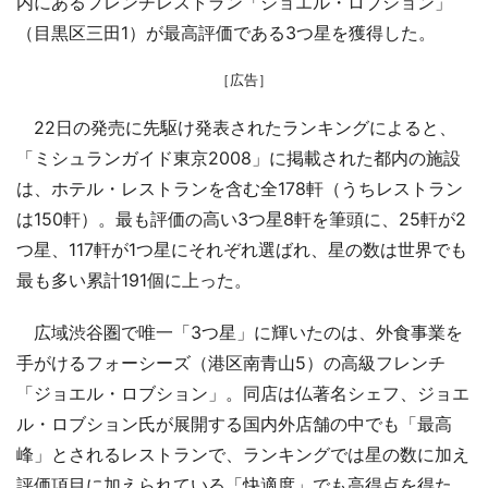
内にあるフレンチレストラン「ジョエル・ロブション」
（目黒区三田1）が最高評価である3つ星を獲得した。
［広告］
22日の発売に先駆け発表されたランキングによると、
「ミシュランガイド東京2008」に掲載された都内の施設
は、ホテル・レストランを含む全178軒（うちレストラン
は150軒）。最も評価の高い3つ星8軒を筆頭に、25軒が2
つ星、117軒が1つ星にそれぞれ選ばれ、星の数は世界でも
最も多い累計191個に上った。
広域渋谷圏で唯一「3つ星」に輝いたのは、外食事業を
手がけるフォーシーズ（港区南青山5）の高級フレンチ
「ジョエル・ロブション」。同店は仏著名シェフ、ジョエ
ル・ロブション氏が展開する国内外店舗の中でも「最高
峰」とされるレストランで、ランキングでは星の数に加え
評価項目に加えられている「快適度」でも高得点を得た。