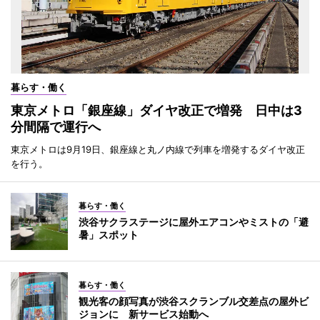
暮らす・働く
東京メトロ「銀座線」ダイヤ改正で増発 日中は3
分間隔で運行へ
東京メトロは9月19日、銀座線と丸ノ内線で列車を増発するダイヤ改正
を行う。
暮らす・働く
渋谷サクラステージに屋外エアコンやミストの「避
暑」スポット
暮らす・働く
観光客の顔写真が渋谷スクランブル交差点の屋外ビ
ジョンに 新サービス始動へ