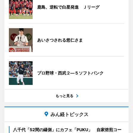
鹿島、逆転で白星発進 Ｊリーグ
あいさつされる悠仁さま
プロ野球・西武２―５ソフトバンク
もっと見る
みん経トピックス
八千代「52間の縁側」にカフェ「PUKU」 自家焙煎コー