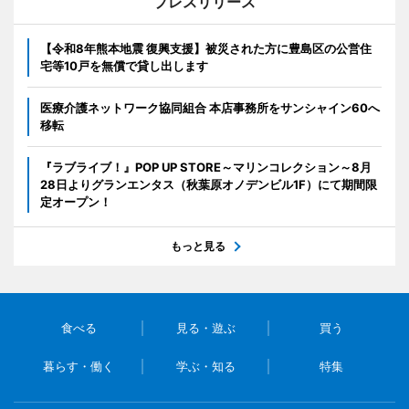
プレスリリース
【令和8年熊本地震 復興支援】被災された方に豊島区の公営住
宅等10戸を無償で貸し出します
医療介護ネットワーク協同組合 本店事務所をサンシャイン60へ
移転
『ラブライブ！』POP UP STORE～マリンコレクション～8月
28日よりグランエンタス（秋葉原オノデンビル1F）にて期間限
定オープン！
もっと見る
食べる
見る・遊ぶ
買う
暮らす・働く
学ぶ・知る
特集