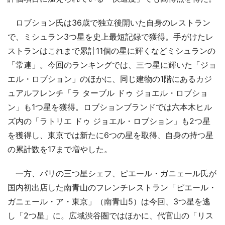
ロブション氏は36歳で独立後開いた自身のレストラン
で、ミシュラン3つ星を史上最短記録で獲得。手がけたレ
ストランはこれまで累計11個の星に輝くなどミシュランの
「常連」。今回のランキングでは、三つ星に輝いた「ジョ
エル・ロブション」のほかに、同じ建物の1階にあるカジ
ュアルフレンチ「ラ ターブル ドゥ ジョエル・ロブショ
ン」も1つ星を獲得。ロブションブランドでは六本木ヒル
ズ内の「ラトリエ ドゥ ジョエル・ロブション」も2つ星
を獲得し、東京では新たに6つの星を取得、自身の持つ星
の累計数を17まで増やした。
一方、パリの三つ星シェフ、ピエール・ガニェール氏が
国内初出店した南青山のフレンチレストラン「ピエール・
ガニェール・ア・東京」（南青山5）は今回、3つ星を逃
し「2つ星」に。広域渋谷圏ではほかに、代官山の「リス