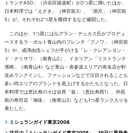
トランテASO」（渋谷区猿楽町）が2つ星に輝いたほか、
日本料理では「えさき」（神宮前3）、「湖月」（神宮前
5）が、それぞれ2つ星を獲得するなど健闘した。
このほか、1つ星には仏アラン・デュカス氏がプロデュ
ースするラ・ポルト青山内のフレンチ「ブノワ」（神宮前
5）や、成澤由浩シェフが手がける「レ・クレアシヨン・
ド・ナリサワ」（南青山2）、イタリアン「リストランテ
濱崎」（南青山4）など青山・表参道エリアの有名店が軒
並みランクインし、ファッションなどで注目されることも
多い同エリアのブランドを底上げするかたちとなった。日
本料理では恵比寿のそば会席「翁」（恵比寿西1）、外苑
前の寿司店「海味」（南青山3）なども1つ星ランク入りを
果たした。
ミシュランガイド東京2008
注目の「ミシュランガイド東京2008」、19日に星発表