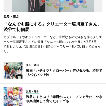
見る・遊ぶ
「なんでも服にする」クリエーター塩川夏子さん、
渋谷で初個展
カプセルトイやキッチンペーパーなど、身近なもので洋服を作るクリエ
ーター塩川夏子さん初の個展「なんでも服にしてみた展」が8月5日、
渋谷ヒカリエ（渋谷区渋谷2）8階のギャラリー「8／CUBE」で始まっ
た。
見る・遊ぶ
映画「ハチミツとクローバー」デジタル版、渋谷で
リバイバル上映
見る・遊ぶ
渋谷にすとぷり「縁日かふぇ」 メンカラたこやき
や楽曲流して育てたイチゴも