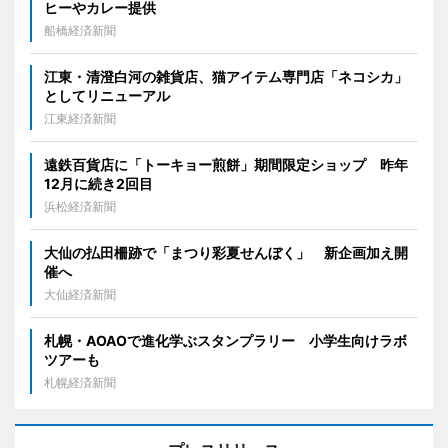
ヒーやカレー提供
船橋経済新聞
江東・清澄白河の雑貨店、猫アイテム専門店「ネコシカ」
としてリニューアル
江東経済新聞
遠鉄百貨店に「トーキョー煎餅」期間限定ショップ 昨年
12月に続き2回目
浜松経済新聞
大仙の払田柵跡で「まつり彩夏せんぼく」 新企画加え開
催へ
大仙経済新聞
札幌・AOAOで進化学ぶスタンプラリー 小学生向けラボ
ツアーも
札幌経済新聞