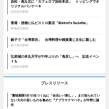
浜松・高丘北に「カフェロブ浜松本店」 トッピングでオ
リジナルパンケーキ
浜松経済新聞
香港・啓徳に仏ビストロ新店「Bistrot's Suzette」
香港経済新聞
銚子で「台湾茶坊」 台湾料理や雑貨通じ文化に親しむ
銚子経済新聞
弘前城の本丸天守が11年ぶりの「曳戻し」へ 記念イベン
トも
弘前経済新聞
プレスリリース
“賞味期限1分”の生つくねに「合法レバ刺し」。まだ知られてい
ない大分の旨いものを集めた『アブラヤクマハチ』が中野に誕
生