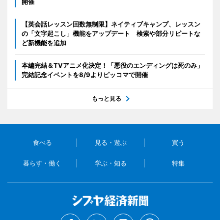
開催
【英会話レッスン回数無制限】ネイティブキャンプ、レッスン
の「文字起こし」機能をアップデート 検索や部分リピートな
ど新機能を追加
本編完結＆TVアニメ化決定！「悪役のエンディングは死のみ」
完結記念イベントを8/9よりピッコマで開催
もっと見る
食べる
見る・遊ぶ
買う
暮らす・働く
学ぶ・知る
特集