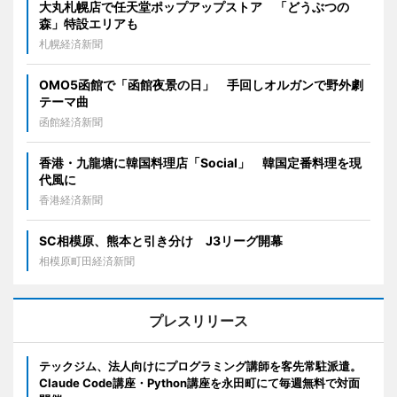
大丸札幌店で任天堂ポップアップストア 「どうぶつの
森」特設エリアも
札幌経済新聞
OMO5函館で「函館夜景の日」 手回しオルガンで野外劇
テーマ曲
函館経済新聞
香港・九龍塘に韓国料理店「Social」 韓国定番料理を現
代風に
香港経済新聞
SC相模原、熊本と引き分け J3リーグ開幕
相模原町田経済新聞
プレスリリース
テックジム、法人向けにプログラミング講師を客先常駐派遣。
Claude Code講座・Python講座を永田町にて毎週無料で対面