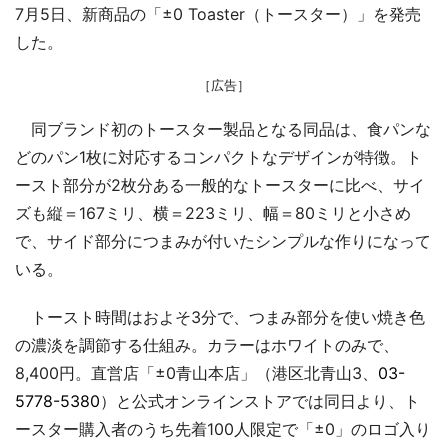
7月5日、新商品の「±0 Toaster（トースター）」を発売
した。
［広告］
同ブランド初のトースター製品となる同品は、食パンな
どのパン1枚に対応するコンパクトなデザインが特徴。ト
ースト部分が2枚分ある一般的なトースターに比べ、サイ
ズも縦＝167ミリ、横＝223ミリ、幅＝80ミリと小さめ
で、サイド部分につまみが付いたシンプルな作りになって
いる。
トースト時間はおよそ3分で、つまみ部分を使い焼き色
の濃淡を調節する仕組み。カラーはホワイトのみで、
8,400円。直営店「±0青山本店」（港区北青山3、
03-
5778-5380
）と公式オンラインストアでは同日より、ト
ースター購入者のうち先着100人限定で「±0」のロゴ入り