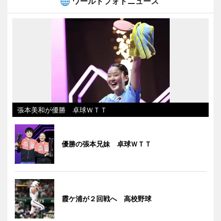
ワールドフォトニュース
張本美和が優勝 卓球ＷＴＴ
優勝の張本兄妹 卓球ＷＴＴ
霞ケ浦が２回戦へ 高校野球