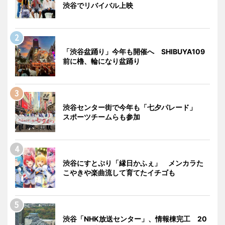
渋谷でリバイバル上映
「渋谷盆踊り」今年も開催へ SHIBUYA109
前に櫓、輪になり盆踊り
渋谷センター街で今年も「七夕パレード」
スポーツチームらも参加
渋谷にすとぷり「縁日かふぇ」 メンカラた
こやきや楽曲流して育てたイチゴも
渋谷「NHK放送センター」、情報棟完工 20