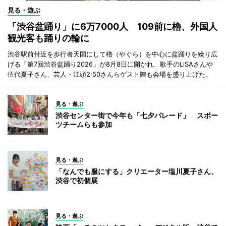
見る・遊ぶ
「渋谷盆踊り」に6万7000人 109前に櫓、外国人
観光客も踊りの輪に
渋谷駅前付近を歩行者天国にして櫓（やぐら）を中心に盆踊りを繰り広
げる「第7回渋谷盆踊り2026」が8月8日に開かれ、歌手のLiSAさんや
伍代夏子さん、芸人・江頭2:50さんらゲスト陣も会場を盛り上げた。
見る・遊ぶ
渋谷センター街で今年も「七夕パレード」 スポー
ツチームらも参加
見る・遊ぶ
「なんでも服にする」クリエーター塩川夏子さん、
渋谷で初個展
見る・遊ぶ