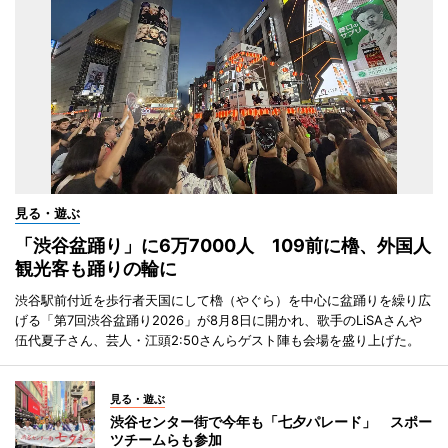
見る・遊ぶ
「渋谷盆踊り」に6万7000人 109前に櫓、外国人
観光客も踊りの輪に
渋谷駅前付近を歩行者天国にして櫓（やぐら）を中心に盆踊りを繰り広
げる「第7回渋谷盆踊り2026」が8月8日に開かれ、歌手のLiSAさんや
伍代夏子さん、芸人・江頭2:50さんらゲスト陣も会場を盛り上げた。
見る・遊ぶ
渋谷センター街で今年も「七夕パレード」 スポー
ツチームらも参加