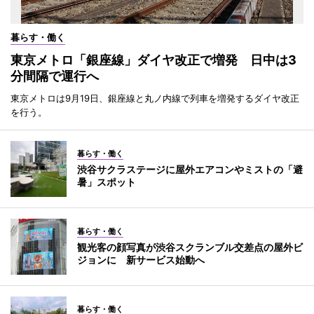
暮らす・働く
東京メトロ「銀座線」ダイヤ改正で増発 日中は3
分間隔で運行へ
東京メトロは9月19日、銀座線と丸ノ内線で列車を増発するダイヤ改正
を行う。
暮らす・働く
渋谷サクラステージに屋外エアコンやミストの「避
暑」スポット
暮らす・働く
観光客の顔写真が渋谷スクランブル交差点の屋外ビ
ジョンに 新サービス始動へ
暮らす・働く