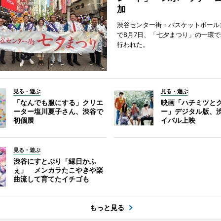
加
渋谷センター街・バスケットボール
で8月7日、「七夕まつり」の一環
行われた。
見る・遊ぶ
見る・遊ぶ
「なんでも服にする」クリエ
映画「ハチミツと
ーター塩川夏子さん、渋谷で
ー」デジタル版、
初個展
イバル上映
見る・遊ぶ
渋谷にすとぷり「縁日かふ
ぇ」 メンカラたこやきや楽
曲流して育てたイチゴも
もっと見る