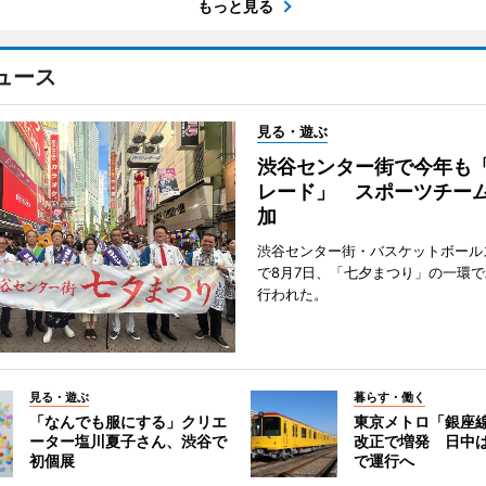
もっと見る
ュース
見る・遊ぶ
渋谷センター街で今年も
レード」 スポーツチー
加
渋谷センター街・バスケットボール
で8月7日、「七夕まつり」の一環
行われた。
見る・遊ぶ
暮らす・働く
「なんでも服にする」クリエ
東京メトロ「銀座
ーター塩川夏子さん、渋谷で
改正で増発 日中
初個展
で運行へ