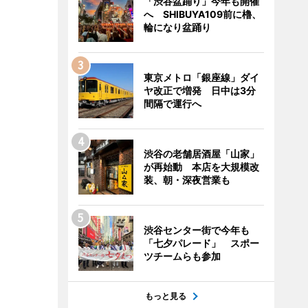
「渋谷盆踊り」今年も開催
へ SHIBUYA109前に櫓、
輪になり盆踊り
東京メトロ「銀座線」ダイ
ヤ改正で増発 日中は3分
間隔で運行へ
渋谷の老舗居酒屋「山家」
が再始動 本店を大規模改
装、朝・深夜営業も
渋谷センター街で今年も
「七夕パレード」 スポー
ツチームらも参加
もっと見る