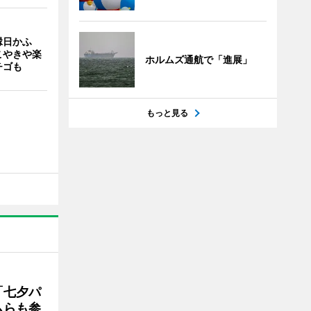
縁日かふ
こやきや楽
ホルムズ通航で「進展」
チゴも
もっと見る
「七夕パ
ムらも参