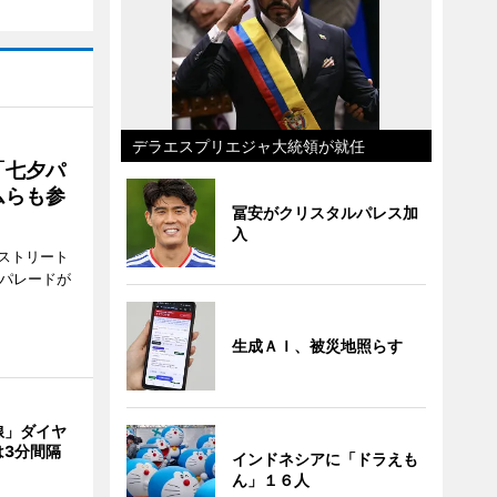
デラエスプリエジャ大統領が就任
「七夕パ
ムらも参
冨安がクリスタルパレス加
入
ストリート
でパレードが
生成ＡＩ、被災地照らす
線」ダイヤ
は3分間隔
インドネシアに「ドラえも
ん」１６人