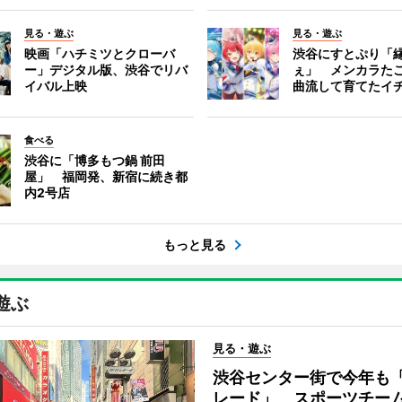
見る・遊ぶ
見る・遊ぶ
映画「ハチミツとクローバ
渋谷にすとぷり「
ー」デジタル版、渋谷でリバ
ぇ」 メンカラた
イバル上映
曲流して育てたイ
食べる
渋谷に「博多もつ鍋 前田
屋」 福岡発、新宿に続き都
内2号店
もっと見る
遊ぶ
見る・遊ぶ
渋谷センター街で今年も
レード」 スポーツチー