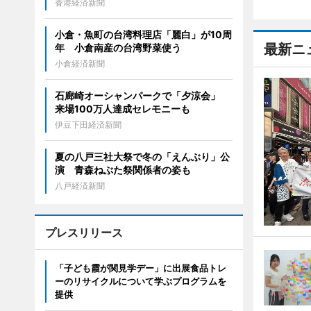
香港経済新聞
小倉・魚町の台湾料理店「麗白」が10周
最新ニ
年 小倉南産の台湾野菜使う
小倉経済新聞
石廊崎オーシャンパークで「夕涼会」
来場100万人達成セレモニーも
伊豆下田経済新聞
夏の八戸三社大祭で冬の「えんぶり」公
演 青森ねぶた祭関係者の姿も
八戸経済新聞
プレスリリース
「子ども霞が関見学デー」に出展食品トレ
ーのリサイクルについて学ぶプログラムを
提供