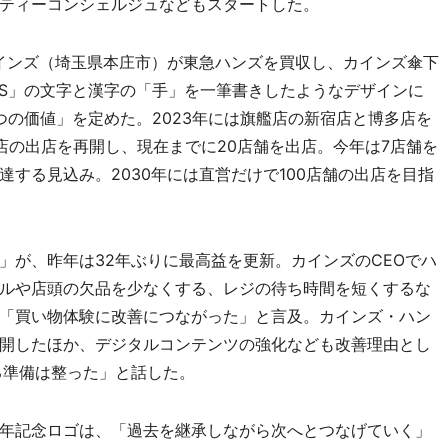
ティーコンシェルジュなどもスタートした。
インズ（埼玉県本庄市）が東急ハンズを買収し、カインズ傘下
DS」の文字と漢字の「手」を一筆書きしたようなデザインに
つの価値」を定めた。2023年には旗艦店の新宿店と博多店を
店の出店を再開し、現在までに20店舗を出店。今年は7店舗を
達する見込み。2030年には直営だけで100店舗の出店を目指
が、昨年は32年ぶりに最高益を更新。カインズのCEOでハ
ルや店頭の欠品を少なくする、レジの待ち時間を短くするな
「買い物体験に改善につながった」と言及。カインズ・ハン
開したほか、デジタルコンテンツの強化なども改善理由とし
る準備は整った」と話した。
年記念ロゴは、「過去を継承しながら次へとつなげていく」