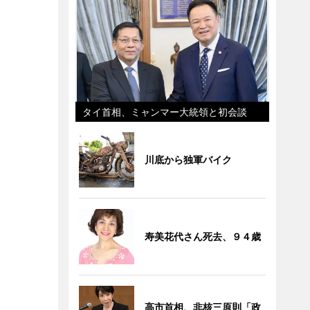
タイ首相、ミャンマー大統領と初会談
川底から独軍バイク
寿美花代さん死去、９４歳
高市首相、非核三原則「政