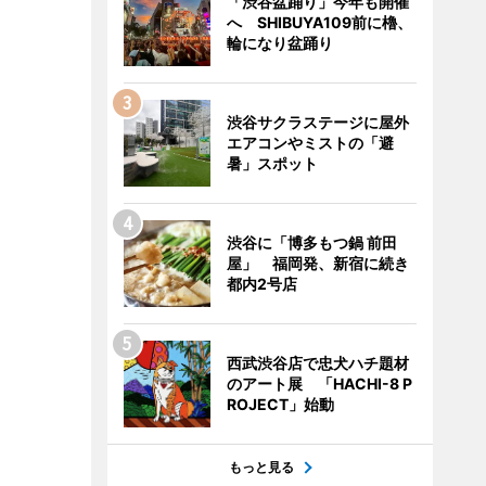
「渋谷盆踊り」今年も開催
へ SHIBUYA109前に櫓、
輪になり盆踊り
渋谷サクラステージに屋外
エアコンやミストの「避
暑」スポット
渋谷に「博多もつ鍋 前田
屋」 福岡発、新宿に続き
都内2号店
西武渋谷店で忠犬ハチ題材
のアート展 「HACHI-8 P
ROJECT」始動
もっと見る