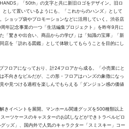
ANDS」「50th」の文字と共に新旧ロゴをデザイン。旧ロ
」として置いているようにも、「これからのハンズ」として
。ショップ袋やプロモーションなどに活用していく。渋谷店
0周年記念事業の一つ「生活編集プロジェクト」を昨年9月に
た「驚きや出合い、商品からの学び」は「知識の宝庫」「新
同店を「訪れる図鑑」として体験してもらうことを目的にし
プフロアになっており、計24フロアから成る。「小売業にと
は不向きなビルだが、この形・フロアはハンズの象徴になっ
見や見つける過程を楽しんでもらえる「ダンジョン感の価値
きイベントを展開。マンホール関連グッズを500種類以上
」、スーツケースのキャスターのお試しなどができトラベルピロ
ルグッズ」、国内外で人気のキャラクター「スミスキー」コー