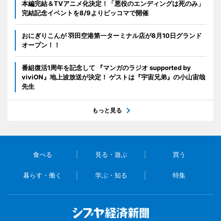
本編完結＆TVアニメ化決定！「悪役のエンディングは死のみ」
完結記念イベントを8/9よりピッコマで開催
おにぎりこんが 羽田空港第一ターミナル店が8月10日グランド
オープン！！
番組復活1周年を記念して 『マンガのラジオ supported by
viviON』地上波放送が決定！ ゲストは『宇宙兄弟』の小山宙哉
先生
もっと見る
食べる
見る・遊ぶ
買う
暮らす・働く
学ぶ・知る
特集