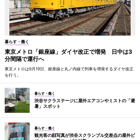
暮らす・働く
東京メトロ「銀座線」ダイヤ改正で増発 日中は3
分間隔で運行へ
東京メトロは9月19日、銀座線と丸ノ内線で列車を増発するダイヤ改正
を行う。
暮らす・働く
渋谷サクラステージに屋外エアコンやミストの「避
暑」スポット
暮らす・働く
観光客の顔写真が渋谷スクランブル交差点の屋外ビ