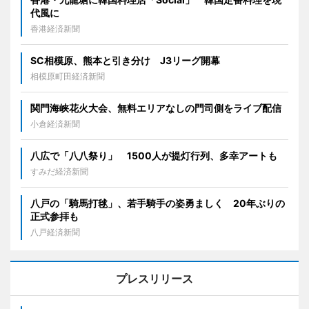
代風に
香港経済新聞
SC相模原、熊本と引き分け J3リーグ開幕
相模原町田経済新聞
関門海峡花火大会、無料エリアなしの門司側をライブ配信
小倉経済新聞
八広で「八八祭り」 1500人が提灯行列、多幸アートも
すみだ経済新聞
八戸の「騎馬打毬」、若手騎手の姿勇ましく 20年ぶりの
正式参拝も
八戸経済新聞
プレスリリース