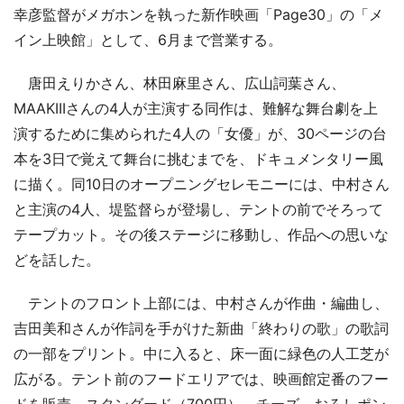
幸彦監督がメガホンを執った新作映画「Page30」の「メ
イン上映館」として、6月まで営業する。
唐田えりかさん、林田麻里さん、広山詞葉さん、
MAAKIIIさんの4人が主演する同作は、難解な舞台劇を上
演するために集められた4人の「女優」が、30ページの台
本を3日で覚えて舞台に挑むまでを、ドキュメンタリー風
に描く。同10日のオープニングセレモニーには、中村さん
と主演の4人、堤監督らが登場し、テントの前でそろって
テープカット。その後ステージに移動し、作品への思いな
どを話した。
テントのフロント上部には、中村さんが作曲・編曲し、
吉田美和さんが作詞を手がけた新曲「終わりの歌」の歌詞
の一部をプリント。中に入ると、床一面に緑色の人工芝が
広がる。テント前のフードエリアでは、映画館定番のフー
ドを販売。スタンダード（700円）、チーズ、おろしポン