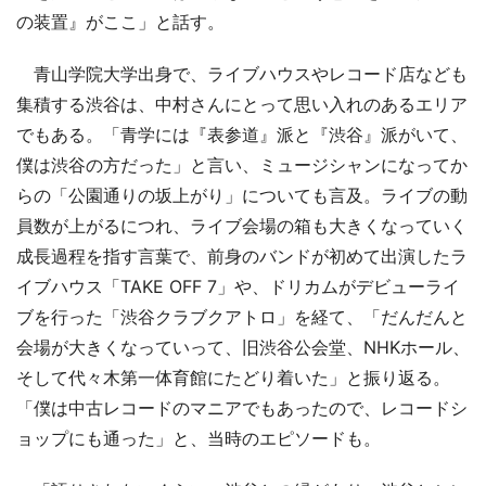
の装置』がここ」と話す。
青山学院大学出身で、ライブハウスやレコード店なども
集積する渋谷は、中村さんにとって思い入れのあるエリア
でもある。「青学には『表参道』派と『渋谷』派がいて、
僕は渋谷の方だった」と言い、ミュージシャンになってか
らの「公園通りの坂上がり」についても言及。ライブの動
員数が上がるにつれ、ライブ会場の箱も大きくなっていく
成長過程を指す言葉で、前身のバンドが初めて出演したラ
イブハウス「TAKE OFF 7」や、ドリカムがデビューライ
ブを行った「渋谷クラブクアトロ」を経て、「だんだんと
会場が大きくなっていって、旧渋谷公会堂、NHKホール、
そして代々木第一体育館にたどり着いた」と振り返る。
「僕は中古レコードのマニアでもあったので、レコードシ
ョップにも通った」と、当時のエピソードも。