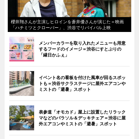
櫻井翔さんが主演しヒロインを蒼井優さんが演じた＝映画
「ハチミツとクローバー」、渋谷でリバイバル上映
メンバーカラーを取り入れたメニューも用意
するフードのイメージ＝渋谷にすとぷりの
「縁日かふぇ」
イベント名の看板を付けた風車が回るスポッ
トも＝渋谷サクラステージに屋外エアコンや
ミストの「避暑」スポット
表参道「オモカド」屋上に設置したリラック
マなどのパラソル＆デッキチェア＝渋谷に屋
外エアコンやミストの「避暑」スポット