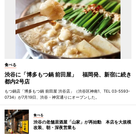
食べる
渋谷に「博多もつ鍋 前田屋」 福岡発、新宿に続き
都内2号店
もつ鍋店「博多もつ鍋 前田屋 渋谷店」（渋谷区神南1、TEL 03-5593-
0734）が7月19日、渋谷・神宮通りにオープンした。
食べる
渋谷の老舗居酒屋「山家」が再始動 本店を大規模
改装、朝・深夜営業も