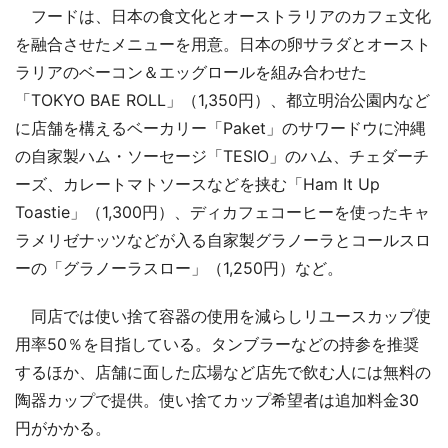
フードは、日本の食文化とオーストラリアのカフェ文化
を融合させたメニューを用意。日本の卵サラダとオースト
ラリアのベーコン＆エッグロールを組み合わせた
「TOKYO BAE ROLL」（1,350円）、都立明治公園内など
に店舗を構えるベーカリー「Paket」のサワードウに沖縄
の自家製ハム・ソーセージ「TESIO」のハム、チェダーチ
ーズ、カレートマトソースなどを挟む「Ham It Up
Toastie」（1,300円）、ディカフェコーヒーを使ったキャ
ラメリゼナッツなどが入る自家製グラノーラとコールスロ
ーの「グラノーラスロー」（1,250円）など。
同店では使い捨て容器の使用を減らしリユースカップ使
用率50％を目指している。タンブラーなどの持参を推奨
するほか、店舗に面した広場など店先で飲む人には無料の
陶器カップで提供。使い捨てカップ希望者は追加料金30
円がかかる。