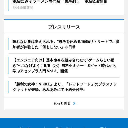
池袋にみそラーメン専門店「萬馬軒」 池袋2店舗目
池袋経済新聞
プレスリリース
眠れない夜は変えられる。“思考を休める”睡眠リトリートで、参
加者が体験した「何もしない」非日常
【エンジニア向け】基本命令を組み合わせて“ゲームらしい動
き”へつなげよう！9/9（水）無料セミナー「8ビット時代から
学ぶアセンブラ入門 Vol.3」開催
『勝利の女神：NIKKE』より、「レッドフード」のプラスチッ
クキットが登場。あみあみにて予約受付中。
もっと見る