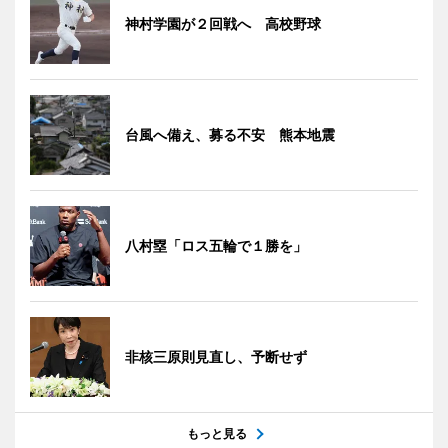
神村学園が２回戦へ 高校野球
台風へ備え、募る不安 熊本地震
八村塁「ロス五輪で１勝を」
非核三原則見直し、予断せず
もっと見る