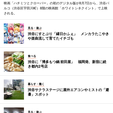
映画「ハチミツとクローバー」の初のデジタル版が8月7日から、渋谷パ
ルコ（渋谷区宇田川町）8階の映画館「ホワイトシネクイント」で上映
される。
見る・遊ぶ
渋谷にすとぷり「縁日かふぇ」 メンカラたこやき
や楽曲流して育てたイチゴも
食べる
渋谷に「博多もつ鍋 前田屋」 福岡発、新宿に続
き都内2号店
暮らす・働く
渋谷サクラステージに屋外エアコンやミストの「避
暑」スポット
見る・遊ぶ