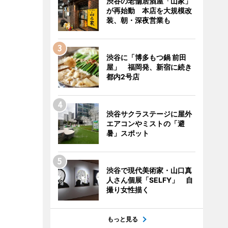
渋谷の老舗居酒屋「山家」
が再始動 本店を大規模改
装、朝・深夜営業も
渋谷に「博多もつ鍋 前田
屋」 福岡発、新宿に続き
都内2号店
渋谷サクラステージに屋外
エアコンやミストの「避
暑」スポット
渋谷で現代美術家・山口真
人さん個展「SELFY」 自
撮り女性描く
もっと見る