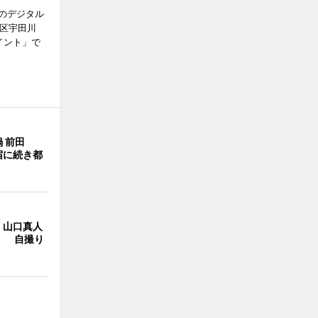
のデジタル
谷区宇田川
イント」で
 前田
宿に続き都
・山口真人
Y」 自撮り