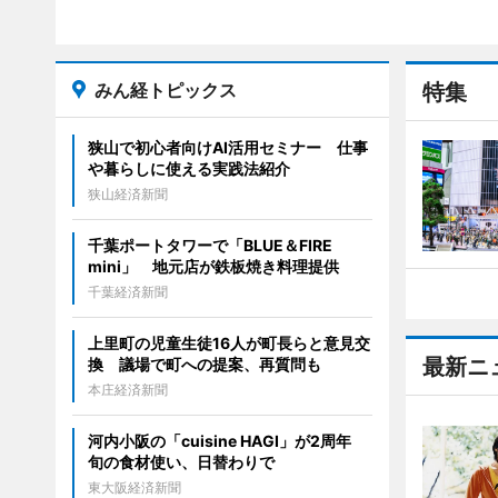
みん経トピックス
特集
狭山で初心者向けAI活用セミナー 仕事
や暮らしに使える実践法紹介
狭山経済新聞
千葉ポートタワーで「BLUE＆FIRE
mini」 地元店が鉄板焼き料理提供
千葉経済新聞
上里町の児童生徒16人が町長らと意見交
最新ニ
換 議場で町への提案、再質問も
本庄経済新聞
河内小阪の「cuisine HAGI」が2周年
旬の食材使い、日替わりで
東大阪経済新聞