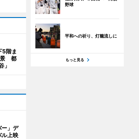
野球
平和への祈り、灯籠流しに
下5階ま
夜景 都
もっと見る
谷」
バー」デ
バル上映