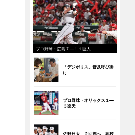
プロ野球・広島７―１１巨人
「デジポリス」普及呼び掛
け
プロ野球・オリックス１―
３楽天
佐野日大、２回戦へ 高校