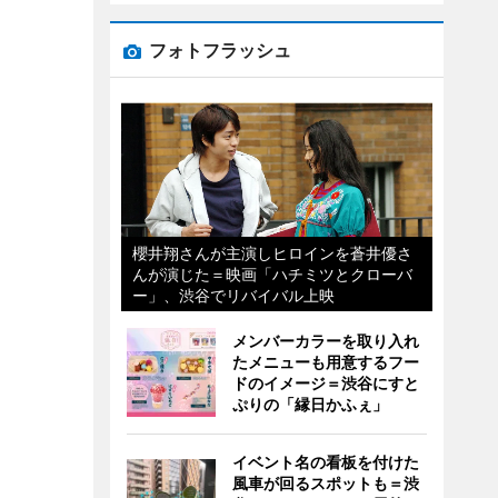
フォトフラッシュ
櫻井翔さんが主演しヒロインを蒼井優さ
んが演じた＝映画「ハチミツとクローバ
ー」、渋谷でリバイバル上映
メンバーカラーを取り入れ
たメニューも用意するフー
ドのイメージ＝渋谷にすと
ぷりの「縁日かふぇ」
イベント名の看板を付けた
風車が回るスポットも＝渋