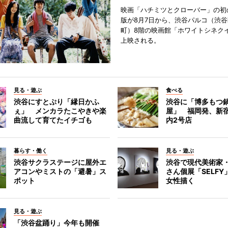
映画「ハチミツとクローバー」の初
版が8月7日から、渋谷パルコ（渋
町）8階の映画館「ホワイトシネク
上映される。
見る・遊ぶ
食べる
渋谷にすとぷり「縁日かふ
渋谷に「博多もつ鍋
ぇ」 メンカラたこやきや楽
屋」 福岡発、新
曲流して育てたイチゴも
内2号店
暮らす・働く
見る・遊ぶ
渋谷サクラステージに屋外エ
渋谷で現代美術家
アコンやミストの「避暑」ス
さん個展「SELF
ポット
女性描く
見る・遊ぶ
「渋谷盆踊り」今年も開催