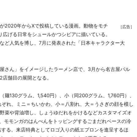
2020年からXで投稿している漫画。動物をモチ
［広告］
り広げる日常をシュールかつシビアに描いている。
など人気を博し、7月に発表された「日本キャラクター大
屋さん」をイメージしたラーメン店で、3月から名古屋パル
2店舗目の展開となる。
30グラム、1,540円）、小（同200グラム、1,760円）、
。それぞれ、ミニ＝ちいかわ、小＝八割れ、大＝うさぎの顔を模し
野菜や背油増し、しょうゆだれをかけるなどカスタマイズオ
は、モモンガのはんぺんをトッピングするごまだれベースの冷
も提供する。来店特典としてロゴ入りの紙エプロンを進呈するほ