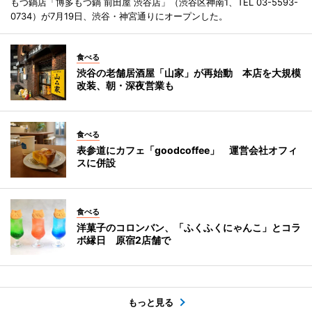
もつ鍋店「博多もつ鍋 前田屋 渋谷店」（渋谷区神南1、TEL 03-5593-
0734）が7月19日、渋谷・神宮通りにオープンした。
食べる
渋谷の老舗居酒屋「山家」が再始動 本店を大規模
改装、朝・深夜営業も
食べる
表参道にカフェ「goodcoffee」 運営会社オフィ
スに併設
食べる
洋菓子のコロンバン、「ふくふくにゃんこ」とコラ
ボ縁日 原宿2店舗で
もっと見る