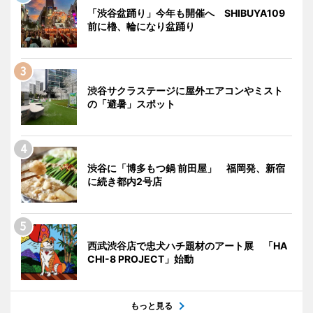
「渋谷盆踊り」今年も開催へ SHIBUYA109
前に櫓、輪になり盆踊り
渋谷サクラステージに屋外エアコンやミスト
の「避暑」スポット
渋谷に「博多もつ鍋 前田屋」 福岡発、新宿
に続き都内2号店
西武渋谷店で忠犬ハチ題材のアート展 「HA
CHI-8 PROJECT」始動
もっと見る