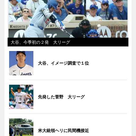
大谷、今季初の２発 大リーグ
大谷、イメージ調査で１位
先発した菅野 大リーグ
米大統領ヘリに民間機接近