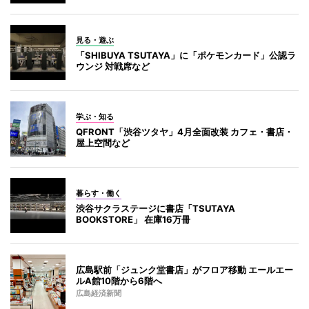
見る・遊ぶ
「SHIBUYA TSUTAYA」に「ポケモンカード」公認ラ
ウンジ 対戦席など
学ぶ・知る
QFRONT「渋谷ツタヤ」4月全面改装 カフェ・書店・
屋上空間など
暮らす・働く
渋谷サクラステージに書店「TSUTAYA
BOOKSTORE」 在庫16万冊
広島駅前「ジュンク堂書店」がフロア移動 エールエー
ルA館10階から6階へ
広島経済新聞