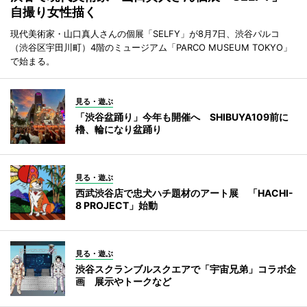
自撮り女性描く
現代美術家・山口真人さんの個展「SELFY」が8月7日、渋谷パルコ
（渋谷区宇田川町）4階のミュージアム「PARCO MUSEUM TOKYO」
で始まる。
見る・遊ぶ
「渋谷盆踊り」今年も開催へ SHIBUYA109前に
櫓、輪になり盆踊り
見る・遊ぶ
西武渋谷店で忠犬ハチ題材のアート展 「HACHI-
8 PROJECT」始動
見る・遊ぶ
渋谷スクランブルスクエアで「宇宙兄弟」コラボ企
画 展示やトークなど