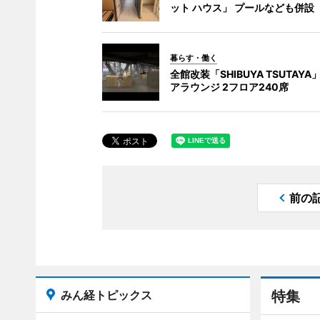
ット ハウス」 プールなども併設
暮らす・働く
全館改装「SHIBUYA TSUTAY
アラウンジ 2フロア240席
前の
みん経トピックス
特集