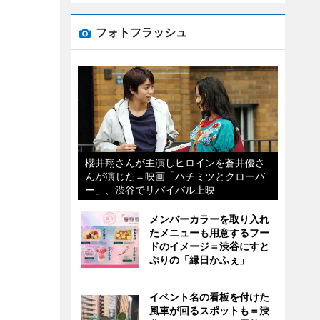
フォトフラッシュ
櫻井翔さんが主演しヒロインを蒼井優さ
んが演じた＝映画「ハチミツとクローバ
ー」、渋谷でリバイバル上映
メンバーカラーを取り入れ
たメニューも用意するフー
ドのイメージ＝渋谷にすと
ぷりの「縁日かふぇ」
イベント名の看板を付けた
風車が回るスポットも＝渋