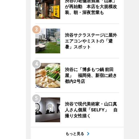
渋谷の老舗居酒屋「山家」
が再始動 本店を大規模改
装、朝・深夜営業も
渋谷サクラステージに屋外
エアコンやミストの「避
暑」スポット
渋谷に「博多もつ鍋 前田
屋」 福岡発、新宿に続き
都内2号店
渋谷で現代美術家・山口真
人さん個展「SELFY」 自
撮り女性描く
もっと見る