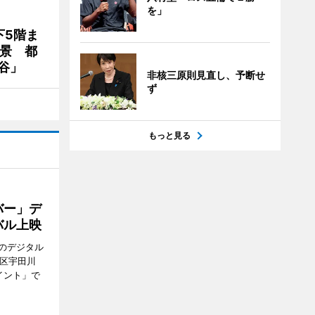
を」
下5階ま
夜景 都
谷」
非核三原則見直し、予断せ
ず
もっと見る
バー」デ
バル上映
のデジタル
谷区宇田川
イント」で