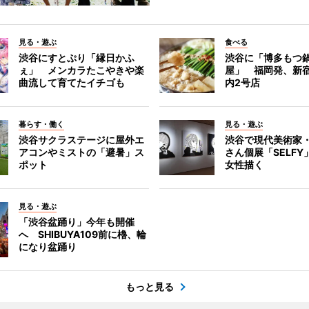
見る・遊ぶ
食べる
渋谷にすとぷり「縁日かふ
渋谷に「博多もつ鍋
ぇ」 メンカラたこやきや楽
屋」 福岡発、新
曲流して育てたイチゴも
内2号店
暮らす・働く
見る・遊ぶ
渋谷サクラステージに屋外エ
渋谷で現代美術家
アコンやミストの「避暑」ス
さん個展「SELF
ポット
女性描く
見る・遊ぶ
「渋谷盆踊り」今年も開催
へ SHIBUYA109前に櫓、輪
になり盆踊り
もっと見る