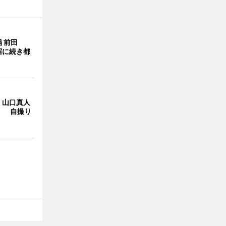
 前田
宿に続き都
・山口真人
Y」 自撮り