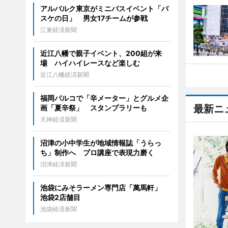
アルバルク東京がミニバスイベント「バ
スケの日」 男女17チームが参戦
江東経済新聞
近江八幡で親子イベント、200組が来
場 ハイハイレースなど楽しむ
近江八幡経済新聞
福岡パルコで「辛メーター」とグルメ企
最新ニ
画「夏辛祭」 スタンプラリーも
天神経済新聞
沼津の小中学生が地域情報誌「うらっ
ち」制作へ プロ講座で表現力磨く
沼津経済新聞
池袋にみそラーメン専門店「萬馬軒」
池袋2店舗目
池袋経済新聞