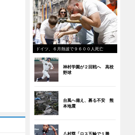
ドイツ、６月熱波で９６００人死亡
神村学園が２回戦へ 高校
野球
台風へ備え、募る不安 熊
本地震
八村塁「ロス五輪で１勝