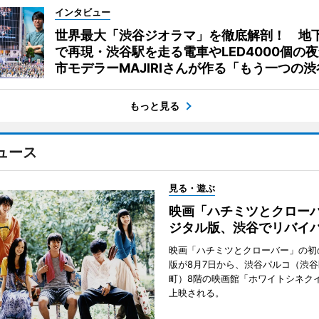
インタビュー
世界最大「渋谷ジオラマ」を徹底解剖！ 地
で再現・渋谷駅を走る電車やLED4000個の
市モデラーMAJIRIさんが作る「もう一つの渋
もっと見る
ュース
見る・遊ぶ
映画「ハチミツとクロー
ジタル版、渋谷でリバイ
映画「ハチミツとクローバー」の初
版が8月7日から、渋谷パルコ（渋
町）8階の映画館「ホワイトシネク
上映される。