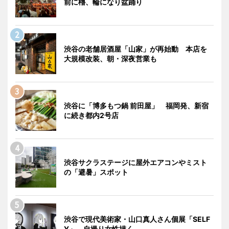
前に櫓、輪になり盆踊り
渋谷の老舗居酒屋「山家」が再始動 本店を
大規模改装、朝・深夜営業も
渋谷に「博多もつ鍋 前田屋」 福岡発、新宿
に続き都内2号店
渋谷サクラステージに屋外エアコンやミスト
の「避暑」スポット
渋谷で現代美術家・山口真人さん個展「SELF
Y」 自撮り女性描く