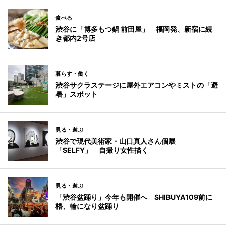
食べる
渋谷に「博多もつ鍋 前田屋」 福岡発、新宿に続
き都内2号店
暮らす・働く
渋谷サクラステージに屋外エアコンやミストの「避
暑」スポット
見る・遊ぶ
渋谷で現代美術家・山口真人さん個展
「SELFY」 自撮り女性描く
見る・遊ぶ
「渋谷盆踊り」今年も開催へ SHIBUYA109前に
櫓、輪になり盆踊り