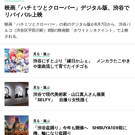
映画「ハチミツとクローバー」デジタル版、渋谷で
リバイバル上映
映画「ハチミツとクローバー」の初のデジタル版が8月7日から、渋谷パ
ルコ（渋谷区宇田川町）8階の映画館「ホワイトシネクイント」で上映
される。
見る・遊ぶ
渋谷にすとぷり「縁日かふぇ」 メンカラたこやき
や楽曲流して育てたイチゴも
見る・遊ぶ
渋谷で現代美術家・山口真人さん個展
「SELFY」 自撮り女性描く
見る・遊ぶ
「渋谷盆踊り」今年も開催へ SHIBUYA109前に
櫓、輪になり盆踊り