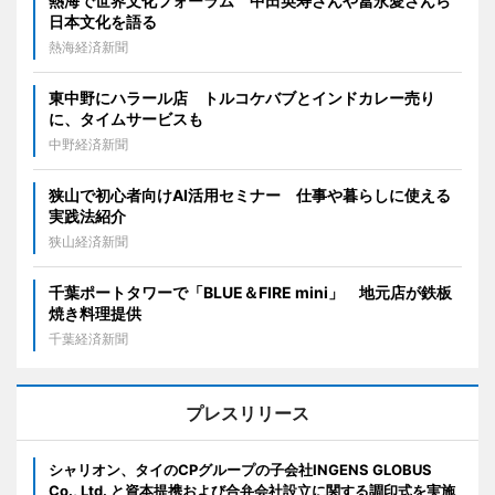
熱海で世界文化フォーラム 中田英寿さんや冨永愛さんら
日本文化を語る
熱海経済新聞
東中野にハラール店 トルコケバブとインドカレー売り
に、タイムサービスも
中野経済新聞
狭山で初心者向けAI活用セミナー 仕事や暮らしに使える
実践法紹介
狭山経済新聞
千葉ポートタワーで「BLUE＆FIRE mini」 地元店が鉄板
焼き料理提供
千葉経済新聞
プレスリリース
シャリオン、タイのCPグループの子会社INGENS GLOBUS
Co., Ltd. と資本提携および合弁会社設立に関する調印式を実施