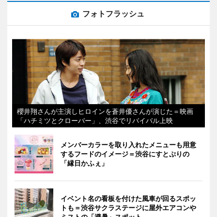
フォトフラッシュ
櫻井翔さんが主演しヒロインを蒼井優さんが演じた＝映画
「ハチミツとクローバー」、渋谷でリバイバル上映
メンバーカラーを取り入れたメニューも用意
するフードのイメージ＝渋谷にすとぷりの
「縁日かふぇ」
イベント名の看板を付けた風車が回るスポッ
トも＝渋谷サクラステージに屋外エアコンや
ミストの「避暑」スポット