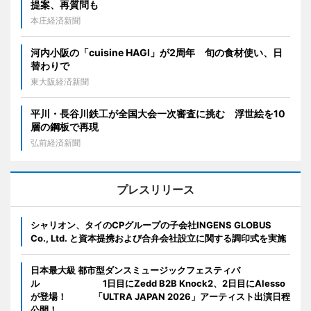
提案、再質問も
本庄経済新聞
河内小阪の「cuisine HAGI」が2周年 旬の食材使い、日
替わりで
東大阪経済新聞
平川・長谷川鉄工が全国大会一次審査に挑む 浮世絵を10
層の鋼板で再現
弘前経済新聞
プレスリリース
シャリオン、タイのCPグループの子会社INGENS GLOBUS
Co., Ltd. と資本提携および合弁会社設立に関する調印式を実施
日本最大級 都市型ダンスミュージックフェスティバ
ル 1日目にZedd B2B Knock2、2日目にAlesso
が登場！ 「ULTRA JAPAN 2026」アーティスト出演日程
公開！