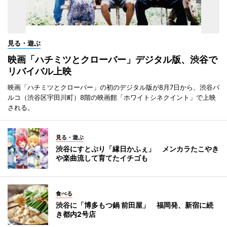
見る・遊ぶ
映画「ハチミツとクローバー」デジタル版、渋谷で
リバイバル上映
映画「ハチミツとクローバー」の初のデジタル版が8月7日から、渋谷パ
ルコ（渋谷区宇田川町）8階の映画館「ホワイトシネクイント」で上映
される。
見る・遊ぶ
渋谷にすとぷり「縁日かふぇ」 メンカラたこやき
や楽曲流して育てたイチゴも
食べる
渋谷に「博多もつ鍋 前田屋」 福岡発、新宿に続
き都内2号店