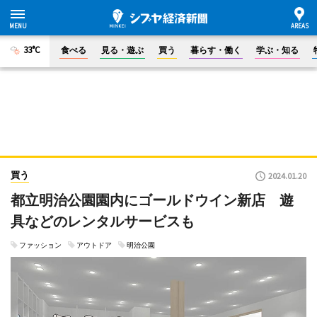
33°C
食べる
見る・遊ぶ
買う
暮らす・働く
学ぶ・知る
買う
2024.01.20
都立明治公園園内にゴールドウイン新店 遊
具などのレンタルサービスも
ファッション
アウトドア
明治公園