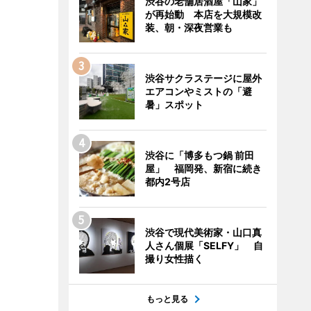
渋谷の老舗居酒屋「山家」
が再始動 本店を大規模改
装、朝・深夜営業も
渋谷サクラステージに屋外
エアコンやミストの「避
暑」スポット
渋谷に「博多もつ鍋 前田
屋」 福岡発、新宿に続き
都内2号店
渋谷で現代美術家・山口真
人さん個展「SELFY」 自
撮り女性描く
もっと見る