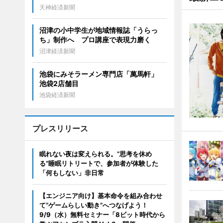
天神経済新聞
沼津の小中学生が地域情報誌「うらっ
ち」制作へ プロ講座で表現力磨く
沼津経済新聞
池袋にみそラーメン専門店「萬馬軒」
池袋2店舗目
池袋経済新聞
プレスリリース
眠れない夜は変えられる。“思考を休め
る”睡眠リトリートで、参加者が体験した
「何もしない」非日常
【エンジニア向け】基本命令を組み合わせ
て“ゲームらしい動き”へつなげよう！
9/9（水）無料セミナー「8ビット時代から