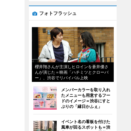
フォトフラッシュ
櫻井翔さんが主演しヒロインを蒼井優さ
んが演じた＝映画「ハチミツとクローバ
ー」、渋谷でリバイバル上映
メンバーカラーを取り入れ
たメニューも用意するフー
ドのイメージ＝渋谷にすと
ぷりの「縁日かふぇ」
イベント名の看板を付けた
風車が回るスポットも＝渋