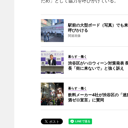
ため」として協力を呼びかけている。
駅前の大型ボード（写真）でも来
呼びかける
関連画像
暮らす・働く
渋谷区がハロウィーン対策発表 
長「街に来ないで」と強く訴え
暮らす・働く
飲料メーカー4社が渋谷区の「迷
酒ゼロ宣言」に賛同