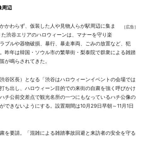
像周辺
かかわらず、仮装した人や見物人らが駅周辺に集ま
［広告］
てきた渋谷エリアのハロウィーンは、マナーを守り楽
ラブルや器物破損、暴行、暴走車両、ごみの放置など、犯
。昨年は韓国・ソウル市の繁華街・梨泰院で群衆による雑踏
笛が鳴らされてきた。
渋谷区長）となる「渋谷はハロウィーンイベントの会場では
打ち出し、ハロウィーン目的での来街の自粛を強く呼びかけ
ハチ公前交差点で観光名所の一つにもなっているハチ公像の
できないようにする。設置期間は10月29日早朝～11月1日
粛を要請。「混雑による雑踏事故回避と来訪者の安全を守る