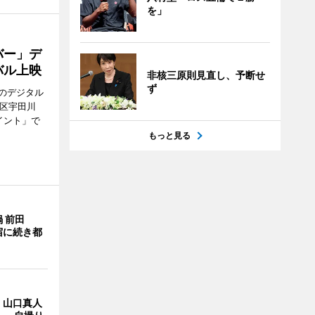
を」
バー」デ
バル上映
非核三原則見直し、予断せ
ず
のデジタル
谷区宇田川
イント」で
もっと見る
 前田
宿に続き都
・山口真人