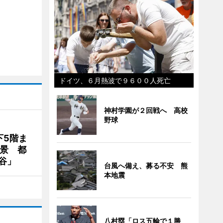
ドイツ、６月熱波で９６００人死亡
神村学園が２回戦へ 高校
野球
下5階ま
夜景 都
谷」
台風へ備え、募る不安 熊
本地震
八村塁「ロス五輪で１勝