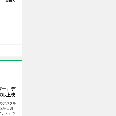
Y」 自撮り
バー」デ
バル上映
のデジタル
谷区宇田川
イント」で