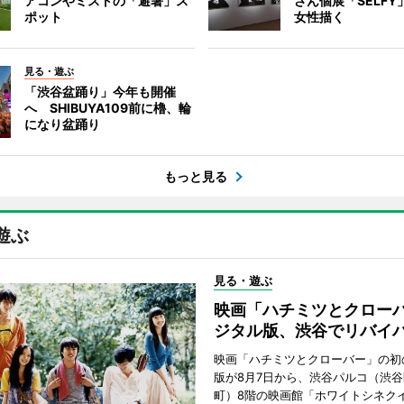
アコンやミストの「避暑」ス
さん個展「SELF
ポット
女性描く
見る・遊ぶ
「渋谷盆踊り」今年も開催
へ SHIBUYA109前に櫓、輪
になり盆踊り
もっと見る
遊ぶ
見る・遊ぶ
映画「ハチミツとクロー
ジタル版、渋谷でリバイ
映画「ハチミツとクローバー」の初
版が8月7日から、渋谷パルコ（渋
町）8階の映画館「ホワイトシネク