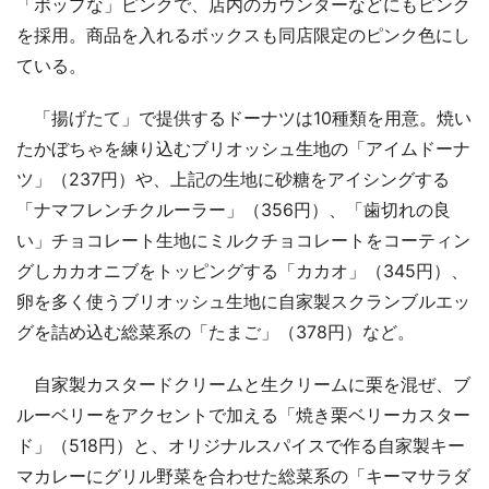
「ポップな」ピンクで、店内のカウンターなどにもピンク
を採用。商品を入れるボックスも同店限定のピンク色にし
ている。
「揚げたて」で提供するドーナツは10種類を用意。焼い
たかぼちゃを練り込むブリオッシュ生地の「アイムドーナ
ツ」（237円）や、上記の生地に砂糖をアイシングする
「ナマフレンチクルーラー」（356円）、「歯切れの良
い」チョコレート生地にミルクチョコレートをコーティン
グしカカオニブをトッピングする「カカオ」（345円）、
卵を多く使うブリオッシュ生地に自家製スクランブルエッ
グを詰め込む総菜系の「たまご」（378円）など。
自家製カスタードクリームと生クリームに栗を混ぜ、ブ
ルーベリーをアクセントで加える「焼き栗ベリーカスター
ド」（518円）と、オリジナルスパイスで作る自家製キー
マカレーにグリル野菜を合わせた総菜系の「キーマサラダ