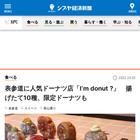
33°C
食べる
見る・遊ぶ
買う
暮らす・働く
学ぶ・知る
食べる
2023.10.03
表参道に人気ドーナツ店「I’m donut ?」 揚
げたて10種、限定ドーナツも
表参道
スイーツ
青山通り