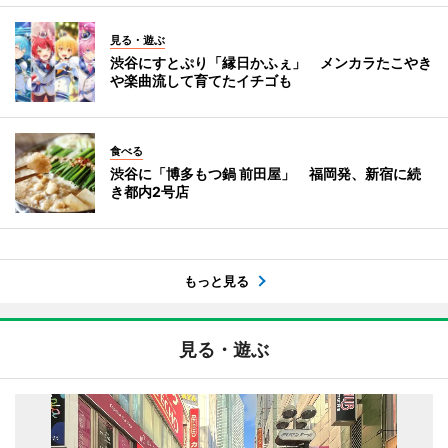
見る・遊ぶ
渋谷にすとぷり「縁日かふぇ」 メンカラたこやき
や楽曲流して育てたイチゴも
食べる
渋谷に「博多もつ鍋 前田屋」 福岡発、新宿に続
き都内2号店
もっと見る
見る・遊ぶ