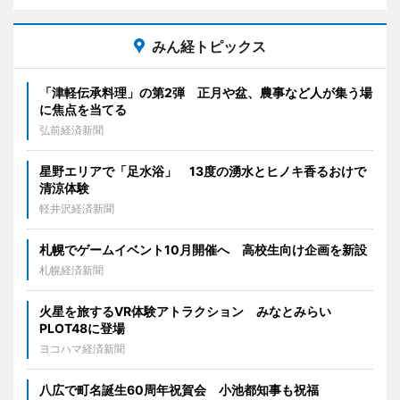
みん経トピックス
「津軽伝承料理」の第2弾 正月や盆、農事など人が集う場
に焦点を当てる
弘前経済新聞
星野エリアで「足水浴」 13度の湧水とヒノキ香るおけで
清涼体験
軽井沢経済新聞
札幌でゲームイベント10月開催へ 高校生向け企画を新設
札幌経済新聞
火星を旅するVR体験アトラクション みなとみらい
PLOT48に登場
ヨコハマ経済新聞
八広で町名誕生60周年祝賀会 小池都知事も祝福