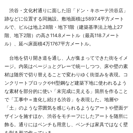
渋谷・文化村通りに面した旧「ドン・キホーテ渋谷店」
跡などに位置する同施設。敷地面積は5897.4平方メート
ルで、ビルは地上28階・地下1階（建築基準法上地上27
階、地下2階）の高さ114.8メートル（最高118.7メート
ル）、延べ床面積4万1767平方メートル。
台地を切り開き道を通し、人が集まってできた街をイメ
ージ。内装はベージュとグレーで統一しつつ、床や壁の素
材は随所で切り替えることで変わりゆく街並みを表現。コ
ンクリートブロックやH型鋼など建築下地に使われるよう
な素材を部分的に使い「未完成に見える」箇所を作ること
で「工事中＝進化し続ける渋谷」を表現した。地層や
「土」のような雰囲気を感じられるようなアートや壁面デ
ザインを施すほか、渋谷をモチーフにしたアートを随所に
飾る。通りにはベンチも用意し、ベンチは家具ではなく壁
を削る形で作っている。