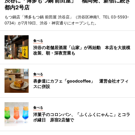
渋谷に「博多もつ鍋 前田屋」 福岡発、新宿に続き
都内2号店
もつ鍋店「博多もつ鍋 前田屋 渋谷店」（渋谷区神南1、TEL 03-5593-
0734）が7月19日、渋谷・神宮通りにオープンした。
食べる
渋谷の老舗居酒屋「山家」が再始動 本店を大規模
改装、朝・深夜営業も
食べる
表参道にカフェ「goodcoffee」 運営会社オフィ
スに併設
食べる
洋菓子のコロンバン、「ふくふくにゃんこ」とコラ
ボ縁日 原宿2店舗で