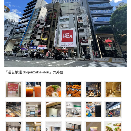
「道玄坂通 dogenzaka-dori」の外観