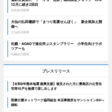
12月に続き2回目
浜松経済新聞
大仙の払田柵跡で「まつり彩夏せんぼく」 新企画加え開
催へ
大仙経済新聞
札幌・AOAOで進化学ぶスタンプラリー 小学生向けラボ
ツアーも
札幌経済新聞
プレスリリース
【令和8年熊本地震 復興支援】被災された方に豊島区の公営住
宅等10戸を無償で貸し出します
医療介護ネットワーク協同組合 本店事務所をサンシャイン60へ
移転