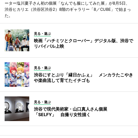
ーター塩川夏子さん初の個展「なんでも服にしてみた展」が8月5日、
渋谷ヒカリエ（渋谷区渋谷2）8階のギャラリー「8／CUBE」で始まっ
た。
見る・遊ぶ
映画「ハチミツとクローバー」デジタル版、渋谷で
リバイバル上映
見る・遊ぶ
渋谷にすとぷり「縁日かふぇ」 メンカラたこやき
や楽曲流して育てたイチゴも
見る・遊ぶ
渋谷で現代美術家・山口真人さん個展
「SELFY」 自撮り女性描く