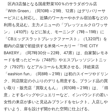
区内3店舗となる国産野菜100％のサラダボウル店
「With Green」（同10時～21時、12席）はデリバリーサ
ービスにも対応し、近隣のワーカーやホテル宿泊客などの
利用も見込む。主力メニューの「プレッツェルクロワッサ
ン」（410円）などに加え、モーニング（7時～11時）に
「CBエッグスラットブレックファースト」（1,320円）を
都内の店舗で初提供する米発ベーカリー「THE CITY
BAKERY」（同7時30分～22時、47席）は、自家製レモネ
ードを使ったビール（748円）やエスプレッソジントニッ
ク（792円）などアルコールも充実させる。洋総菜店
「eashion fun」（同8時～21時）は初のスイーツやドリン
ク、同店限定の小ぶりのデリも用意する。ブランド品の買
い取り・販売店「買取えもん」（同10時～21時）は、「得
意」とするバッグやジュエリーなど、インバウンドの若い
女性の来店が多いと見込みブランドをセレクト。入店しや
すいよう、扉を設けず開かれた空間に仕上げる。