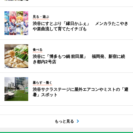
見る・遊ぶ
渋谷にすとぷり「縁日かふぇ」 メンカラたこやき
や楽曲流して育てたイチゴも
食べる
渋谷に「博多もつ鍋 前田屋」 福岡発、新宿に続
き都内2号店
暮らす・働く
渋谷サクラステージに屋外エアコンやミストの「避
暑」スポット
もっと見る