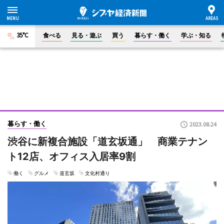
35°C
食べる
見る・遊ぶ
買う
暮らす・働く
学ぶ・知る
暮らす・働く
2023.08.24
渋谷に新複合施設「道玄坂通」 商業テナン
ト12店、オフィス入居率9割
働く
グルメ
道玄坂
文化村通り