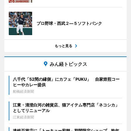
プロ野球・西武２―５ソフトバンク
もっと見る
みん経トピックス
八千代「52間の縁側」にカフェ「PUKU」 自家焙煎コー
ヒーやカレー提供
船橋経済新聞
江東・清澄白河の雑貨店、猫アイテム専門店「ネコシカ」
としてリニューアル
江東経済新聞
遠鉄百貨店に「トーキョー煎餅」期間限定ショップ 昨年