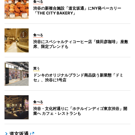
食べる
渋谷の新複合施設「道玄坂通」にNY発ベーカリー
「THE CITY BAKERY」
食べる
渋谷にスペシャルティコーヒー店「猿田彦珈琲」 座敷
席、限定ブレンドも
買う
ドンキのオリジナルブランド商品扱う新業態「ドミ
セ」、渋谷に1号店
食べる
渋谷・文化村通りに「ホテルインディゴ東京渋谷」開
業へ カフェ・レストランも
道玄坂通