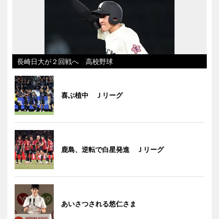
長崎日大が２回戦へ 高校野球
喜ぶ植中 Ｊリーグ
鹿島、逆転で白星発進 Ｊリーグ
あいさつされる悠仁さま