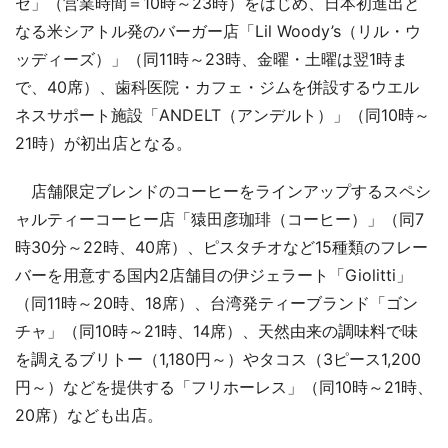
セ」（営業時間＝10時～23時）をはじめ、日本初進出と
なる米シアトル発のバーガー店「Lil Woody’s（リル・ウ
ッディーズ）」（同11時～23時、金曜・土曜は翌1時ま
で、40席）、歯科医院・カフェ・ジムを併設するウエル
ネスサポート施設「ANDELT（アンデルト）」（同10時～
21時）が初出店となる。
店舗限定ブレンドのコーヒーをラインアップするスペシ
ャルティーコーヒー店「猿田彦珈琲（コーヒー）」（同7
時30分～22時、40席）、ピスタチオなど15種類のフレー
バーを用意する国内2店舗目の伊ジェラート「Giolitti」
（同11時～20時、18席）、台湾発ティーブランド「ゴン
チャ」（同10時～21時、14席）、天然由来の調味料で味
を調えるブリトー（1,180円～）やタコス（3ピース1,200
円～）などを提供する「フリホーレス」（同10時～21時、
20席）なども出店。