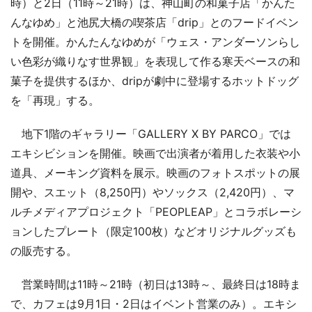
時）と2日（11時～21時）は、神山町の和菓子店「かんた
んなゆめ」と池尻大橋の喫茶店「drip」とのフードイベン
トを開催。かんたんなゆめが「ウェス・アンダーソンらし
い色彩が織りなす世界観」を表現して作る寒天ベースの和
菓子を提供するほか、dripが劇中に登場するホットドッグ
を「再現」する。
地下1階のギャラリー「GALLERY X BY PARCO」では
エキシビションを開催。映画で出演者が着用した衣装や小
道具、メーキング資料を展示。映画のフォトスポットの展
開や、スエット（8,250円）やソックス（2,420円）、マ
ルチメディアプロジェクト「PEOPLEAP」とコラボレーシ
ョンしたプレート（限定100枚）などオリジナルグッズも
の販売する。
営業時間は11時～21時（初日は13時～、最終日は18時ま
で、カフェは9月1日・2日はイベント営業のみ）。エキシ