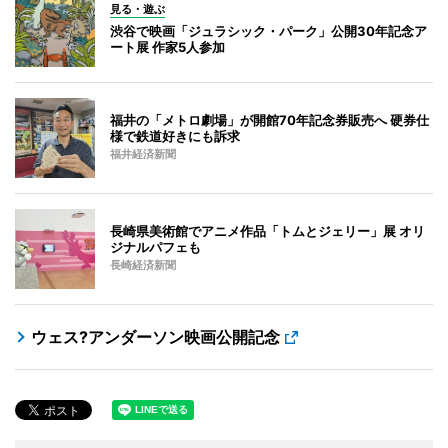
見る・遊ぶ
渋谷で映画「ジュラシック・パーク」公開30年記念ア
ート展 作家5人参加
福井の「メトロ劇場」が開館70年記念券販売へ 硬券仕
様で鉄道好きにも訴求
福井経済新聞
長崎県美術館でアニメ作品「トムとジェリー」展 オリ
ジナルパフェも
長崎経済新聞
ウェス?アンダーソン映画公開記念