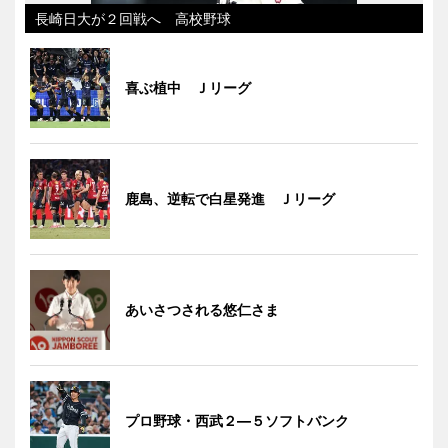
長崎日大が２回戦へ 高校野球
喜ぶ植中 Ｊリーグ
鹿島、逆転で白星発進 Ｊリーグ
あいさつされる悠仁さま
プロ野球・西武２―５ソフトバンク