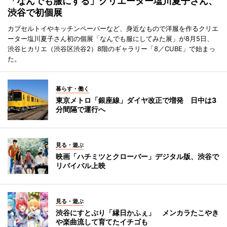
「なんでも服にする」クリエーター塩川夏子さん、
渋谷で初個展
カプセルトイやキッチンペーパーなど、身近なもので洋服を作るクリエ
ーター塩川夏子さん初の個展「なんでも服にしてみた展」が8月5日、
渋谷ヒカリエ（渋谷区渋谷2）8階のギャラリー「8／CUBE」で始まっ
た。
暮らす・働く
東京メトロ「銀座線」ダイヤ改正で増発 日中は3
分間隔で運行へ
見る・遊ぶ
映画「ハチミツとクローバー」デジタル版、渋谷で
リバイバル上映
見る・遊ぶ
渋谷にすとぷり「縁日かふぇ」 メンカラたこやき
や楽曲流して育てたイチゴも