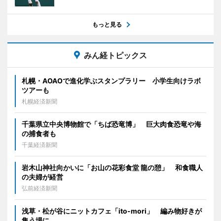
もっと見る
みん経トピックス
札幌・AOAOで進化学ぶスタンプラリー 小学生向けラボ
ツアーも
札幌経済新聞
千葉県立中央博物館で「ちば恐竜博」 巨大肉食恐竜や海
の捕食者も
千葉経済新聞
岩木山神社向かいに「お山の花彩食堂 龍の憩」 和食職人
の夫婦が経営
弘前経済新聞
浅草・松が谷にニットカフェ「ito-mori」 編み物好きが
集う場に