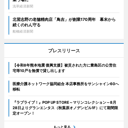
浅草経済新聞
北習志野の老舗精肉店「鳥吉」が創業170周年 幕末から
続くのれん守る
船橋経済新聞
プレスリリース
【令和8年熊本地震 復興支援】被災された方に豊島区の公営住
宅等10戸を無償で貸し出します
医療介護ネットワーク協同組合 本店事務所をサンシャイン60へ
移転
『ラブライブ！』POP UP STORE～マリンコレクション～8月
28日よりグランエンタス（秋葉原オノデンビル1F）にて期間限
定オープン！
もっと見る