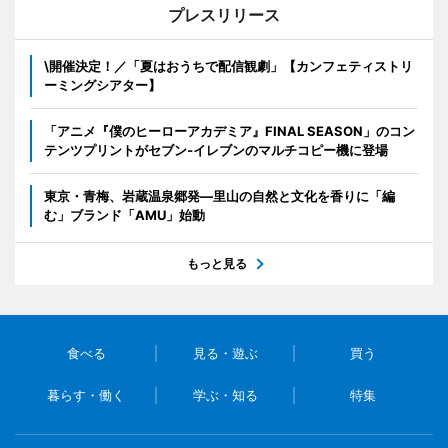
プレスリリース
\開催決定！／「夏はおうちで配信観劇」【カンフェティストリ
ーミングシアター】
「アニメ『僕のヒーローアカデミア』FINAL SEASON」のコン
テンツプリントがセブン‐イレブンのマルチコピー機に登場
東京・青梅、岩蔵温泉郷発―里山の自然と文化を香りに「編
む」ブランド「AMU」始動
もっと見る
食べる
見る・遊ぶ
買う
暮らす・働く
学ぶ・知る
特集