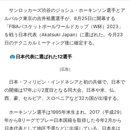
サンロッカーズ渋谷のジョシュ・ホーキンソン選手とア
ルバルク東京の吉井裕鷹選手が、8月25日に開幕する
「FIBAバスケットボールワールドカップ（W杯）2023」
を戦う日本代表（Akatsuki Japan）に選ばれた。今月23
日のテクニカルミーティング後に確定する。
日本代表に選ばれた12選手
［広告］
日本・フィリピン・インドネシアと初の共催で、日本で
の開催は17年ぶり2度目となる同大会。日本や米、仏、
西、豪、セルビア、スロベニアなど32カ国が出場する。
ホーキンソン選手は1995年米生まれ。2017（平成29）
年からBリーグでプレー日本国籍を取得した今年2月から
日本代表として地区予選などに出場している。日本名は