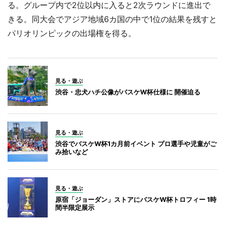
る。グループ内で2位以内に入ると2次ラウンドに進出で
きる。同大会でアジア地域6カ国の中で1位の結果を残すと
パリオリンピックの出場権を得る。
見る・遊ぶ
渋谷・忠犬ハチ公像がバスケW杯仕様に 開催迫る
見る・遊ぶ
渋谷でバスケW杯1カ月前イベント プロ選手や児童がご
み拾いなど
見る・遊ぶ
原宿「ジョーダン」ストアにバスケW杯トロフィー 1時
間半限定展示