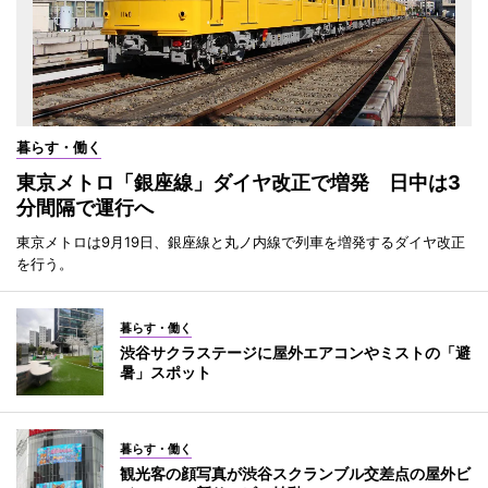
暮らす・働く
東京メトロ「銀座線」ダイヤ改正で増発 日中は3
分間隔で運行へ
東京メトロは9月19日、銀座線と丸ノ内線で列車を増発するダイヤ改正
を行う。
暮らす・働く
渋谷サクラステージに屋外エアコンやミストの「避
暑」スポット
暮らす・働く
観光客の顔写真が渋谷スクランブル交差点の屋外ビ