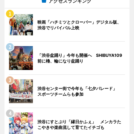
アクセスランキング
映画「ハチミツとクローバー」デジタル版、
渋谷でリバイバル上映
「渋谷盆踊り」今年も開催へ SHIBUYA109
前に櫓、輪になり盆踊り
渋谷センター街で今年も「七夕パレード」
スポーツチームらも参加
渋谷にすとぷり「縁日かふぇ」 メンカラた
こやきや楽曲流して育てたイチゴも