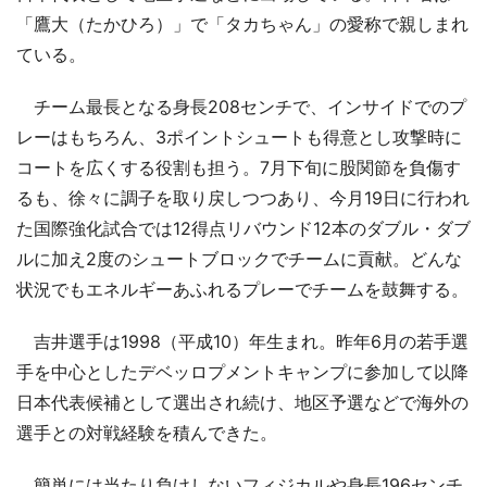
「鷹大（たかひろ）」で「タカちゃん」の愛称で親しまれ
ている。
チーム最長となる身長208センチで、インサイドでのプ
レーはもちろん、3ポイントシュートも得意とし攻撃時に
コートを広くする役割も担う。7月下旬に股関節を負傷す
るも、徐々に調子を取り戻しつつあり、今月19日に行われ
た国際強化試合では12得点リバウンド12本のダブル・ダブ
ルに加え2度のシュートブロックでチームに貢献。どんな
状況でもエネルギーあふれるプレーでチームを鼓舞する。
吉井選手は1998（平成10）年生まれ。昨年6月の若手選
手を中心としたデベッロプメントキャンプに参加して以降
日本代表候補として選出され続け、地区予選などで海外の
選手との対戦経験を積んできた。
簡単には当たり負けしないフィジカルや身長196センチ