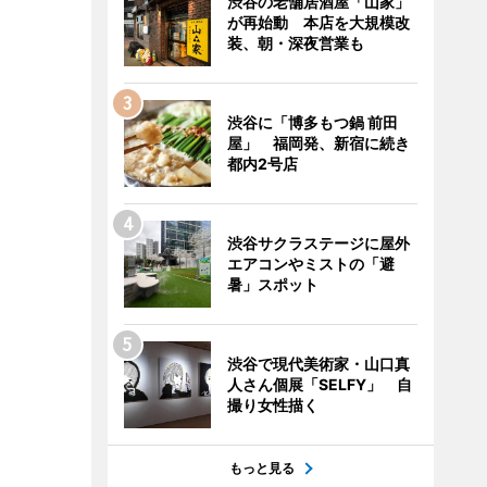
渋谷の老舗居酒屋「山家」
が再始動 本店を大規模改
装、朝・深夜営業も
渋谷に「博多もつ鍋 前田
屋」 福岡発、新宿に続き
都内2号店
渋谷サクラステージに屋外
エアコンやミストの「避
暑」スポット
渋谷で現代美術家・山口真
人さん個展「SELFY」 自
撮り女性描く
もっと見る