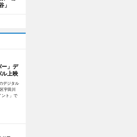
谷」
バー」デ
バル上映
のデジタル
谷区宇田川
イント」で