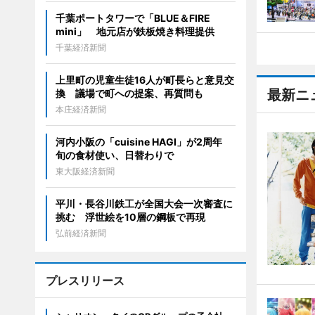
千葉ポートタワーで「BLUE＆FIRE
mini」 地元店が鉄板焼き料理提供
千葉経済新聞
上里町の児童生徒16人が町長らと意見交
最新ニ
換 議場で町への提案、再質問も
本庄経済新聞
河内小阪の「cuisine HAGI」が2周年
旬の食材使い、日替わりで
東大阪経済新聞
平川・長谷川鉄工が全国大会一次審査に
挑む 浮世絵を10層の鋼板で再現
弘前経済新聞
プレスリリース