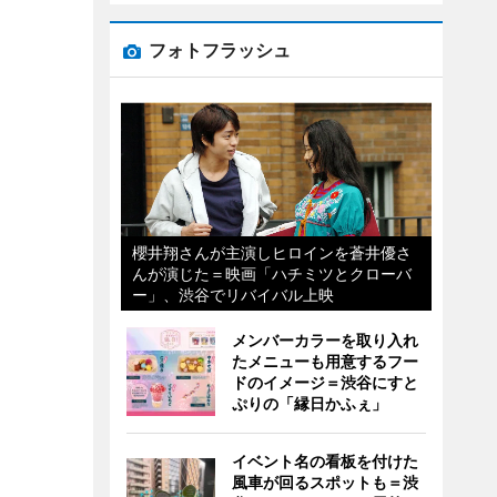
フォトフラッシュ
櫻井翔さんが主演しヒロインを蒼井優さ
んが演じた＝映画「ハチミツとクローバ
ー」、渋谷でリバイバル上映
メンバーカラーを取り入れ
たメニューも用意するフー
ドのイメージ＝渋谷にすと
ぷりの「縁日かふぇ」
イベント名の看板を付けた
風車が回るスポットも＝渋