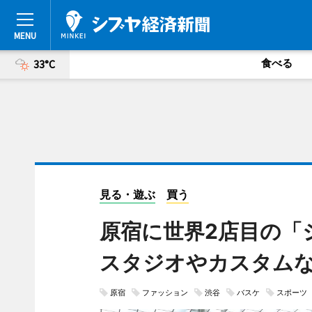
食べる
33°C
見る・遊ぶ
買う
原宿に世界2店目の
スタジオやカスタム
原宿
ファッション
渋谷
バスケ
スポーツ