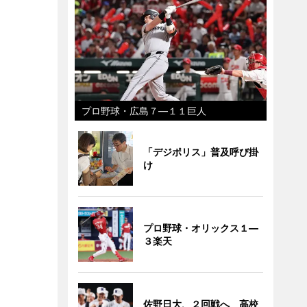
プロ野球・広島７―１１巨人
「デジポリス」普及呼び掛
け
プロ野球・オリックス１―
３楽天
佐野日大、２回戦へ 高校