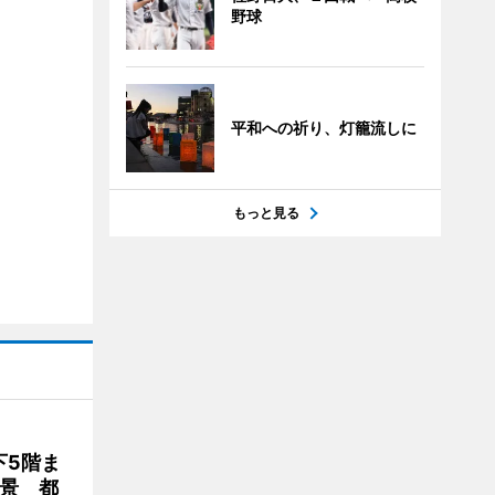
野球
平和への祈り、灯籠流しに
もっと見る
下5階ま
夜景 都