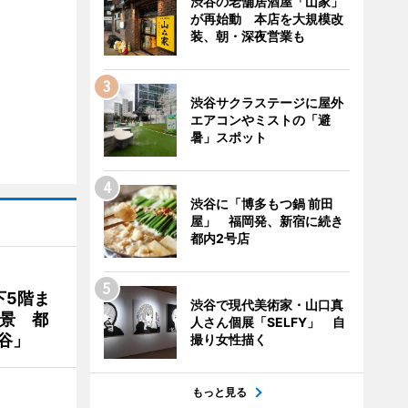
渋谷の老舗居酒屋「山家」
が再始動 本店を大規模改
装、朝・深夜営業も
渋谷サクラステージに屋外
エアコンやミストの「避
暑」スポット
渋谷に「博多もつ鍋 前田
屋」 福岡発、新宿に続き
都内2号店
下5階ま
渋谷で現代美術家・山口真
夜景 都
人さん個展「SELFY」 自
谷」
撮り女性描く
もっと見る