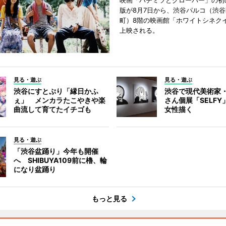
版が8月7日から、渋谷パルコ（渋
町）8階の映画館「ホワイトシネク
上映される。
見る・遊ぶ
見る・遊ぶ
渋谷にすとぷり「縁日かふ
渋谷で現代美術家
ぇ」 メンカラたこやきや楽
さん個展「SELF
曲流して育てたイチゴも
女性描く
見る・遊ぶ
「渋谷盆踊り」今年も開催
へ SHIBUYA109前に櫓、輪
になり盆踊り
もっと見る