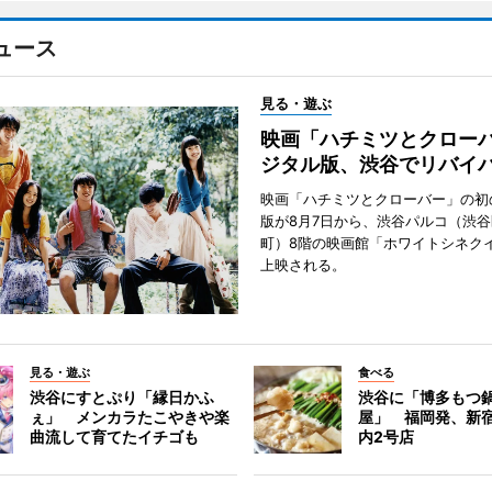
ュース
見る・遊ぶ
映画「ハチミツとクロー
ジタル版、渋谷でリバイ
映画「ハチミツとクローバー」の初
版が8月7日から、渋谷パルコ（渋
町）8階の映画館「ホワイトシネク
上映される。
見る・遊ぶ
食べる
渋谷にすとぷり「縁日かふ
渋谷に「博多もつ鍋
ぇ」 メンカラたこやきや楽
屋」 福岡発、新
曲流して育てたイチゴも
内2号店