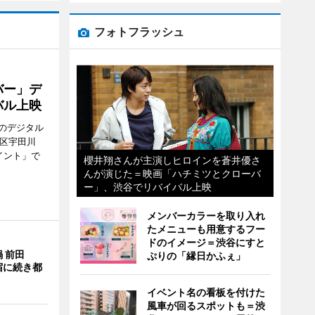
フォトフラッシュ
バー」デ
バル上映
のデジタル
谷区宇田川
イント」で
櫻井翔さんが主演しヒロインを蒼井優さ
んが演じた＝映画「ハチミツとクローバ
ー」、渋谷でリバイバル上映
メンバーカラーを取り入れ
たメニューも用意するフー
ドのイメージ＝渋谷にすと
 前田
ぷりの「縁日かふぇ」
宿に続き都
イベント名の看板を付けた
風車が回るスポットも＝渋