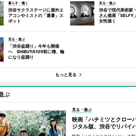
暮らす・働く
見る・遊ぶ
渋谷サクラステージに屋外エ
渋谷で現代美術家
アコンやミストの「避暑」ス
さん個展「SELF
ポット
女性描く
見る・遊ぶ
「渋谷盆踊り」今年も開催
へ SHIBUYA109前に櫓、輪
になり盆踊り
もっと見る
遊ぶ
見る・遊ぶ
映画「ハチミツとクロー
ジタル版、渋谷でリバイ
映画「ハチミツとクローバー」の初