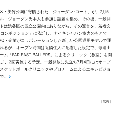
区・美竹公園に寄贈された「ジョーダン･コート」が、7月5
ル・ジョーダン氏本人も参加し話題を集め、その後、一般開
トは渋谷区の区立公園内にありながら、その運営を、若者文
「コンポジション」に依託し、ナイキジャパン協力のもとで
PO・企業がコラボレーションした新しい公園運用モデルで運
れるが、オープン時間は近隣住人に配慮した設定で、毎週土
「FAR EAST BALLERS」によるクリニック（教室）を開
どを月に1、2回実施する予定。一般開放に先立ち7月4日にはオープ
スケットボールクリニックやプロチームによるエキシビジョ
まで。
［広告］