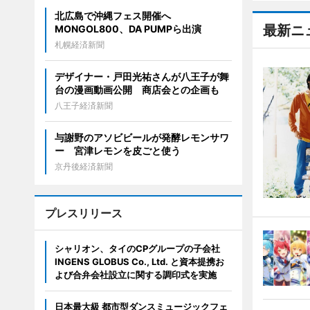
北広島で沖縄フェス開催へ
最新ニ
MONGOL800、DA PUMPら出演
札幌経済新聞
デザイナー・戸田光祐さんが八王子が舞
台の漫画動画公開 商店会との企画も
八王子経済新聞
与謝野のアソビビールが発酵レモンサワ
ー 宮津レモンを皮ごと使う
京丹後経済新聞
プレスリリース
シャリオン、タイのCPグループの子会社
INGENS GLOBUS Co., Ltd. と資本提携お
よび合弁会社設立に関する調印式を実施
日本最大級 都市型ダンスミュージックフェ