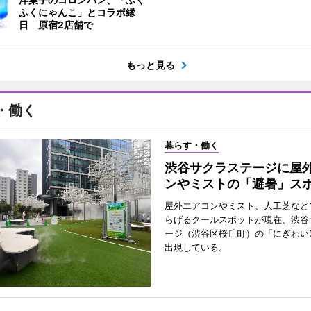
ふくにゃんこ」とコラボ縁
日 原宿2店舗で
もっと見る
・働く
暮らす・働く
渋谷サクラステージに屋
ンやミストの「避暑」ス
屋外エアコンやミスト、人工芝など
らげるクールスポットが現在、渋谷
ージ（渋谷区桜丘町）の「にぎわいS
出現している。