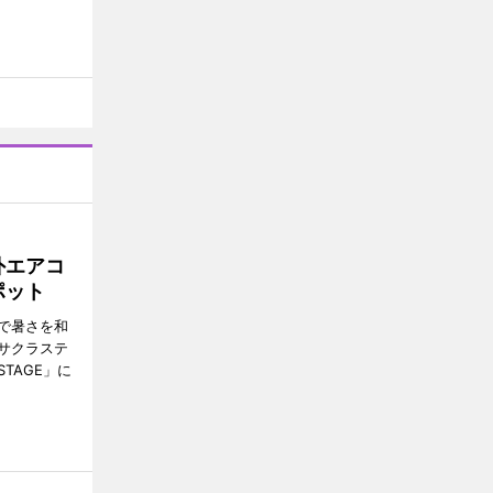
外エアコ
ポット
で暑さを和
サクラステ
TAGE」に