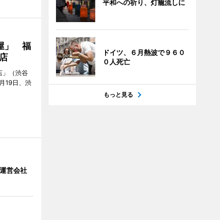
平和への祈り、灯籠流しに
屋」 福
ドイツ、６月熱波で９６０
店
０人死亡
店」（渋谷
7月19日、渋
もっと見る
」 運営会社