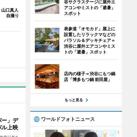
谷サクラステージに屋外エ
アコンやミストの「避暑」
・山口真人
スポット
Y」 自撮り
表参道「オモカド」屋上に
設置したリラックマなどの
パラソル＆デッキチェア＝
渋谷に屋外エアコンやミス
トの「避暑」スポット
店内の様子＝渋谷にもつ鍋
店「博多もつ鍋 前田屋」
もっと見る
ワールドフォトニュース
バー」デ
バル上映
のデジタル