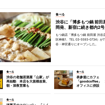
食べる
渋谷に「博多もつ鍋 前田
岡発、新宿に続き都内2号
もつ鍋店「博多もつ鍋 前田屋 渋谷
区神南1、TEL 03-5593-0734）が
谷・神宮通りにオープンした。
食べる
食べる
渋谷の老舗居酒屋「山家」が
表参道にカフェ
再始動 本店を大規模改装、
「goodcoffee
朝・深夜営業も
オフィスに併設
食べる
洋菓子のコロンバン、「ふく