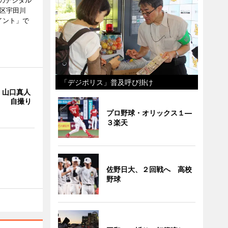
谷区宇田川
イント」で
「デジポリス」普及呼び掛け
・山口真人
Y」 自撮り
プロ野球・オリックス１―
３楽天
佐野日大、２回戦へ 高校
野球