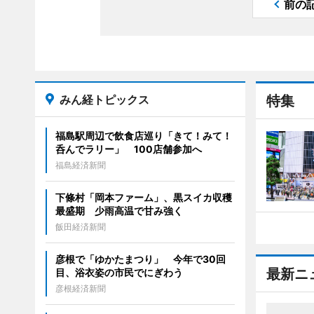
前の
みん経トピックス
特集
福島駅周辺で飲食店巡り「きて！みて！
呑んでラリー」 100店舗参加へ
福島経済新聞
下條村「岡本ファーム」、黒スイカ収穫
最盛期 少雨高温で甘み強く
飯田経済新聞
彦根で「ゆかたまつり」 今年で30回
最新ニ
目、浴衣姿の市民でにぎわう
彦根経済新聞