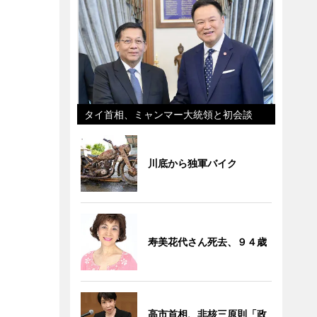
タイ首相、ミャンマー大統領と初会談
川底から独軍バイク
寿美花代さん死去、９４歳
高市首相、非核三原則「政