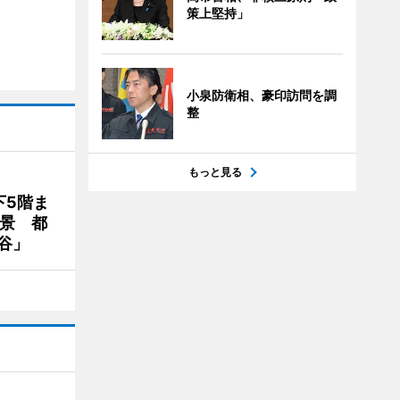
策上堅持」
小泉防衛相、豪印訪問を調
整
もっと見る
下5階ま
夜景 都
谷」