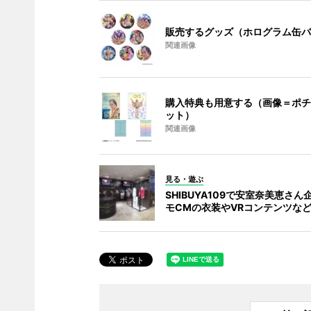
販売するグッズ（ホログラム缶バ
関連画像
購入特典も用意する（画像＝ポチ
ット）
関連画像
見る・遊ぶ
SHIBUYA109で安室奈美恵さん
モCMの衣装やVRコンテンツな