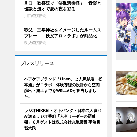
川口・歓喜院で「笑撃演奏怪」 音楽と
怪談と漫才で夏の夜を彩る
川口経済新聞
秩父・三峯神社をイメージしたルームス
プレー 「秩父アロマラボ」が商品化
秩父経済新聞
プレスリリース
ヘアケアブランド「Linon」と人気銭湯「松
本湯」がコラボ！体験導線の設計から空間
演出・施工までをWELLADが担当しまし
た。
ラジオNIKKEI・オトバンク・日本の人事部
が送るラジオ番組「人事リーダーの羅針
盤」 8月ゲストは株式会社丸亀製麺 宇治川
智大氏