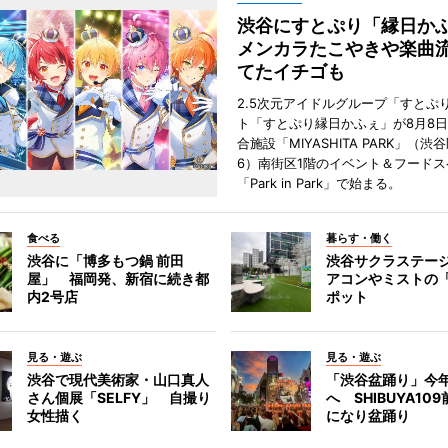
渋谷にすとぷり「縁日
メンカラたこやきや楽曲
てたイチゴも
2.5次元アイドルグループ「すとぷ
ト「すとぷり縁日かふぇ」が8月8
合施設「MIYASHITA PARK」（渋
6）南街区1階のイベント＆フードス
「Park in Park」で始まる。
食べる
暮らす・働く
渋谷に「博多もつ鍋 前田
渋谷サクラステー
屋」 福岡発、新宿に続き都
アコンやミストの
内2号店
ポット
見る・遊ぶ
見る・遊ぶ
渋谷で現代美術家・山口真人
「渋谷盆踊り」今
さん個展「SELFY」 自撮り
へ SHIBUYA10
女性描く
になり盆踊り