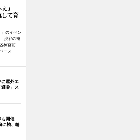
かふぇ」
流して育
り」のイベン
日、渋谷の複
谷区神宮前
ペース
ジに屋外エ
「避暑」ス
年も開催
9前に櫓、輪