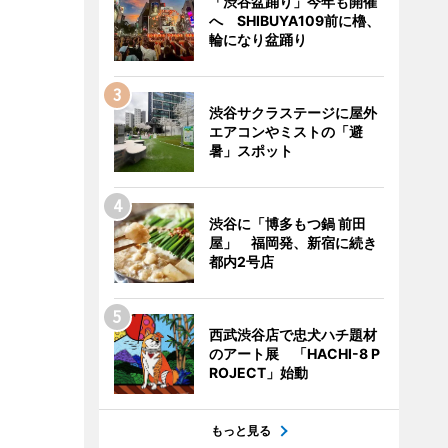
「渋谷盆踊り」今年も開催
へ SHIBUYA109前に櫓、
輪になり盆踊り
渋谷サクラステージに屋外
エアコンやミストの「避
暑」スポット
渋谷に「博多もつ鍋 前田
屋」 福岡発、新宿に続き
都内2号店
西武渋谷店で忠犬ハチ題材
のアート展 「HACHI-8 P
ROJECT」始動
もっと見る