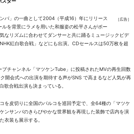
ポスター
バ」の一曲として2004（平成16）年にリリース
［広告］
ボールを背景にラメを用いた和服姿の松平さんがポー
気なリズムに合わせてダンサーと共に踊るミュージックビデ
NHK紅白歌合戦」などにも出演。CDセールスは50万枚を超
ブチャンネル「マツケンTube」に投稿されたMVの再生回数
ック開会式への出演を期待する声がSNS で高まるなど人気が再
紅白歌合戦出演も決まっている。
コを皮切りに全国のパルコを巡回予定で、全64種の「マツケ
ケンサンバのきらびやかな世界観を再現した装飾で店内を演
た衣装も展示する。