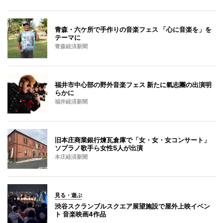
青森・六ケ所で手作りの音楽フェス 「心に音楽を」を
テーマに
青森経済新聞
福井市中心部の野外音楽フェス 新たに氣志團の出演明
らかに
福井経済新聞
旧本庄商業銀行煉瓦倉庫で「女・女・女コンサート」
ソプラノ歌手ら女性5人が出演
本庄経済新聞
見る・遊ぶ
渋谷スクランブルスクエア展望施設で屋外上映イベン
ト 音楽映画4作品