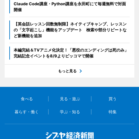
Claude Code講座・Python講座を永田町にて毎週無料で対面
開催
【英会話レッスン回数無制限】ネイティブキャンプ、レッスン
の「文字起こし」機能をアップデート 検索や部分リピートな
ど新機能を追加
本編完結＆TVアニメ化決定！「悪役のエンディングは死のみ」
完結記念イベントを8/9よりピッコマで開催
もっと見る
食べる
見る・遊ぶ
買う
暮らす・働く
学ぶ・知る
特集