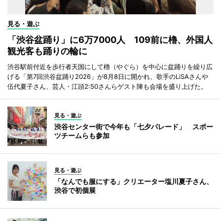
見る・遊ぶ
「渋谷盆踊り」に6万7000人 109前に櫓、外国人
観光客も踊りの輪に
渋谷駅前付近を歩行者天国にして櫓（やぐら）を中心に盆踊りを繰り広
げる「第7回渋谷盆踊り2026」が8月8日に開かれ、歌手のLiSAさんや
伍代夏子さん、芸人・江頭2:50さんらゲスト陣も会場を盛り上げた。
見る・遊ぶ
渋谷センター街で今年も「七夕パレード」 スポー
ツチームらも参加
見る・遊ぶ
「なんでも服にする」クリエーター塩川夏子さん、
渋谷で初個展