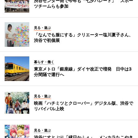
渋谷センター街で今年も「七夕パレード」 スポー
ツチームらも参加
見る・遊ぶ
「なんでも服にする」クリエーター塩川夏子さん、
渋谷で初個展
暮らす・働く
東京メトロ「銀座線」ダイヤ改正で増発 日中は3
分間隔で運行へ
見る・遊ぶ
映画「ハチミツとクローバー」デジタル版、渋谷で
リバイバル上映
見る・遊ぶ
渋谷にすとぷり「縁日かふぇ」 メンカラたこやき