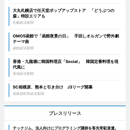
大丸札幌店で任天堂ポップアップストア 「どうぶつの
森」特設エリアも
札幌経済新聞
OMO5函館で「函館夜景の日」 手回しオルガンで野外劇
テーマ曲
函館経済新聞
香港・九龍塘に韓国料理店「Social」 韓国定番料理を現
代風に
香港経済新聞
SC相模原、熊本と引き分け J3リーグ開幕
相模原町田経済新聞
プレスリリース
テックジム、法人向けにプログラミング講師を客先常駐派遣。