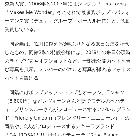
秀新人賞、2006年と2007年にはシングル「This Love」
「Makes Me Wonder」それぞれで最優秀ポップ・パフォ
ーマンス賞（デュオ／グループ・ボーカル部門）と、3度
受賞している。
同企画は、12月に控える3年ぶりとなる来日公演を記念
したもの。同館2階の特設会場には、2019年の来日公演時
のライブ写真やオフショットなど、一部未公開カットを含
む写真を展示。メンバーのパネルと写真が撮れるフォトス
ポットも設ける。
同階にはポップアップショップもオープン。Tシャツ
（8,800円）などレヴィーンさんと妻でモデルのベハテ
ィ・プリンスルーさんがプロデュースするアパレルブラン
ド「Friendly Unicorn（フレンドリー・ユニコーン）」の
商品や、2人がプロデュースするテキーラブランド
「CALIROSA(カリロサ)」のテキーラ（Rosa Blanco