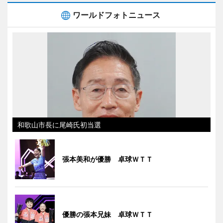
ワールドフォトニュース
和歌山市長に尾崎氏初当選
張本美和が優勝 卓球ＷＴＴ
優勝の張本兄妹 卓球ＷＴＴ