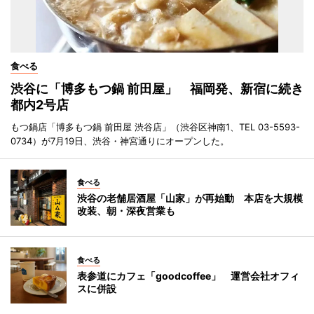
食べる
渋谷に「博多もつ鍋 前田屋」 福岡発、新宿に続き
都内2号店
もつ鍋店「博多もつ鍋 前田屋 渋谷店」（渋谷区神南1、TEL 03-5593-
0734）が7月19日、渋谷・神宮通りにオープンした。
食べる
渋谷の老舗居酒屋「山家」が再始動 本店を大規模
改装、朝・深夜営業も
食べる
表参道にカフェ「goodcoffee」 運営会社オフィ
スに併設