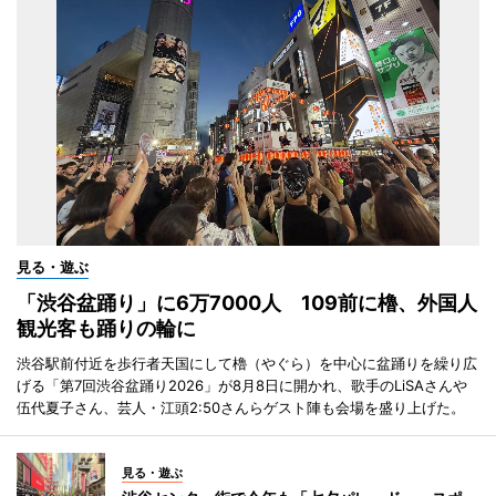
見る・遊ぶ
「渋谷盆踊り」に6万7000人 109前に櫓、外国人
観光客も踊りの輪に
渋谷駅前付近を歩行者天国にして櫓（やぐら）を中心に盆踊りを繰り広
げる「第7回渋谷盆踊り2026」が8月8日に開かれ、歌手のLiSAさんや
伍代夏子さん、芸人・江頭2:50さんらゲスト陣も会場を盛り上げた。
見る・遊ぶ