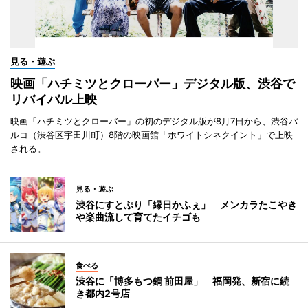
見る・遊ぶ
映画「ハチミツとクローバー」デジタル版、渋谷で
リバイバル上映
映画「ハチミツとクローバー」の初のデジタル版が8月7日から、渋谷パ
ルコ（渋谷区宇田川町）8階の映画館「ホワイトシネクイント」で上映
される。
見る・遊ぶ
渋谷にすとぷり「縁日かふぇ」 メンカラたこやき
や楽曲流して育てたイチゴも
食べる
渋谷に「博多もつ鍋 前田屋」 福岡発、新宿に続
き都内2号店