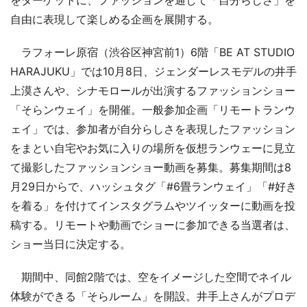
をターゲットに、ファッションを通して「自分らしさ」を
自由に表現して楽しめる企画を展開する。
ラフォーレ原宿（渋谷区神宮前1）6階「BE AT STUDIO
HARAJUKU」では10月8日、ジェンダーレスモデルの井手
上漠さんや、シナモロールが出演するファッションショー
「そらンウェイ」を開催。一般参加企画「リモートランウ
ェイ」では、参加者が自分らしさを表現したファッション
をまとい自宅やお気に入りの場所を仮想ランウェーに見立
て撮影したファッションショー動画を募集。募集期間は8
月29日からで、ハッシュタグ「#6畳ランウェイ」「#好き
を着る」を付けてインスタグラムやツイッターに動画を投
稿する。リモートや動画でショーに参加できる当選者は、
ショー当日に決定する。
期間中、同館2階では、空をイメージした空間でネイル
体験ができる「そらルーム」を開設。井手上さんがプロデ