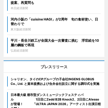
提案、再質問も
本庄経済新聞
河内小阪の「cuisine HAGI」が2周年 旬の食材使い、日
替わりで
東大阪経済新聞
平川・長谷川鉄工が全国大会一次審査に挑む 浮世絵を10
層の鋼板で再現
弘前経済新聞
プレスリリース
シャリオン、タイのCPグループの子会社INGENS GLOBUS
Co., Ltd. と資本提携および合弁会社設立に関する調印式を実施
日本最大級 都市型ダンスミュージックフェスティバ
ル 1日目にZedd B2B Knock2、2日目にAlesso
が登場！ 「ULTRA JAPAN 2026」アーティスト出演日程