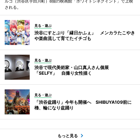
ルコ（渋谷区宇田川町）8階の映画館「ホワイトシネクイント」で上映
される。
見る・遊ぶ
渋谷にすとぷり「縁日かふぇ」 メンカラたこやき
や楽曲流して育てたイチゴも
見る・遊ぶ
渋谷で現代美術家・山口真人さん個展
「SELFY」 自撮り女性描く
見る・遊ぶ
「渋谷盆踊り」今年も開催へ SHIBUYA109前に
櫓、輪になり盆踊り
もっと見る