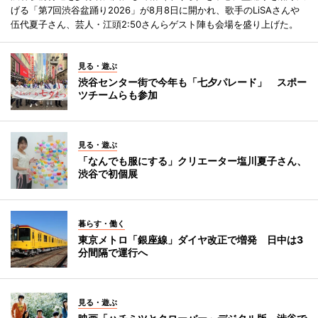
げる「第7回渋谷盆踊り2026」が8月8日に開かれ、歌手のLiSAさんや
伍代夏子さん、芸人・江頭2:50さんらゲスト陣も会場を盛り上げた。
見る・遊ぶ
渋谷センター街で今年も「七夕パレード」 スポー
ツチームらも参加
見る・遊ぶ
「なんでも服にする」クリエーター塩川夏子さん、
渋谷で初個展
暮らす・働く
東京メトロ「銀座線」ダイヤ改正で増発 日中は3
分間隔で運行へ
見る・遊ぶ