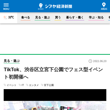
33°C
食べる
見る・遊ぶ
買う
暮らす・働く
学ぶ・知る
見る・遊ぶ
2022.06.20
TikTok、渋谷区立宮下公園でフェス型イベン
ト初開催へ
イベント
IT
エンタメ
宮下公園