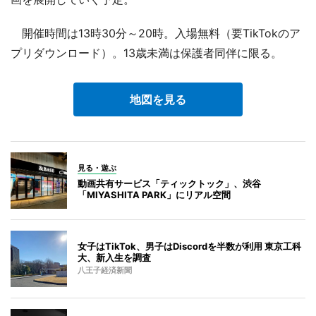
開催時間は13時30分～20時。入場無料（要TikTokのア
プリダウンロード）。13歳未満は保護者同伴に限る。
地図を見る
見る・遊ぶ
動画共有サービス「ティックトック」、渋谷
「MIYASHITA PARK」にリアル空間
女子はTikTok、男子はDiscordを半数が利用 東京工科
大、新入生を調査
八王子経済新聞