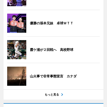
優勝の張本兄妹 卓球ＷＴＴ
霞ケ浦が２回戦へ 高校野球
山火事で非常事態宣言 カナダ
もっと見る