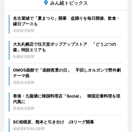
みん経トピックス
名古屋城で「夏まつり」開幕 盆踊りを毎日開催、飲食・
縁日ブースも
名駅経済新聞
大丸札幌店で任天堂ポップアップストア 「どうぶつの
森」特設エリアも
札幌経済新聞
OMO5函館で「函館夜景の日」 手回しオルガンで野外劇
テーマ曲
函館経済新聞
香港・九龍塘に韓国料理店「Social」 韓国定番料理を現
代風に
香港経済新聞
SC相模原、熊本と引き分け J3リーグ開幕
相模原町田経済新聞