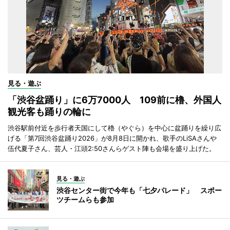
見る・遊ぶ
「渋谷盆踊り」に6万7000人 109前に櫓、外国人
観光客も踊りの輪に
渋谷駅前付近を歩行者天国にして櫓（やぐら）を中心に盆踊りを繰り広
げる「第7回渋谷盆踊り2026」が8月8日に開かれ、歌手のLiSAさんや
伍代夏子さん、芸人・江頭2:50さんらゲスト陣も会場を盛り上げた。
見る・遊ぶ
渋谷センター街で今年も「七夕パレード」 スポー
ツチームらも参加