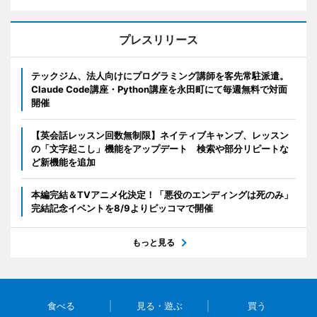
プレスリリース
テックジム、法人向けにプログラミング講師を客先常駐派遣。
Claude Code講座・Python講座を永田町にて毎週無料で対面
開催
【英会話レッスン回数無制限】ネイティブキャンプ、レッスン
の「文字起こし」機能をアップデート 検索や部分リピートな
ど新機能を追加
本編完結＆TVアニメ化決定！「悪役のエンディングは死のみ」
完結記念イベントを8/9よりピッコマで開催
もっと見る
食べる
見る・遊ぶ
買う