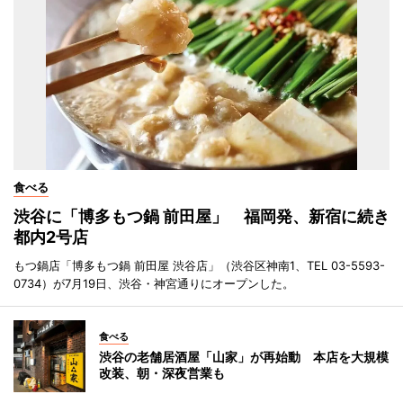
食べる
渋谷に「博多もつ鍋 前田屋」 福岡発、新宿に続き
都内2号店
もつ鍋店「博多もつ鍋 前田屋 渋谷店」（渋谷区神南1、TEL 03-5593-
0734）が7月19日、渋谷・神宮通りにオープンした。
食べる
渋谷の老舗居酒屋「山家」が再始動 本店を大規模
改装、朝・深夜営業も