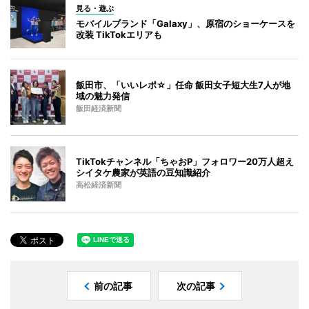
見る・遊ぶ
モバイルブランド「Galaxy」、原宿のショーケースを
改装 TikTokエリアも
飯田市、「いいレポ☆」任命 飯田女子短大生7人が地
域の魅力発信
飯田経済新聞
TikTokチャンネル「ちゃおP」フォロワー20万人超え
シイタケ農家が英語の豆知識紹介
高松経済新聞
前の記事
次の記事