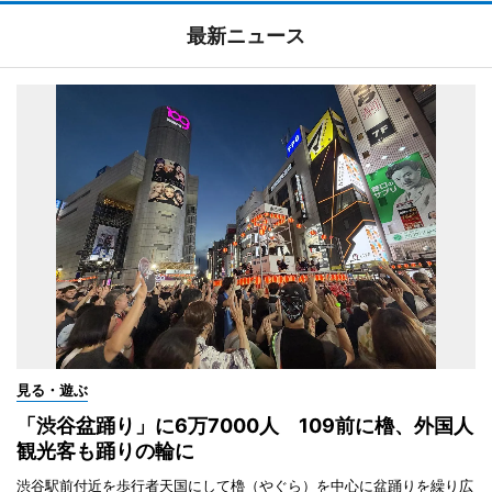
最新ニュース
見る・遊ぶ
「渋谷盆踊り」に6万7000人 109前に櫓、外国人
観光客も踊りの輪に
渋谷駅前付近を歩行者天国にして櫓（やぐら）を中心に盆踊りを繰り広