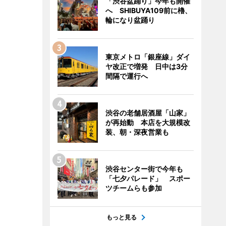
「渋谷盆踊り」今年も開催
へ SHIBUYA109前に櫓、
輪になり盆踊り
東京メトロ「銀座線」ダイ
ヤ改正で増発 日中は3分
間隔で運行へ
渋谷の老舗居酒屋「山家」
が再始動 本店を大規模改
装、朝・深夜営業も
渋谷センター街で今年も
「七夕パレード」 スポー
ツチームらも参加
もっと見る