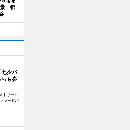
下5階ま
夜景 都
谷」
「七夕パ
ムらも参
ストリート
でパレードが