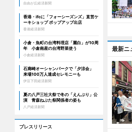
自由が丘経済新聞
香港・ifcに「フォーシーズンズ」直営ケ
ーキショップ ポップアップ出店
香港経済新聞
小倉・魚町の台湾料理店「麗白」が10周
最新ニ
年 小倉南産の台湾野菜使う
小倉経済新聞
石廊崎オーシャンパークで「夕涼会」
来場100万人達成セレモニーも
伊豆下田経済新聞
夏の八戸三社大祭で冬の「えんぶり」公
演 青森ねぶた祭関係者の姿も
八戸経済新聞
プレスリリース