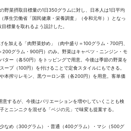
野菜摂取目標量の1日350グラムに対し、日本人は1日平均
取量（厚生労働省「国民健康・栄養調査」（令和元年））となっ
取目標量を取れるよう設計した。
を加える「肉野菜炒め」（肉中盛り＝100グラム・700円、
＝200グラム・900円）のみ。野菜はキャベツ・ニンジン・モ
バター（各50円）をトッピングで用意。今後は季節の野菜を
スープ（100円）を付けることで定食スタイルにもできる。
や本搾りレモン、黒ウーロン茶（各200円）を用意。客単価
用意するが、今後はバリエーションを増やしていくことも検
子とニンニクを混ぜる「ベジの元」で味変も提案する。
め（300グラム）・普通（400グラム）・マシ（500グ