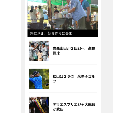
悠仁さま、朝食作りに参加
青森山田が２回戦へ 高校
野球
松山は２６位 米男子ゴル
フ
デラエスプリエジャ大統領
が就任