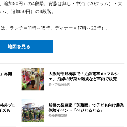
、追加50円）の4段階。背脂は無し・中油（20グラム）・大
ラム、追加50円）の4段階。
は、ランチ＝11時～15時、ディナー＝17時～22時）。
地図を見る
」再開
大阪阿部野橋駅で「近鉄電車 de マルシ
ェ」 沿線の野菜や雑貨など車内で販売
あべの経済新聞
格外ブロ
船橋の梨農家「芳蔵園」で子ども向け農業
イズも
体験イベント「ベジとるとる」
船橋経済新聞