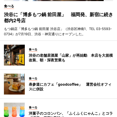
食べる
渋谷に「博多もつ鍋 前田屋」 福岡発、新宿に続き
都内2号店
もつ鍋店「博多もつ鍋 前田屋 渋谷店」（渋谷区神南1、TEL 03-5593-
0734）が7月19日、渋谷・神宮通りにオープンした。
食べる
渋谷の老舗居酒屋「山家」が再始動 本店を大規模
改装、朝・深夜営業も
食べる
表参道にカフェ「goodcoffee」 運営会社オフィ
スに併設
食べる
洋菓子のコロンバン、「ふくふくにゃんこ」とコラ