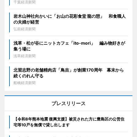
千葉経済新聞
岩木山神社向かいに「お山の花彩食堂 龍の憩」 和食職人
の夫婦が経営
弘前経済新聞
浅草・松が谷にニットカフェ「ito-mori」 編み物好きが
集う場に
浅草経済新聞
北習志野の老舗精肉店「鳥吉」が創業170周年 幕末から
続くのれん守る
船橋経済新聞
プレスリリース
【令和8年熊本地震 復興支援】被災された方に豊島区の公営住
宅等10戸を無償で貸し出します