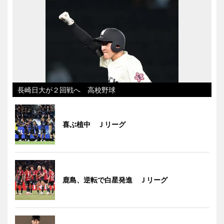
長崎日大が２回戦へ 高校野球
喜ぶ植中 Ｊリーグ
鹿島、逆転で白星発進 Ｊリーグ