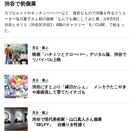
渋谷で初個展
カプセルトイやキッチンペーパーなど、身近なもので洋服を作るクリエ
ーター塩川夏子さん初の個展「なんでも服にしてみた展」が8月5日、
渋谷ヒカリエ（渋谷区渋谷2）8階のギャラリー「8／CUBE」で始まっ
た。
見る・遊ぶ
映画「ハチミツとクローバー」デジタル版、渋谷で
リバイバル上映
見る・遊ぶ
渋谷にすとぷり「縁日かふぇ」 メンカラたこやき
や楽曲流して育てたイチゴも
見る・遊ぶ
渋谷で現代美術家・山口真人さん個展
「SELFY」 自撮り女性描く