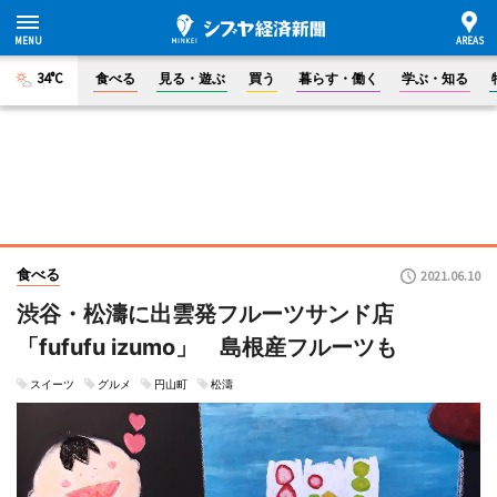
34°C
食べる
見る・遊ぶ
買う
暮らす・働く
学ぶ・知る
食べる
2021.06.10
渋谷・松濤に出雲発フルーツサンド店
「fufufu izumo」 島根産フルーツも
スイーツ
グルメ
円山町
松濤