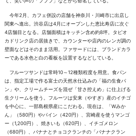
て、笑い声の「フフフ」などから命名している。
今年2月、カフェ併設の店舗を神奈川・川崎市に出店し
関東へ進出。渋谷店は4月にオープンした恵比寿店に次ぐ
4店舗目となる。店舗面積はキッチン含め約8坪。タピオ
カドリンク店の居抜きで、カウンターや店内のレンガ調の
壁面などはそのまま活用。ファサードには、ブランドカラ
ーである水色と白の看板を設置するなどしている。
フルーツサンドは常時10～12種類程度を用意。食パン
は、指定工場で作る富士の天然水仕込みの「福の生食パ
ン」や、クリームチーズを混ぜ「甘さ控えめ」に仕上げる
生クリームを使う。フルーツは安来（やすぎ）産のイチゴ
を中心に、一部島根県産にこだわる。現在は、「Wみか
ん」（580円）やパイン（420円）、宮崎産を使うマンゴ
ー（1,200円）、焼きいも（620円）、イチゴメロン
（680円）、バナナとチョコクランチの「バナナクラン