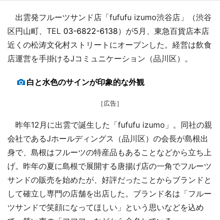
出雲発フルーツサンド店「fufufu izumo渋谷店」（渋谷
区円山町、TEL
03-6822-6138
）が5月、東急百貨店本店
近くの松涛文化村ストリートにオープンした。経営は飲食
店運営を手掛けるJコミュニケーション（品川区）。
白と水色のサインが印象的な外観
［広告］
昨年12月に出雲で誕生した「fufufu izumo」。同社の親
会社であるJホールディングス（品川区）の会長が島根出
身で、島根はフルーツの特産品もあることなどから立ち上
げ。昨年の夏に島根で展開する唐揚げ店の一角でフルーツ
サンドの販売を始めたが、好評だったことからブランドと
して確立し専門の店舗を出店した。ブランド名は「フルー
ツサンドで笑顔になってほしい」という思いなどを込め