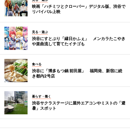
映画「ハチミツとクローバー」デジタル版、渋谷で
リバイバル上映
見る・遊ぶ
渋谷にすとぷり「縁日かふぇ」 メンカラたこやき
や楽曲流して育てたイチゴも
食べる
渋谷に「博多もつ鍋 前田屋」 福岡発、新宿に続
き都内2号店
暮らす・働く
渋谷サクラステージに屋外エアコンやミストの「避
暑」スポット