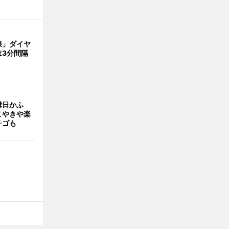
線」ダイヤ
は3分間隔
縁日かふ
こやきや楽
チゴも