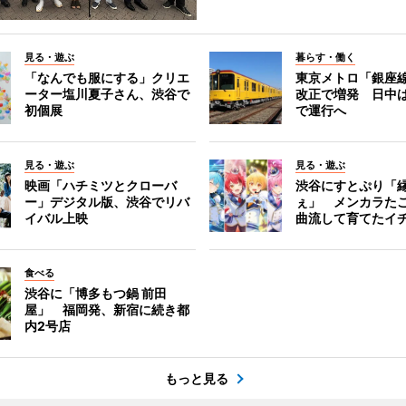
見る・遊ぶ
暮らす・働く
「なんでも服にする」クリエ
東京メトロ「銀座
ーター塩川夏子さん、渋谷で
改正で増発 日中
初個展
で運行へ
見る・遊ぶ
見る・遊ぶ
映画「ハチミツとクローバ
渋谷にすとぷり「
ー」デジタル版、渋谷でリバ
ぇ」 メンカラた
イバル上映
曲流して育てたイ
食べる
渋谷に「博多もつ鍋 前田
屋」 福岡発、新宿に続き都
内2号店
もっと見る