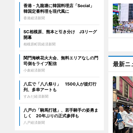
香港・九龍塘に韓国料理店「Social」
韓国定番料理を現代風に
香港経済新聞
SC相模原、熊本と引き分け J3リーグ
開幕
相模原町田経済新聞
関門海峡花火大会、無料エリアなしの門
最新ニ
司側をライブ配信
小倉経済新聞
八広で「八八祭り」 1500人が提灯行
列、多幸アートも
すみだ経済新聞
八戸の「騎馬打毬」、若手騎手の姿勇ま
しく 20年ぶりの正式参拝も
八戸経済新聞