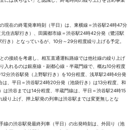
全には戻らない」と認識し、終電時間の繰り上げを含め事業
現在の終電発車時刻（平日）は、東横線＝渋谷駅24時47分
（元住吉駅行き）、田園都市線＝渋谷駅24時42分発（鷺沼駅
駅行き）となっているが、10分～29分程度繰り上げる予定。
との接続を考慮し、相互直通運転路線では他社線の繰り上げ
り入れるのは銀座線・副都心線・半蔵門線で、概ね10分程度
12分渋谷駅発（上野駅行き）を10分程度、浅草駅24時4分発
は、平日＝渋谷駅24時20分発（池袋行き）は13分程度、和
）は渋谷までは14分程度、半蔵門線は、平日＝渋谷駅24時15
れ繰り上げ、押上駅発の列車は渋谷駅までは変更無しとな
山手線の渋谷駅発最終列車（平日）の出発時刻は、外回り（池