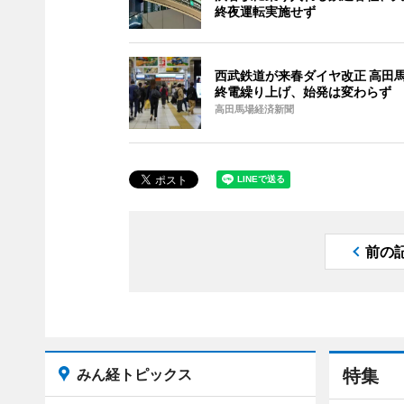
終夜運転実施せず
西武鉄道が来春ダイヤ改正 高田
終電繰り上げ、始発は変わらず
高田馬場経済新聞
前の
みん経トピックス
特集