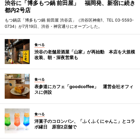
渋谷に「博多もつ鍋 前田屋」 福岡発、新宿に続き
都内2号店
もつ鍋店「博多もつ鍋 前田屋 渋谷店」（渋谷区神南1、TEL 03-5593-
0734）が7月19日、渋谷・神宮通りにオープンした。
食べる
渋谷の老舗居酒屋「山家」が再始動 本店を大規模
改装、朝・深夜営業も
食べる
表参道にカフェ「goodcoffee」 運営会社オフィ
スに併設
食べる
洋菓子のコロンバン、「ふくふくにゃんこ」とコラ
ボ縁日 原宿2店舗で