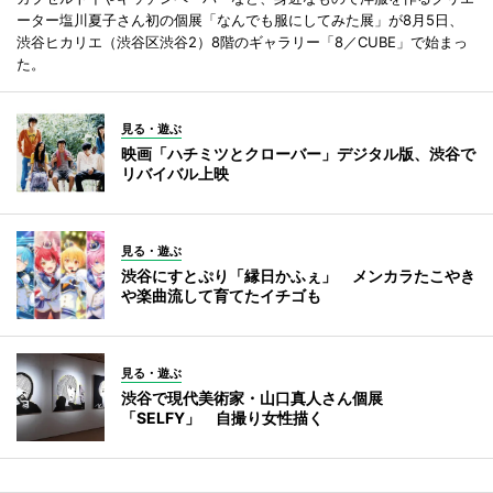
ーター塩川夏子さん初の個展「なんでも服にしてみた展」が8月5日、
渋谷ヒカリエ（渋谷区渋谷2）8階のギャラリー「8／CUBE」で始まっ
た。
見る・遊ぶ
映画「ハチミツとクローバー」デジタル版、渋谷で
リバイバル上映
見る・遊ぶ
渋谷にすとぷり「縁日かふぇ」 メンカラたこやき
や楽曲流して育てたイチゴも
見る・遊ぶ
渋谷で現代美術家・山口真人さん個展
「SELFY」 自撮り女性描く