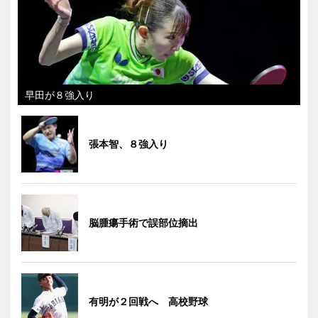
早田が８強入り
張本智、８強入り
脳腫瘍手術で誤部位摘出
有明が２回戦へ 高校野球