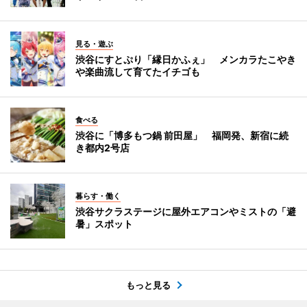
見る・遊ぶ
渋谷にすとぷり「縁日かふぇ」 メンカラたこやき
や楽曲流して育てたイチゴも
食べる
渋谷に「博多もつ鍋 前田屋」 福岡発、新宿に続
き都内2号店
暮らす・働く
渋谷サクラステージに屋外エアコンやミストの「避
暑」スポット
もっと見る