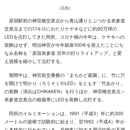
［広告］
原宿駅前の神宮橋交差点から青山通りとぶつかる表参道
交差点までの1.1キロにわたりケヤキなどに約90万球の
LEDを点灯してきた同所。コロナ禍の今年は、ケヤキへの
装飾はせず、明治神宮が今年鎮座100年を迎えたことにち
なみ名称を「原宿表参道 百年の灯りライトアップ」と変
え規模を縮小して点灯する。
期間中は、神宮前交番横の「まちかど庭園」に、竹に穴
を開けて明かり（ろうそくやLED）をともす「竹あかり」
の装飾（演出はCHIKAKEN）を行うほか、神宮橋交差点～
表参道交差点の植栽帯にLEDを装飾し点灯する。
同所のイルミネーションは、1991（平成3）年に約300
メートルの規模で試験的に始まり、翌1992（平成4）年か
ら本格的に行われている。見物客に対する周辺住民の不満