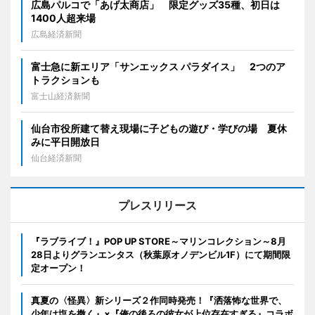
広島パルコで「あげ太商店」 限定グッズ35種、初日は
1400人超来場
広島経済新聞
富士急に新エリア「サンエックス パラダイス」 2つのア
トラクションも
富士山経済新聞
仙台市役所建て替え現場に子どもの遊び・学びの場 夏休
みに平日開放日
仙台経済新聞
プレスリリース
『ラブライブ！』POP UP STORE～マリンコレクション～8月
28日よりグランエンタス（秋葉原オノデンビル1F）にて期間限
定オープン！
真夏の〈怪異〉新シリーズ２作同時発売！『洒落怖な世界で、
少年は塩を撒く』×『俺の後ろの彼女が上位存在すぎる』コラボ