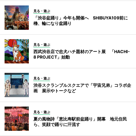
見る・遊ぶ
「渋谷盆踊り」今年も開催へ SHIBUYA109前に
櫓、輪になり盆踊り
見る・遊ぶ
西武渋谷店で忠犬ハチ題材のアート展 「HACHI-
8 PROJECT」始動
見る・遊ぶ
渋谷スクランブルスクエアで「宇宙兄弟」コラボ企
画 展示やトークなど
見る・遊ぶ
夏の風物詩「恵比寿駅前盆踊り」開幕 地元住民
ら、笑顔で踊りに汗流す