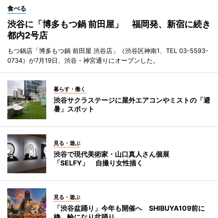
食べる
渋谷に「博多もつ鍋 前田屋」 福岡発、新宿に続き
都内2号店
もつ鍋店「博多もつ鍋 前田屋 渋谷店」（渋谷区神南1、TEL 03-5593-
0734）が7月19日、渋谷・神宮通りにオープンした。
暮らす・働く
渋谷サクラステージに屋外エアコンやミストの「避
暑」スポット
見る・遊ぶ
渋谷で現代美術家・山口真人さん個展
「SELFY」 自撮り女性描く
見る・遊ぶ
「渋谷盆踊り」今年も開催へ SHIBUYA109前に
櫓、輪になり盆踊り