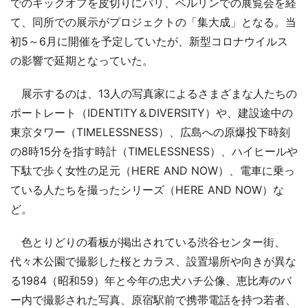
でのキックオフを皮切りにパリ、ベルリンでの展覧会を経
て、同所での展示がプロジェクトの「集大成」となる。当
初5～6月に開催を予定していたが、新型コロナウイルス
の影響で延期となっていた。
展示するのは、13人の写真家によるさまざまな人たちの
ポートレート（IDENTITY＆DIVERSITY）や、建設途中の
東京タワー（TIMELESSNESS）、広島への原爆投下時刻
の8時15分を指す時計（TIMELESSNESS）、ハイヒールや
下駄で歩く女性の足元（HERE AND NOW）、電車に乗っ
ている人たちを撮ったシリーズ（HERE AND NOW）な
ど。
色とりどりの看板が掲出されている渋谷センター街、
代々木公園で撮影した桜とカラス、設置場所や向きが異な
る1984（昭和59）年と今年の忠犬ハチ公像、恵比寿のバ
ー内で撮影された写真、原宿駅前で携帯電話を持つ若者、