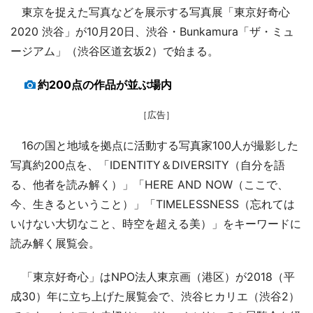
東京を捉えた写真などを展示する写真展「東京好奇心
2020 渋谷」が10月20日、渋谷・Bunkamura「ザ・ミュ
ージアム」（渋谷区道玄坂2）で始まる。
約200点の作品が並ぶ場内
［広告］
16の国と地域を拠点に活動する写真家100人が撮影した
写真約200点を、「IDENTITY＆DIVERSITY（自分を語
る、他者を読み解く）」「HERE AND NOW（ここで、
今、生きるということ）」「TIMELESSNESS（忘れては
いけない大切なこと、時空を超える美）」をキーワードに
読み解く展覧会。
「東京好奇心」はNPO法人東京画（港区）が2018（平
成30）年に立ち上げた展覧会で、渋谷ヒカリエ（渋谷2）