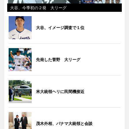
大谷、今季初の２発 大リーグ
大谷、イメージ調査で１位
先発した菅野 大リーグ
米大統領ヘリに民間機接近
茂木外相、パナマ大統領と会談