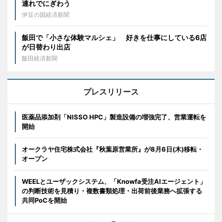
連れでにぎわう
伊豆の国経済新聞
飯田で「小さな体験マルシェ」 好きを仕事にしている6店
が日替わり出店
飯田経済新聞
プレスリリース
医薬品添加剤「NISSO HPC」製造設備の増強完了、営業運転を
開始
オークラヤ住宅株式会社『秋葉原営業所』が8月6日(木)移転・
オープン
WEELとユーザックシステム、「Knowfa受注AIエージェント」
の判断技術を見積り・複数書類処理・出荷前後業務へ拡張する
共同PoCを開始