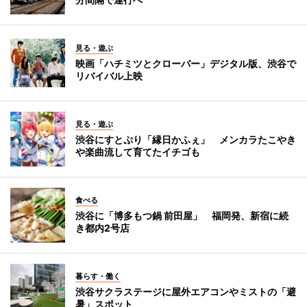
見る・遊ぶ
映画「ハチミツとクローバー」デジタル版、渋谷で
リバイバル上映
見る・遊ぶ
渋谷にすとぷり「縁日かふぇ」 メンカラたこやき
や楽曲流して育てたイチゴも
食べる
渋谷に「博多もつ鍋 前田屋」 福岡発、新宿に続
き都内2号店
暮らす・働く
渋谷サクラステージに屋外エアコンやミストの「避
暑」スポット