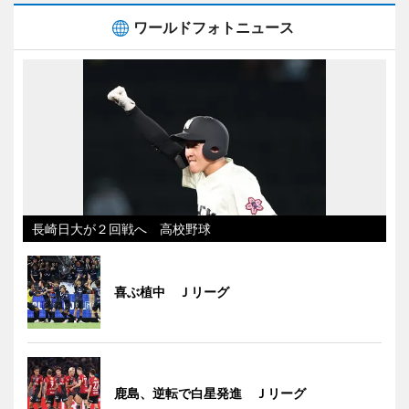
ワールドフォトニュース
長崎日大が２回戦へ 高校野球
喜ぶ植中 Ｊリーグ
鹿島、逆転で白星発進 Ｊリーグ