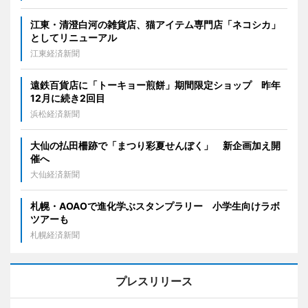
江東・清澄白河の雑貨店、猫アイテム専門店「ネコシカ」
としてリニューアル
江東経済新聞
遠鉄百貨店に「トーキョー煎餅」期間限定ショップ 昨年
12月に続き2回目
浜松経済新聞
大仙の払田柵跡で「まつり彩夏せんぼく」 新企画加え開
催へ
大仙経済新聞
札幌・AOAOで進化学ぶスタンプラリー 小学生向けラボ
ツアーも
札幌経済新聞
プレスリリース