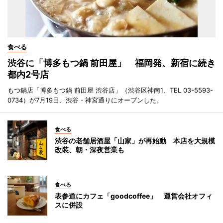
食べる
渋谷に「博多もつ鍋 前田屋」 福岡発、新宿に続き
都内2号店
もつ鍋店「博多もつ鍋 前田屋 渋谷店」（渋谷区神南1、TEL 03-5593-
0734）が7月19日、渋谷・神宮通りにオープンした。
食べる
渋谷の老舗居酒屋「山家」が再始動 本店を大規模
改装、朝・深夜営業も
食べる
表参道にカフェ「goodcoffee」 運営会社オフィ
スに併設