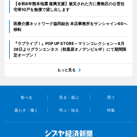
【令和8年熊本地震 復興支援】被災された方に豊島区の公営住
宅等10戸を無償で貸し出します
医療介護ネットワーク協同組合 本店事務所をサンシャイン60へ
移転
『ラブライブ！』POP UP STORE～マリンコレクション～8月
28日よりグランエンタス（秋葉原オノデンビル1F）にて期間限
定オープン！
もっと見る
食べる
見る・遊ぶ
買う
暮らす・働く
学ぶ・知る
特集