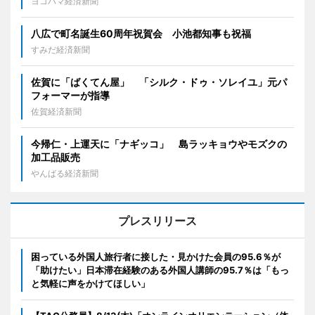
ヨコハマ経済新聞
八広で町名誕生60周年祝賀会 小池都知事も祝福
すみだ経済新聞
佐賀に「ばくてん屋」 「シルク・ドゥ・ソレイユ」元パ
フォーマーが指導
佐賀経済新聞
今帰仁・上運天に「ナギッコ」 島ラッキョウやモズクの
加工品販売
やんばる経済新聞
プレスリリース
困っている外国人旅行者に接した・見かけた会員の95.6％が
「助けたい」日本滞在経験のある外国人講師の95.7％は「もっ
と気軽に声をかけてほしい」