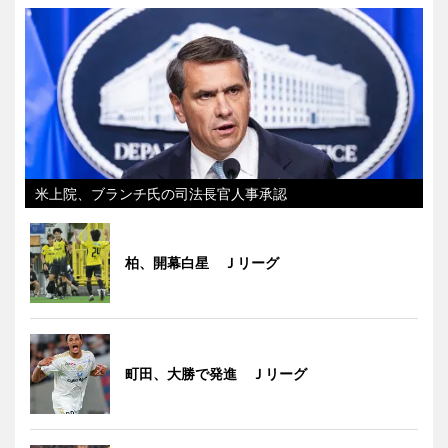
米上院、ブランチ氏の司法長官人事承認
柏、開幕白星 Ｊリーグ
町田、大勝で発進 Ｊリーグ