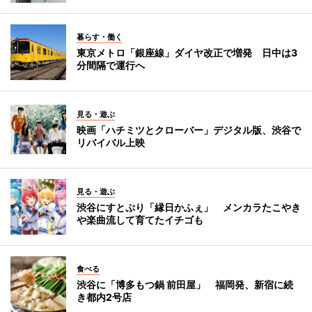
暮らす・働く
東京メトロ「銀座線」ダイヤ改正で増発 日中は3
分間隔で運行へ
見る・遊ぶ
映画「ハチミツとクローバー」デジタル版、渋谷で
リバイバル上映
見る・遊ぶ
渋谷にすとぷり「縁日かふぇ」 メンカラたこやき
や楽曲流して育てたイチゴも
食べる
渋谷に「博多もつ鍋 前田屋」 福岡発、新宿に続
き都内2号店