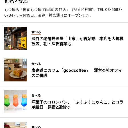
都内2号店
もつ鍋店「博多もつ鍋 前田屋 渋谷店」（渋谷区神南1、TEL 03-5593-
0734）が7月19日、渋谷・神宮通りにオープンした。
食べる
渋谷の老舗居酒屋「山家」が再始動 本店を大規模
改装、朝・深夜営業も
食べる
表参道にカフェ「goodcoffee」 運営会社オフィ
スに併設
食べる
洋菓子のコロンバン、「ふくふくにゃんこ」とコラ
ボ縁日 原宿2店舗で
食べる