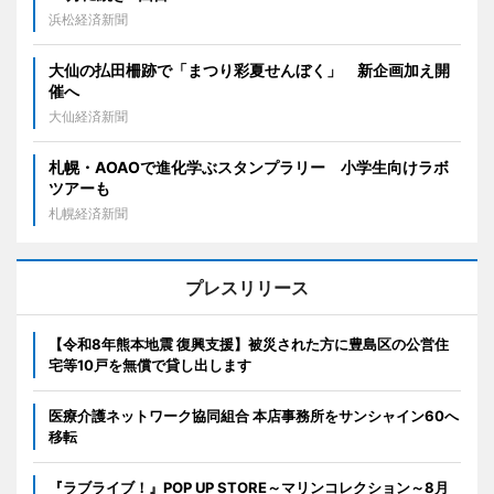
浜松経済新聞
大仙の払田柵跡で「まつり彩夏せんぼく」 新企画加え開
催へ
大仙経済新聞
札幌・AOAOで進化学ぶスタンプラリー 小学生向けラボ
ツアーも
札幌経済新聞
プレスリリース
【令和8年熊本地震 復興支援】被災された方に豊島区の公営住
宅等10戸を無償で貸し出します
医療介護ネットワーク協同組合 本店事務所をサンシャイン60へ
移転
『ラブライブ！』POP UP STORE～マリンコレクション～8月