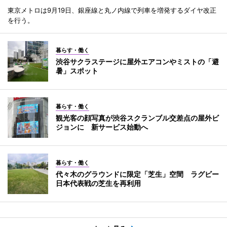
東京メトロは9月19日、銀座線と丸ノ内線で列車を増発するダイヤ改正
を行う。
暮らす・働く
渋谷サクラステージに屋外エアコンやミストの「避
暑」スポット
暮らす・働く
観光客の顔写真が渋谷スクランブル交差点の屋外ビ
ジョンに 新サービス始動へ
暮らす・働く
代々木のグラウンドに限定「芝生」空間 ラグビー
日本代表戦の芝生を再利用