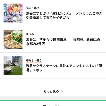
見る・遊ぶ
渋谷にすとぷり「縁日かふぇ」 メンカラたこやき
や楽曲流して育てたイチゴも
食べる
渋谷に「博多もつ鍋 前田屋」 福岡発、新宿に続
き都内2号店
暮らす・働く
渋谷サクラステージに屋外エアコンやミストの「避
暑」スポット
もっと見る