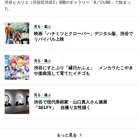
渋谷ヒカリエ（渋谷区渋谷2）8階のギャラリー「8／CUBE」で始まっ
た。
見る・遊ぶ
映画「ハチミツとクローバー」デジタル版、渋谷で
リバイバル上映
見る・遊ぶ
渋谷にすとぷり「縁日かふぇ」 メンカラたこやき
や楽曲流して育てたイチゴも
見る・遊ぶ
渋谷で現代美術家・山口真人さん個展
「SELFY」 自撮り女性描く
もっと見る