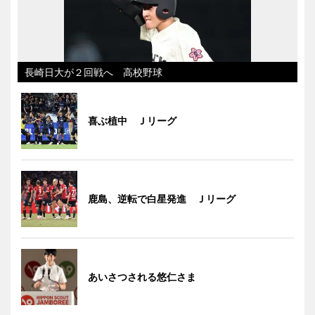
長崎日大が２回戦へ 高校野球
喜ぶ植中 Ｊリーグ
鹿島、逆転で白星発進 Ｊリーグ
あいさつされる悠仁さま