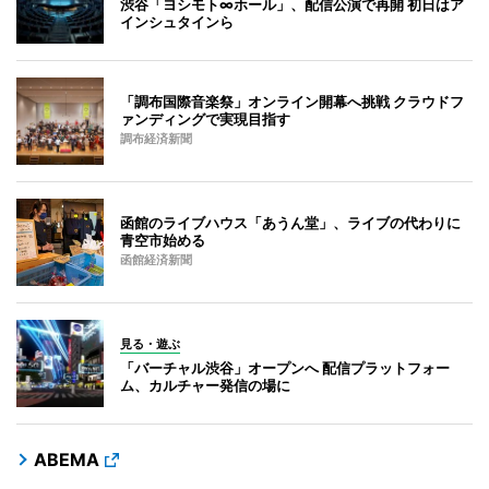
渋谷「ヨシモト∞ホール」、配信公演で再開 初日はア
インシュタインら
「調布国際音楽祭」オンライン開幕へ挑戦 クラウドフ
ァンディングで実現目指す
調布経済新聞
函館のライブハウス「あうん堂」、ライブの代わりに
青空市始める
函館経済新聞
見る・遊ぶ
「バーチャル渋谷」オープンへ 配信プラットフォー
ム、カルチャー発信の場に
ABEMA