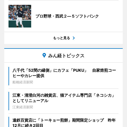
プロ野球・西武２―５ソフトバンク
もっと見る
みん経トピックス
八千代「52間の縁側」にカフェ「PUKU」 自家焙煎コー
ヒーやカレー提供
船橋経済新聞
江東・清澄白河の雑貨店、猫アイテム専門店「ネコシカ」
としてリニューアル
江東経済新聞
遠鉄百貨店に「トーキョー煎餅」期間限定ショップ 昨年
12月に続き2回目