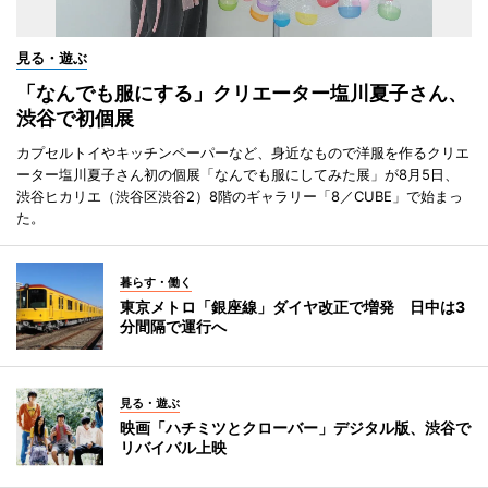
見る・遊ぶ
「なんでも服にする」クリエーター塩川夏子さん、
渋谷で初個展
カプセルトイやキッチンペーパーなど、身近なもので洋服を作るクリエ
ーター塩川夏子さん初の個展「なんでも服にしてみた展」が8月5日、
渋谷ヒカリエ（渋谷区渋谷2）8階のギャラリー「8／CUBE」で始まっ
た。
暮らす・働く
東京メトロ「銀座線」ダイヤ改正で増発 日中は3
分間隔で運行へ
見る・遊ぶ
映画「ハチミツとクローバー」デジタル版、渋谷で
リバイバル上映