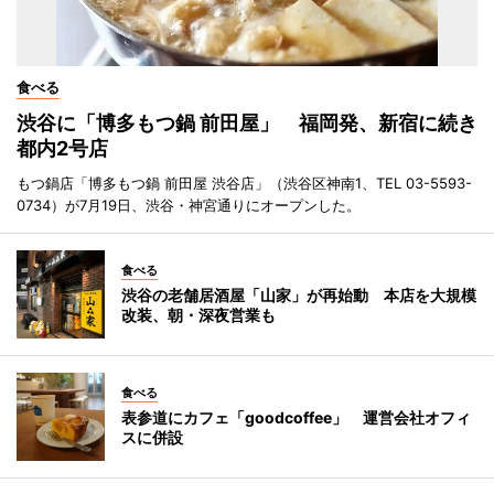
食べる
渋谷に「博多もつ鍋 前田屋」 福岡発、新宿に続き
都内2号店
もつ鍋店「博多もつ鍋 前田屋 渋谷店」（渋谷区神南1、TEL 03-5593-
0734）が7月19日、渋谷・神宮通りにオープンした。
食べる
渋谷の老舗居酒屋「山家」が再始動 本店を大規模
改装、朝・深夜営業も
食べる
表参道にカフェ「goodcoffee」 運営会社オフィ
スに併設