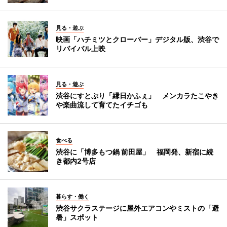
見る・遊ぶ
映画「ハチミツとクローバー」デジタル版、渋谷で
リバイバル上映
見る・遊ぶ
渋谷にすとぷり「縁日かふぇ」 メンカラたこやき
や楽曲流して育てたイチゴも
食べる
渋谷に「博多もつ鍋 前田屋」 福岡発、新宿に続
き都内2号店
暮らす・働く
渋谷サクラステージに屋外エアコンやミストの「避
暑」スポット