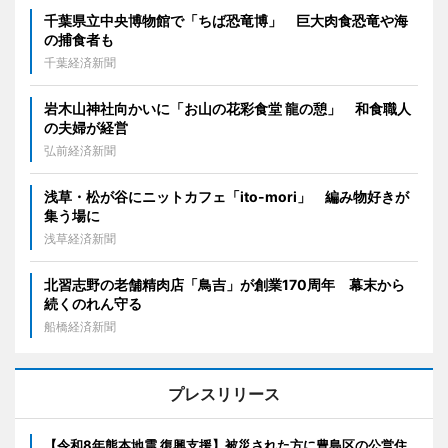
千葉県立中央博物館で「ちば恐竜博」 巨大肉食恐竜や海
の捕食者も
千葉経済新聞
岩木山神社向かいに「お山の花彩食堂 龍の憩」 和食職人
の夫婦が経営
弘前経済新聞
浅草・松が谷にニットカフェ「ito-mori」 編み物好きが
集う場に
浅草経済新聞
北習志野の老舗精肉店「鳥吉」が創業170周年 幕末から
続くのれん守る
船橋経済新聞
プレスリリース
【令和8年熊本地震 復興支援】被災された方に豊島区の公営住