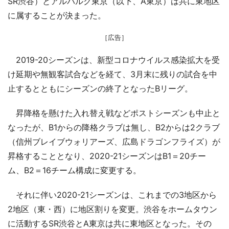
SR渋谷）とアルバルク東京（以下、A東京）は共に東地区
に属することが決まった。
［広告］
2019-20シーズンは、新型コロナウイルス感染拡大を受
け延期や無観客試合などを経て、3月末に残りの試合を中
止するとともにシーズンの終了となったBリーグ。
昇降格を懸けた入れ替え戦などポストシーズンも中止と
なったが、B1からの降格クラブは無し、B2からは2クラブ
（信州ブレイブウォリアーズ、広島ドラゴンフライズ）が
昇格することとなり、2020-21シーズンはB1＝20チー
ム、B2＝16チーム構成に変更する。
それに伴い2020-21シーズンは、これまでの3地区から
2地区（東・西）に地区割りを変更。渋谷をホームタウン
に活動するSR渋谷とA東京は共に東地区となった。その