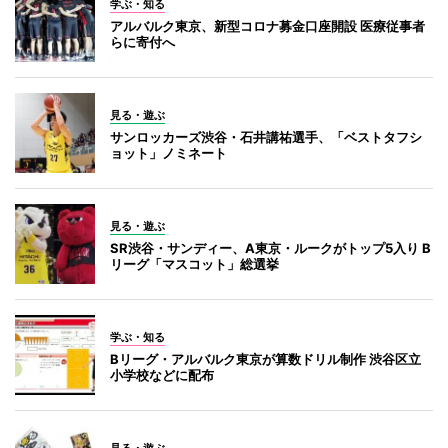
学ぶ・知る
アルバルク東京、新型コロナ募金口座開設 医療従事者
らに寄付へ
見る・遊ぶ
サンロッカーズ渋谷・石井講祐選手、「ベストタフシ
ョット」ノミネート
見る・遊ぶ
SR渋谷・サンディー、A東京・ルークがトップ5入り B
リーグ「マスコット」総選挙
学ぶ・知る
Bリーグ・アルバルク東京が算数ドリル制作 渋谷区立
小学校などに配布
見る・遊ぶ