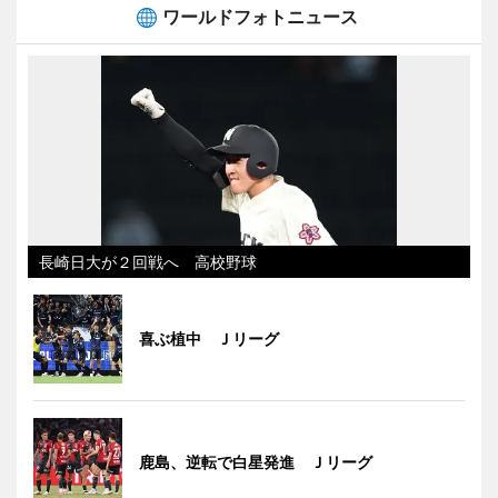
ワールドフォトニュース
長崎日大が２回戦へ 高校野球
喜ぶ植中 Ｊリーグ
鹿島、逆転で白星発進 Ｊリーグ