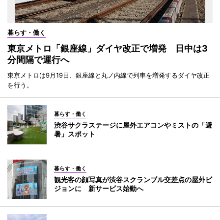
暮らす・働く
東京メトロ「銀座線」ダイヤ改正で増発 日中は3
分間隔で運行へ
東京メトロは9月19日、銀座線と丸ノ内線で列車を増発するダイヤ改正
を行う。
暮らす・働く
渋谷サクラステージに屋外エアコンやミストの「避
暑」スポット
暮らす・働く
観光客の顔写真が渋谷スクランブル交差点の屋外ビ
ジョンに 新サービス始動へ