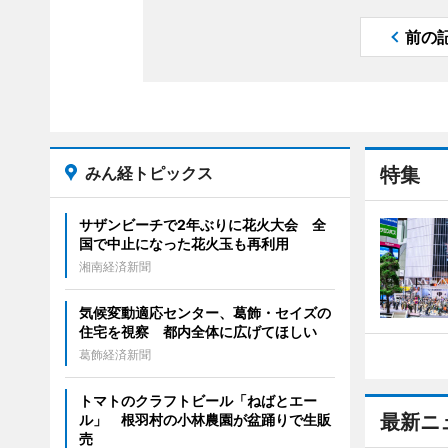
前の
みん経トピックス
特集
サザンビーチで2年ぶりに花火大会 全
国で中止になった花火玉も再利用
湘南経済新聞
気候変動適応センター、葛飾・セイズの
住宅を視察 都内全体に広げてほしい
葛飾経済新聞
トマトのクラフトビール「ねばとエー
最新ニ
ル」 根羽村の小林農園が盆踊りで生販
売