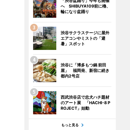
「渋谷盆踊り」今年も開催
へ SHIBUYA109前に櫓、
輪になり盆踊り
渋谷サクラステージに屋外
エアコンやミストの「避
暑」スポット
渋谷に「博多もつ鍋 前田
屋」 福岡発、新宿に続き
都内2号店
西武渋谷店で忠犬ハチ題材
のアート展 「HACHI-8 P
ROJECT」始動
もっと見る