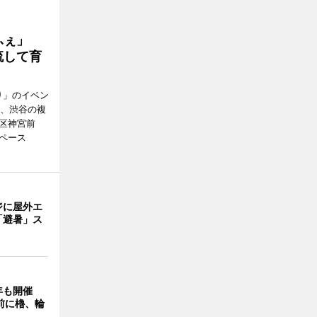
かふぇ」
流して育
り」のイベン
日、渋谷の複
谷区神宮前
ペース
ジに屋外エ
「避暑」ス
年も開催
9前に櫓、輪