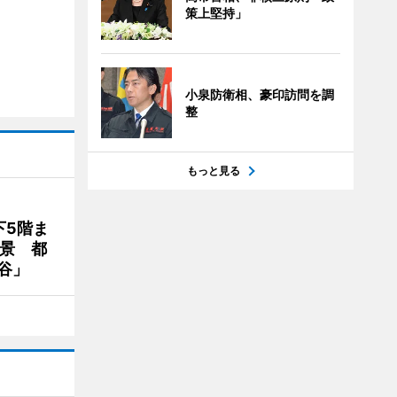
策上堅持」
小泉防衛相、豪印訪問を調
整
もっと見る
下5階ま
夜景 都
谷」