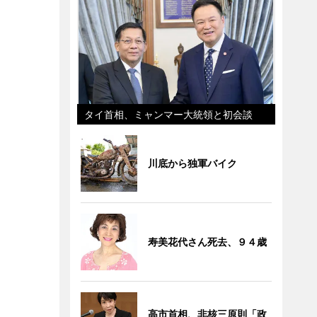
タイ首相、ミャンマー大統領と初会談
川底から独軍バイク
寿美花代さん死去、９４歳
高市首相、非核三原則「政