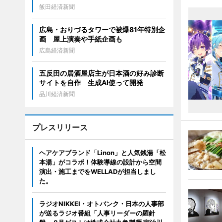
飯田経済新聞
広島・おりづるタワーで被爆81年特別企
画 屋上演奏や手紙企画も
広島経済新聞
五反田の居酒屋店主が日本酒の好み診断
サイトを自作 生成AI使って開発
品川経済新聞
プレスリリース
ヘアケアブランド「Linon」と人気銭湯「松
本湯」がコラボ！体験導線の設計から空間
演出・施工までをWELLADが担当しまし
た。
ラジオNIKKEI・オトバンク・日本の人事部
が送るラジオ番組「人事リーダーの羅針