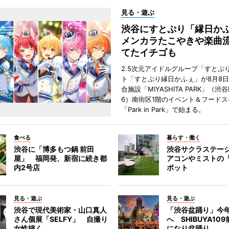
見る・遊ぶ
渋谷にすとぷり「縁日
メンカラたこやきや楽曲
てたイチゴも
2.5次元アイドルグループ「すとぷ
ト「すとぷり縁日かふぇ」が8月8
合施設「MIYASHITA PARK」（渋
6）南街区1階のイベント＆フードス
「Park in Park」で始まる。
食べる
暮らす・働く
渋谷に「博多もつ鍋 前田
渋谷サクラステー
屋」 福岡発、新宿に続き都
アコンやミストの
内2号店
ポット
見る・遊ぶ
見る・遊ぶ
渋谷で現代美術家・山口真人
「渋谷盆踊り」今
さん個展「SELFY」 自撮り
へ SHIBUYA10
女性描く
になり盆踊り