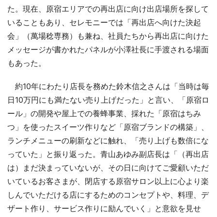
た。現在、原宿エリアでの再出店に向け出店場所を探して
いることもあり、セレモニーでは「再出店へ向けた決起
会」（萬場稔専務）も兼ね、社員たちから再出店に向けた
メッセージが書かれたパネルが小澤社長に手渡される場面
もあった。
約10年にわたり店長を務めた鈴木信之さんは「当時は毎
日10万円にも満たない売り上げだった」と言い、「原宿ロ
ール」の開発や屋上での養蜂事業、採れた「原宿はちみ
つ」を使ったスイーツ作りなど「原宿ブランドの構築」、
ランチメニューの刷新などに触れ、「売り上げも数倍にな
っていた」と振り返った。青山あゆみ副店長は「（再出店
は）まだ決まっていないが、その日に向けてご愛顧いただ
いているお客さまが、閉店する原宿サロン以上に心より楽
しんでいただける店にするためのコンセプトや、料理、デ
ザート作り、サービス作りに励んでいく」と意欲を見せ