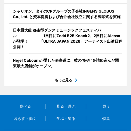
シャリオン、タイのCPグループの子会社INGENS GLOBUS
Co., Ltd. と資本提携および合弁会社設立に関する調印式を実施
日本最大級 都市型ダンスミュージックフェスティバ
ル 1日目にZedd B2B Knock2、2日目にAlesso
が登場！ 「ULTRA JAPAN 2026」アーティスト出演日程
公開！
Nigel Cabournが愛した表参道に、彼の“好き”を詰め込んだ関
東最大店舗がオープン。
もっと見る
食べる
見る・遊ぶ
買う
暮らす・働く
学ぶ・知る
特集