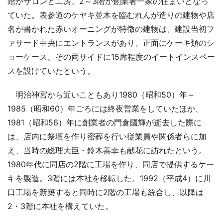
階がサロンと工房、2～3階が創業者一家の住まいとなっ
ていた。表参道のケヤキ並木を臨むれんが造りの建物や店
名が書かれた赤いオーニングが特徴の建物は、建設当初フ
ァサード中央にエントランスがあり、正面にケーキ類のシ
ョーケース、その両サイドに15席程度のイートインスペー
スを設けていたという。
明治神宮から近いこともあり1980（昭和50）年～
1985（昭和60）年ごろには終夜営業をしていたほか、
1981（昭和56）年に創業者の門倉國輝が逝去した際に
は、店内に祭壇を作り密葬を行い従業員や関係者らに加
え、当時の総理大臣・鈴木善幸も献花に訪れたという。
1980年代に同店の2階に工場を作り、同店で提供するケー
キを製造。3階には本社を移転した。1992（平成4）に川
口工場を新築すると同時に2階の工場も統合し、以降は
2・3階に本社を構えていた。