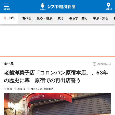
33°C
食べる
見る・遊ぶ
買う
暮らす・働く
学ぶ・知る
食べる
2020.02.16
老舗洋菓子店「コロンバン原宿本店」、53年
の歴史に幕 原宿での再出店誓う
原宿
表参道
コロンバン原宿本店