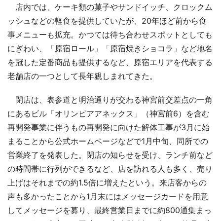
店内では、ケーキ類の菓子やサンドイッチ、クロックム
ッシュなどの軽食を提供していたが、20年ほど前から食
事メニューも拡充。かつては待ち合わせスポットとしても
にぎわい、「原宿ロール」「原宿焼きショコラ」など地名
を冠した定番商品も提供するなど、原宿エリアを代表する
老舗店の一つとして長年親しまれてきた。
閉店は、表参道と明治通りが交わる神宮前交差点の一角
にあるビル「オリンピアアネックス」（神宮前6）を含む
再開発事業に伴うもの再開発に向けた解体工事が3月に始
まることから公式ホームページなどで1月中旬、同所での
営業終了を発表した。閉店の知らせを受け、ランチ前など
の時間帯に行列ができるなど、店を訪れる人も多く、売り
上げはそれまでの約1.5倍に増えたという。来店客からの
声も多かったことから1月末にはメッセージカードを用意
してメッセージを募り、最終営業日までに約800通集まっ