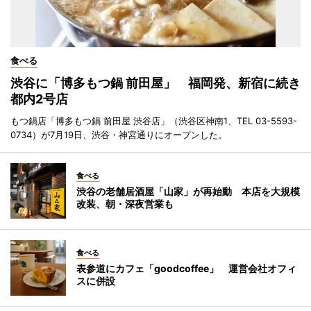
食べる
渋谷に「博多もつ鍋 前田屋」 福岡発、新宿に続き
都内2号店
もつ鍋店「博多もつ鍋 前田屋 渋谷店」（渋谷区神南1、TEL 03-5593-
0734）が7月19日、渋谷・神宮通りにオープンした。
食べる
渋谷の老舗居酒屋「山家」が再始動 本店を大規模
改装、朝・深夜営業も
食べる
表参道にカフェ「goodcoffee」 運営会社オフィ
スに併設