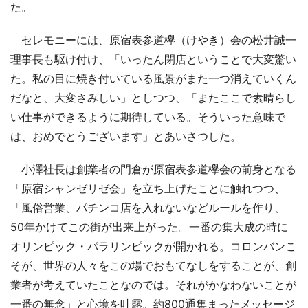
た。
セレモニーには、原宿表参道欅（けやき）会の松井誠一
理事長も駆け付け、「いったん閉店ということで大変驚い
た。私の目に焼き付いている風景がまた一つ消えていくん
だなと、大変さみしい」としつつ、「またここで素晴らし
い仕事ができるように期待している。そういった意味で
は、おめでとうございます」とあいさつした。
小澤社長は創業者の門倉が原宿表参道欅会の前身となる
「原宿シャンゼリゼ会」を立ち上げたことに触れつつ、
「風俗営業、パチンコ店を入れないなどルールを作り、
50年かけてこの街が出来上がった。一番の集大成の時に
オリンピック・パラリンピックが開かれる。コロンバンこ
そが、世界の人々をこの場でおもてなしをすることが、創
業者が考えていたことなのでは。それがかなわないことが
一番の無念」と心境を吐露。約800通集まったメッセージ