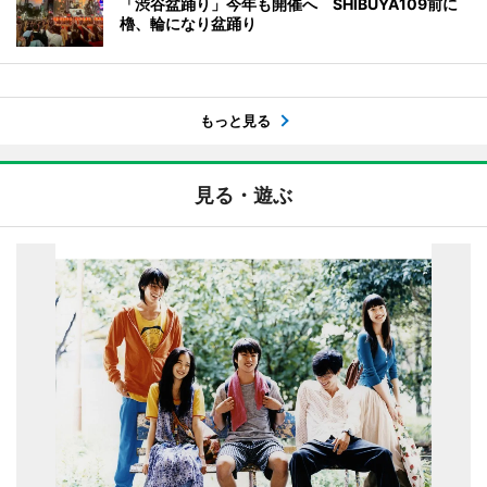
「渋谷盆踊り」今年も開催へ SHIBUYA109前に
櫓、輪になり盆踊り
もっと見る
見る・遊ぶ