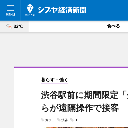
食べる
33°C
暮らす・働く
渋谷駅前に期間限定「
らが遠隔操作で接客
カフェ
渋谷
IT