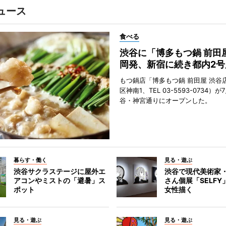
ュース
食べる
渋谷に「博多もつ鍋 前田
岡発、新宿に続き都内2号
もつ鍋店「博多もつ鍋 前田屋 渋谷
区神南1、TEL 03-5593-0734）が
谷・神宮通りにオープンした。
暮らす・働く
見る・遊ぶ
渋谷サクラステージに屋外エ
渋谷で現代美術家
アコンやミストの「避暑」ス
さん個展「SELF
ポット
女性描く
見る・遊ぶ
見る・遊ぶ