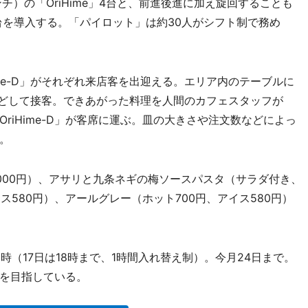
チ）の「OriHime」4台と、前進後進に加え旋回することも
D」3台を導入する。「パイロット」は約30人がシフト制で務め
Hime-D」がそれぞれ来店客を出迎える。エリア内のテーブルに
るなどして接客。できあがった料理を人間のカフェスタッフが
「OriHime-D」が客席に運ぶ。皿の大きさや注文数などによっ
。
000円）、アサリと九条ネギの梅ソースパスタ（サラダ付き、
イス580円）、アールグレー（ホット700円、アイス580円）
時（17日は18時まで、1時間入れ替え制）。今月24日まで。
を目指している。