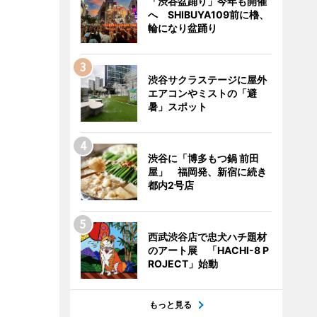
「渋谷盆踊り」今年も開催
へ SHIBUYA109前に櫓、
輪になり盆踊り
渋谷サクラステージに屋外
エアコンやミストの「避
暑」スポット
渋谷に「博多もつ鍋 前田
屋」 福岡発、新宿に続き
都内2号店
西武渋谷店で忠犬ハチ題材
のアート展 「HACHI-8 P
ROJECT」始動
もっと見る