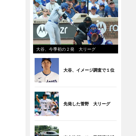
大谷、今季初の２発 大リーグ
大谷、イメージ調査で１位
先発した菅野 大リーグ