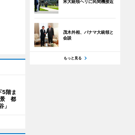
米大統領ヘリに民間機接近
茂木外相、パナマ大統領と
会談
もっと見る
下5階ま
夜景 都
谷」