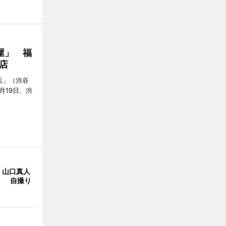
屋」 福
店
店」（渋谷
7月19日、渋
・山口真人
Y」 自撮り