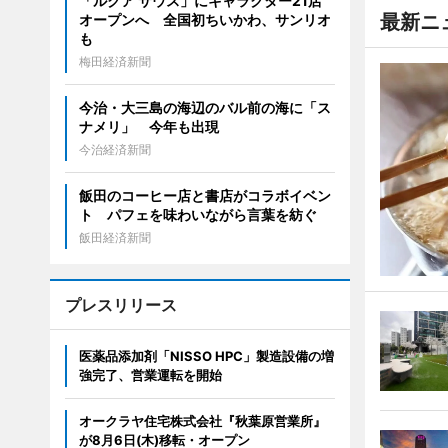
「ルクア サウス」にキャラクター21店
最新ニ
オープンへ 全国初ちいかわ、サンリオ
も
梅田経済新聞
今治・大三島の海辺のバル前の海に「ス
ナメリ」 今年も出現
今治経済新聞
飯田のコーヒー店と書店がコラボイベン
ト パフェを味わいながら言葉を紡ぐ
飯田経済新聞
プレスリリース
医薬品添加剤「NISSO HPC」製造設備の増
強完了、営業運転を開始
オークラヤ住宅株式会社『秋葉原営業所』
が8月6日(木)移転・オープン