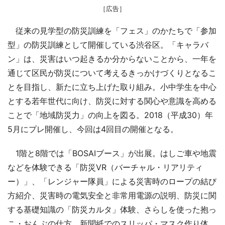
［広告］
従来の見学型の防災訓練を「フェス」のかたちで「参加
型」の防災訓練として開催している渋谷区。「キャラバ
ン」は、災害はいつ起きるか分からないことから、一年を
通じて区民が防災について考えるきっかけづくりとなるこ
とを目指し、新たに立ち上げた取り組み。小中学生を中心
とする若年世代に向け、防災に対する関心や意識を高める
ことで「地域防災力」の向上を図る。2018（平成30）年
5月にプレ開催し、今回は4回目の開催となる。
1階と8階では「BOSAIブース」が出展。はしご車や地震
などを体験できる「防災VR（バーチャル・リアリティ
ー）」、「レンジャー隊員」による災害時のロープの結び
方紹介、災害時の電気安全と非常用電源の説明、防災に関
する基礎知識の「防災カルタ」体験、さらしを使った抱っ
こ・おんぶの仕方、新聞紙でのスリッパ・マスク作り体