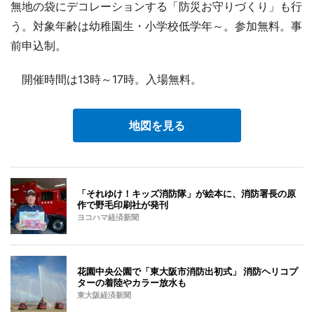
無地の袋にデコレーションする「防災お守りづくり」も行
う。対象年齢は幼稚園生・小学校低学年～。参加無料。事
前申込制。
開催時間は13時～17時。入場無料。
地図を見る
「それゆけ！キッズ消防隊」が絵本に、消防署長の原
作で野毛印刷社が発刊
ヨコハマ経済新聞
花園中央公園で「東大阪市消防出初式」 消防ヘリコプ
ターの着陸やカラー放水も
東大阪経済新聞