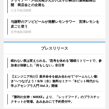
デザイナー・戸田光祐さんが八王子が舞台の漫画動画公
開 商店会との企画も
八王子経済新聞
与謝野のアソビビールが発酵レモンサワー 宮津レモンを
皮ごと使う
京丹後経済新聞
プレスリリース
眠れない夜は変えられる。“思考を休める”睡眠リトリートで、参
加者が体験した「何もしない」非日常
【エンジニア向け】基本命令を組み合わせて“ゲームらしい動
き”へつなげよう！9/9（水）無料セミナー「8ビット時代から
学ぶアセンブラ入門 Vol.3」開催
『勝利の女神：NIKKE』より、「レッドフード」のプラスチッ
クキットが登場。あみあみにて予約受付中。