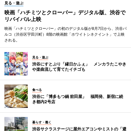
見る・遊ぶ
映画「ハチミツとクローバー」デジタル版、渋谷で
リバイバル上映
映画「ハチミツとクローバー」の初のデジタル版が8月7日から、渋谷パ
ルコ（渋谷区宇田川町）8階の映画館「ホワイトシネクイント」で上映
される。
見る・遊ぶ
渋谷にすとぷり「縁日かふぇ」 メンカラたこやき
や楽曲流して育てたイチゴも
食べる
渋谷に「博多もつ鍋 前田屋」 福岡発、新宿に続
き都内2号店
暮らす・働く
渋谷サクラステージに屋外エアコンやミストの「避