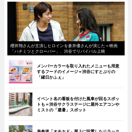
櫻井翔さんが主演しヒロインを蒼井優さんが演じた＝映画
「ハチミツとクローバー」、渋谷でリバイバル上映
メンバーカラーを取り入れたメニューも用意
するフードのイメージ＝渋谷にすとぷりの
「縁日かふぇ」
イベント名の看板を付けた風車が回るスポッ
トも＝渋谷サクラステージに屋外エアコンや
ミストの「避暑」スポット
表参道「オモカド」屋上に設置したリラック