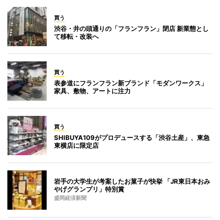
買う
渋谷・井の頭通りの「フランフラン」閉店 新業態とし
て移転・改装へ
買う
表参道にフランフラン新ブランド「モダンワークス」
家具、敷物、アートに注力
買う
SHIBUYA109がプロデュースする「渋谷土産」、東急
東横店に限定店
岩手の大学生が考案したお菓子が快挙 「JR東日本おみ
やげグランプリ」特別賞
盛岡経済新聞