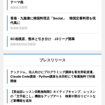
テーマ曲
函館経済新聞
香港・九龍塘に韓国料理店「Social」 韓国定番料理を現
代風に
香港経済新聞
SC相模原、熊本と引き分け J3リーグ開幕
相模原町田経済新聞
プレスリリース
テックジム、法人向けにプログラミング講師を客先常駐派遣。
Claude Code講座・Python講座を永田町にて毎週無料で対面
開催
【英会話レッスン回数無制限】ネイティブキャンプ、レッスン
の「文字起こし」機能をアップデート 検索や部分リピートな
ど新機能を追加