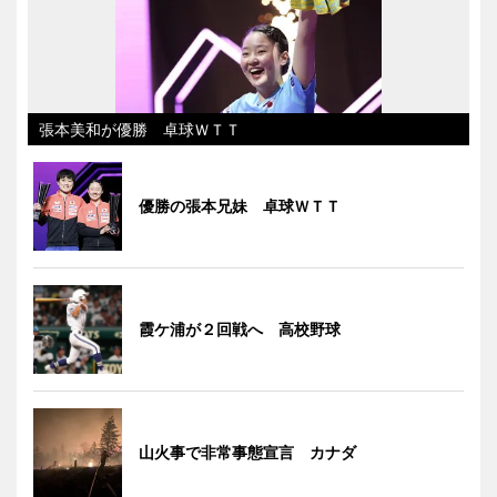
張本美和が優勝 卓球ＷＴＴ
優勝の張本兄妹 卓球ＷＴＴ
霞ケ浦が２回戦へ 高校野球
山火事で非常事態宣言 カナダ