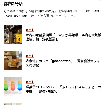
都内2号店
もつ鍋店「博多もつ鍋 前田屋 渋谷店」（渋谷区神南1、TEL 03-5593-
0734）が7月19日、渋谷・神宮通りにオープンした。
食べる
渋谷の老舗居酒屋「山家」が再始動 本店を大規模
改装、朝・深夜営業も
食べる
表参道にカフェ「goodcoffee」 運営会社オフィ
スに併設
食べる
洋菓子のコロンバン、「ふくふくにゃんこ」とコラ
ボ縁日 原宿2店舗で