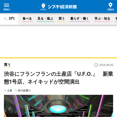
33°C
食べる
見る・遊ぶ
買う
暮らす・働く
学ぶ・知る
買う
2019.09.05
渋谷にフランフランの土産店「U.F.O.」 新業
態1号店、ネイキッドが空間演出
土産
井の頭通り