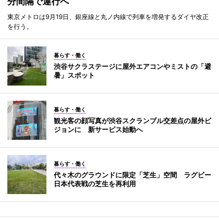
分間隔で運行へ
東京メトロは9月19日、銀座線と丸ノ内線で列車を増発するダイヤ改正
を行う。
暮らす・働く
渋谷サクラステージに屋外エアコンやミストの「避
暑」スポット
暮らす・働く
観光客の顔写真が渋谷スクランブル交差点の屋外ビ
ジョンに 新サービス始動へ
暮らす・働く
代々木のグラウンドに限定「芝生」空間 ラグビー
日本代表戦の芝生を再利用