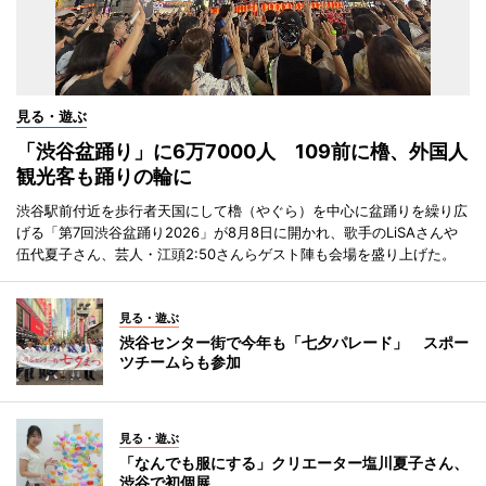
見る・遊ぶ
「渋谷盆踊り」に6万7000人 109前に櫓、外国人
観光客も踊りの輪に
渋谷駅前付近を歩行者天国にして櫓（やぐら）を中心に盆踊りを繰り広
げる「第7回渋谷盆踊り2026」が8月8日に開かれ、歌手のLiSAさんや
伍代夏子さん、芸人・江頭2:50さんらゲスト陣も会場を盛り上げた。
見る・遊ぶ
渋谷センター街で今年も「七夕パレード」 スポー
ツチームらも参加
見る・遊ぶ
「なんでも服にする」クリエーター塩川夏子さん、
渋谷で初個展