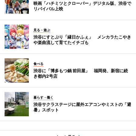
映画「ハチミツとクローバー」デジタル版、渋谷で
リバイバル上映
見る・遊ぶ
渋谷にすとぷり「縁日かふぇ」 メンカラたこやき
や楽曲流して育てたイチゴも
食べる
渋谷に「博多もつ鍋 前田屋」 福岡発、新宿に続
き都内2号店
暮らす・働く
渋谷サクラステージに屋外エアコンやミストの「避
暑」スポット