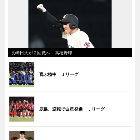
長崎日大が２回戦へ 高校野球
喜ぶ植中 Ｊリーグ
鹿島、逆転で白星発進 Ｊリーグ