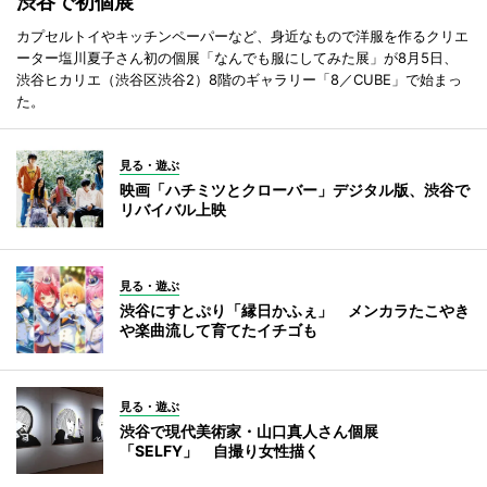
渋谷で初個展
カプセルトイやキッチンペーパーなど、身近なもので洋服を作るクリエ
ーター塩川夏子さん初の個展「なんでも服にしてみた展」が8月5日、
渋谷ヒカリエ（渋谷区渋谷2）8階のギャラリー「8／CUBE」で始まっ
た。
見る・遊ぶ
映画「ハチミツとクローバー」デジタル版、渋谷で
リバイバル上映
見る・遊ぶ
渋谷にすとぷり「縁日かふぇ」 メンカラたこやき
や楽曲流して育てたイチゴも
見る・遊ぶ
渋谷で現代美術家・山口真人さん個展
「SELFY」 自撮り女性描く