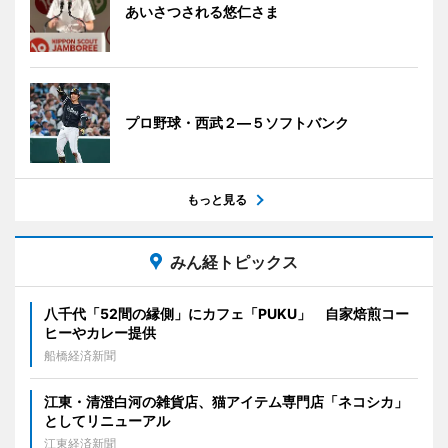
あいさつされる悠仁さま
プロ野球・西武２―５ソフトバンク
もっと見る
みん経トピックス
八千代「52間の縁側」にカフェ「PUKU」 自家焙煎コー
ヒーやカレー提供
船橋経済新聞
江東・清澄白河の雑貨店、猫アイテム専門店「ネコシカ」
としてリニューアル
江東経済新聞