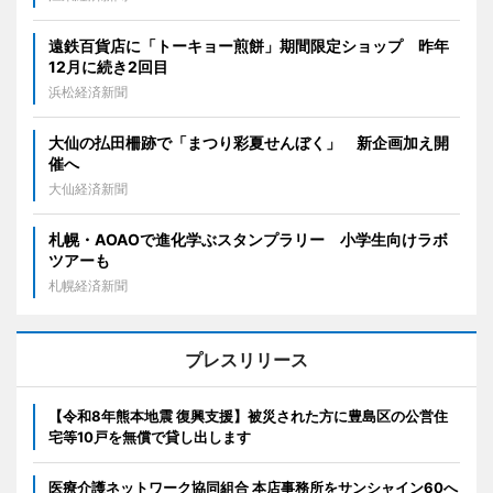
遠鉄百貨店に「トーキョー煎餅」期間限定ショップ 昨年
12月に続き2回目
浜松経済新聞
大仙の払田柵跡で「まつり彩夏せんぼく」 新企画加え開
催へ
大仙経済新聞
札幌・AOAOで進化学ぶスタンプラリー 小学生向けラボ
ツアーも
札幌経済新聞
プレスリリース
【令和8年熊本地震 復興支援】被災された方に豊島区の公営住
宅等10戸を無償で貸し出します
医療介護ネットワーク協同組合 本店事務所をサンシャイン60へ