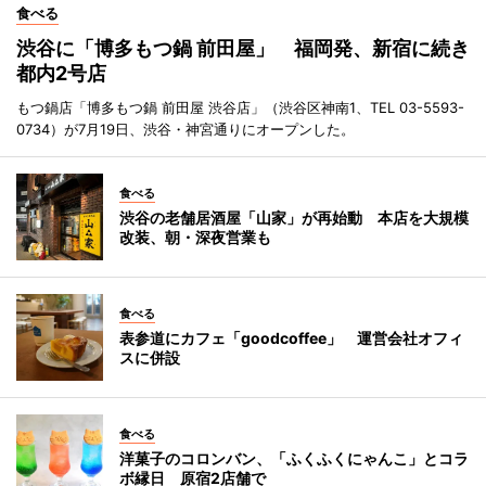
食べる
渋谷に「博多もつ鍋 前田屋」 福岡発、新宿に続き
都内2号店
もつ鍋店「博多もつ鍋 前田屋 渋谷店」（渋谷区神南1、TEL 03-5593-
0734）が7月19日、渋谷・神宮通りにオープンした。
食べる
渋谷の老舗居酒屋「山家」が再始動 本店を大規模
改装、朝・深夜営業も
食べる
表参道にカフェ「goodcoffee」 運営会社オフィ
スに併設
食べる
洋菓子のコロンバン、「ふくふくにゃんこ」とコラ
ボ縁日 原宿2店舗で