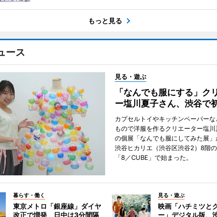
もっと見る
ュース
見る・遊ぶ
「なんでも服にする」ク
ー塩川夏子さん、渋谷で
カプセルトイやキッチンペーパーな
もので洋服を作るクリエーター塩川
の個展「なんでも服にしてみた展」
渋谷ヒカリエ（渋谷区渋谷2）8階
「8／CUBE」で始まった。
暮らす・働く
見る・遊ぶ
東京メトロ「銀座線」ダイヤ
映画「ハチミツと
改正で増発 日中は3分間隔
ー」デジタル版、