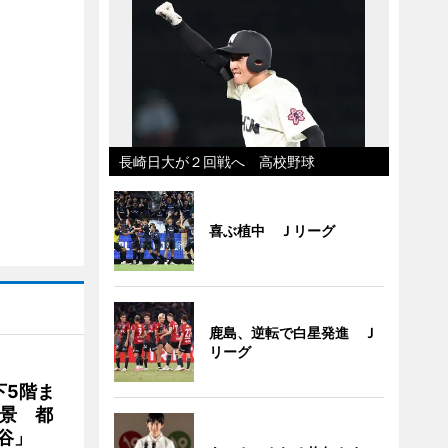
長崎日大が２回戦へ 高校野球
喜ぶ植中 Ｊリーグ
鹿島、逆転で白星発進 Ｊ
リーグ
下5階ま
夜景 都
谷」