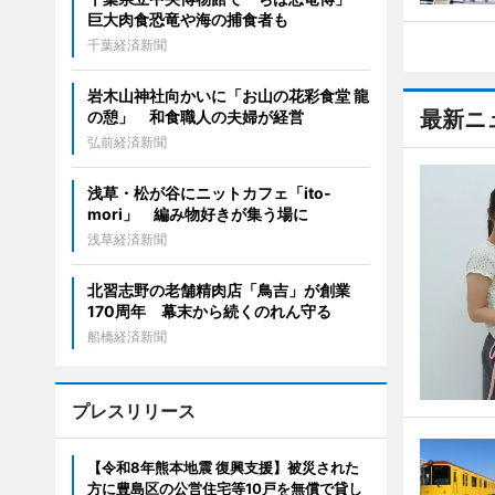
巨大肉食恐竜や海の捕食者も
千葉経済新聞
岩木山神社向かいに「お山の花彩食堂 龍
最新ニ
の憩」 和食職人の夫婦が経営
弘前経済新聞
浅草・松が谷にニットカフェ「ito-
mori」 編み物好きが集う場に
浅草経済新聞
北習志野の老舗精肉店「鳥吉」が創業
170周年 幕末から続くのれん守る
船橋経済新聞
プレスリリース
【令和8年熊本地震 復興支援】被災された
方に豊島区の公営住宅等10戸を無償で貸し