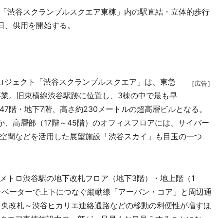
「渋谷スクランブルスクエア東棟」内の駅直結・立体的歩行
0日、供用を開始する。
ロジェクト「渋谷スクランブルスクエア」は、東急
［広告］
事業。旧東横線渋谷駅跡に位置し、3棟の中で最も早
7階・地下7階、高さ約230メートルの超高層ビルとなる。
か、高層部（17階～45階）のオフィスフロアには、サイバー
空間などを活用した展望施設「渋谷スカイ」も目玉の一つ
トロ渋谷駅の地下改札フロア（地下3階）・地上階（1
レベーターで上下につなぐ縦動線「アーバン・コア」と周辺通
中央改札～渋谷ヒカリエ連絡通路などの移動の利便性が増すほ