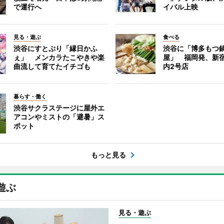
で運行へ
イバル上映
見る・遊ぶ
食べる
渋谷にすとぷり「縁日かふ
渋谷に「博多もつ鍋
ぇ」 メンカラたこやきや楽
屋」 福岡発、新
曲流して育てたイチゴも
内2号店
暮らす・働く
渋谷サクラステージに屋外エ
アコンやミストの「避暑」ス
ポット
もっと見る
遊ぶ
見る・遊ぶ