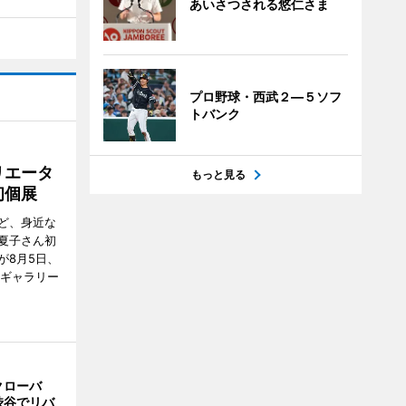
あいさつされる悠仁さま
プロ野球・西武２―５ソフ
トバンク
リエータ
もっと見る
初個展
ど、身近な
夏子さん初
が8月5日、
のギャラリー
クローバ
渋谷でリバ