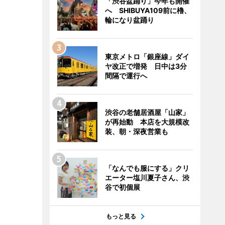
「渋谷盆踊り」今年も開催
へ SHIBUYA109前に櫓、
輪になり盆踊り
東京メトロ「銀座線」ダイ
ヤ改正で増発 日中は3分
間隔で運行へ
渋谷の老舗居酒屋「山家」
が再始動 本店を大規模改
装、朝・深夜営業も
「なんでも服にする」クリ
エーター塩川夏子さん、渋
谷で初個展
もっと見る