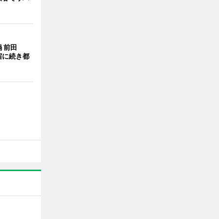
 前田
宿に続き都