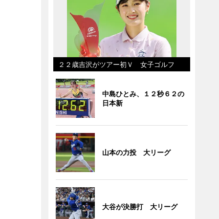
２２歳吉沢がツアー初Ｖ 女子ゴルフ
中島ひとみ、１２秒６２の
日本新
山本の力投 大リーグ
大谷が決勝打 大リーグ