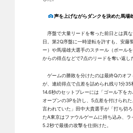
声を上げながらダンクを決めた馬場
序盤で大量リードを奪った前日とは異なり
日。第2Q序盤に一時逆転を許すも、安藤
ー）や馬場雄大選手のスチール（ボールを
からの得点などで7点のリードを奪い返し
ゲームの勝敗を分けたのは最終Qのオフィ
が、連続得点で点差を詰められ残り1分3
14.6秒のセットプレーには「ゴール下
オープンの3Pを許し、5点差を付けられ
言われていた」田中大貴選手が「打ち切ろう
たA東京はファウルゲームに持ち込み、ラ
5.2秒で最後の攻撃を仕掛けた。