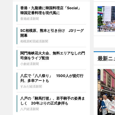
香港・九龍塘に韓国料理店「Social」
韓国定番料理を現代風に
香港経済新聞
SC相模原、熊本と引き分け J3リーグ
開幕
相模原町田経済新聞
関門海峡花火大会、無料エリアなしの門
最新ニ
司側をライブ配信
小倉経済新聞
八広で「八八祭り」 1500人が提灯行
列、多幸アートも
すみだ経済新聞
八戸の「騎馬打毬」、若手騎手の姿勇ま
しく 20年ぶりの正式参拝も
八戸経済新聞