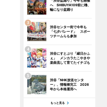
「渋谷盆踊り」今年も開催
へ SHIBUYA109前に櫓、
輪になり盆踊り
渋谷センター街で今年も
「七夕パレード」 スポー
ツチームらも参加
渋谷にすとぷり「縁日かふ
ぇ」 メンカラたこやきや
楽曲流して育てたイチゴも
渋谷「NHK放送センタ
ー」、情報棟完工 2026
年から本格運用へ
もっと見る