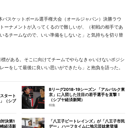
本バスケットボール選手権大会（オールジャパン）決勝ラウ
トーナメントが入ってくるので難しいが、（初戦の相手であ
いるチームなので、いい準備をしないと」と気持ちを切り替
目標がある。そこに向けてチームでやらなきゃいけないポジシ
レーをして最後に良いい思いができたら」と抱負を語った。
Bリーグ2018-19シーズン 「アルバルク東
京」に入団した注目の若手選手を直撃！
スタート
（シブヤ経済新聞）
」（シブ
特集
対決第1
「八王子ビートレインズ」が「八王子市民
崎経済新
デー」 ハーフタイムに地元芸妓衆登場