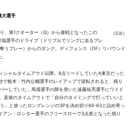
雄大選手
、第1クオーター（Q）から接戦となったこの
［広告］
誓哉選手のドライブ（ドリブルでリングに迫るプレ
奪うプレー）からのダンク、ディフェンス（DF）リバウンド
た。
シャルタイムアウト以降。8点リードしていたA東京だった
5秒で栃木・竹内公輔選手のレイアップで逆転されると、残り
をカバーしていた」馬場選手の隙を突いた遠藤祐亮選手にワイド
た。直後のタイムアウトで「自分のタイミングで打っていいと
」と放ったロングレンジの3Pを決め切り60-63と詰め寄っ
イアン・ロシター選手のフリースローで3点差となった残り