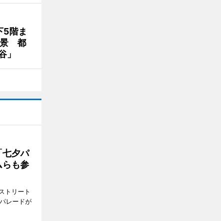
下5階ま
夜景 都
谷」
「七夕パ
ムらも参
ストリート
でパレードが