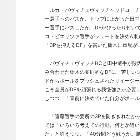
ルカ・パヴィチェヴィッチヘッドコーチ
ー選手へのパスか、トップに上がった田中
ー選手にパスしたが、DFがぴったり付い
コ・ビエリツァ選手がシュートを決めA東
「3Pを抑えるDF」を貫いた栃木に軍配が上
パヴィチェヴィッチHCと田中選手が敗因
み合わせた栃木の変則的なDFに「苦しい
ドからボールをプッシュされたりイージー
こそ全員がDFを頑張れる我慢強さが必要
しつつ、「直前に決めていた自分がボール
「遠藤選手の要所の3Pを防ぎきれなかっ
ては「いろいろ考えての行動。何とか追い
た」と称えつつ、「40分間どう戦うか。