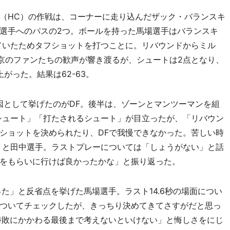
（HC）の作戦は、コーナーに走り込んだザック・バランスキ
選手へのパスの2つ。ボールを持った馬場選手はバランスキ
ていたためタフショットを打つことに。リバウンドからミル
京のファンたちの歓声が響き渡るが、シュートは2点となり、
がった。結果は62-63。
として挙げたのがDF。後半は、ゾーンとマンツーマンを組
シュート」「打たされるシュート」が目立ったが、「リバウン
ショットを決められたり、DFで我慢できなかった。苦しい時
」と田中選手。ラストプレーについては「しょうがない」と話
をもらいに行けば良かったかな」と振り返った。
た」と反省点を挙げた馬場選手。ラスト14.6秒の場面につい
ついてチェックしたが、きっちり決めてきてさすがだと思っ
勝敗にかかわる最後まで考えないといけない」と悔しさをにじ