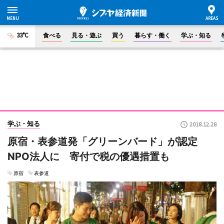
33°C
食べる
見る・遊ぶ
買う
暮らす・働く
学ぶ・知る
学ぶ・知る
2018.12.28
原宿・表参道発「グリーンバード」が認定
NPO法人に 寄付で税の優遇措置も
原宿
表参道