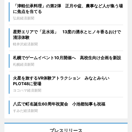
「津軽伝承料理」の第2弾 正月や盆、農事など人が集う場
に焦点を当てる
弘前経済新聞
星野エリアで「足水浴」 13度の湧水とヒノキ香るおけで
清涼体験
軽井沢経済新聞
札幌でゲームイベント10月開催へ 高校生向け企画を新設
札幌経済新聞
火星を旅するVR体験アトラクション みなとみらい
PLOT48に登場
ヨコハマ経済新聞
八広で町名誕生60周年祝賀会 小池都知事も祝福
すみだ経済新聞
プレスリリース