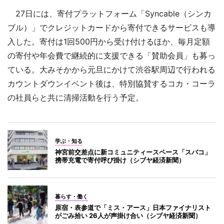
27日には、寄付プラットフォーム「Syncable（シンカ
ブル）」でクレジットカードから寄付できるサービスも導
入した。寄付は1回500円から受け付けるほか、毎月定額
の寄付や年会費で継続的に支援できる「賛助会員」も募っ
ている。大みそかから元旦にかけて渋谷駅周辺で行われる
カウントダウンイベント後は、特別協賛するコカ・コーラ
の社員らと共に清掃活動を行う予定。
学ぶ・知る
神宮前交差点に新コミュニティースペース「スバコ」
携帯充電で寄付呼び掛け（シブヤ経済新聞）
暮らす・働く
原宿・表参道で「ミス・アース」日本ファイナリスト
がごみ拾い 26人が声掛け合い（シブヤ経済新聞）