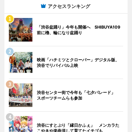
アクセスランキング
「渋谷盆踊り」今年も開催へ SHIBUYA109
前に櫓、輪になり盆踊り
映画「ハチミツとクローバー」デジタル版、
渋谷でリバイバル上映
渋谷センター街で今年も「七夕パレード」
スポーツチームらも参加
渋谷にすとぷり「縁日かふぇ」 メンカラた
こやきや楽曲流して育てたイチゴも