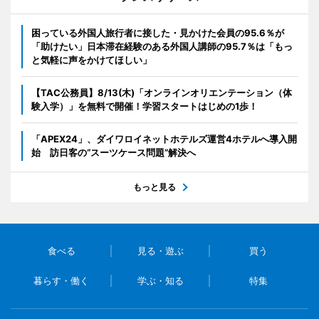
困っている外国人旅行者に接した・見かけた会員の95.6％が
「助けたい」日本滞在経験のある外国人講師の95.7％は「もっ
と気軽に声をかけてほしい」
【TAC公務員】8/13(木)「オンラインオリエンテーション（体
験入学）」を無料で開催！学習スタートはじめの1歩！
「APEX24」、ダイワロイネットホテルズ運営4ホテルへ導入開
始 訪日客の“スーツケース問題”解決へ
もっと見る
食べる
見る・遊ぶ
買う
暮らす・働く
学ぶ・知る
特集