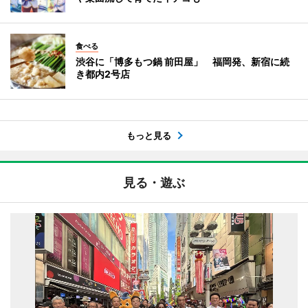
食べる
渋谷に「博多もつ鍋 前田屋」 福岡発、新宿に続
き都内2号店
もっと見る
見る・遊ぶ