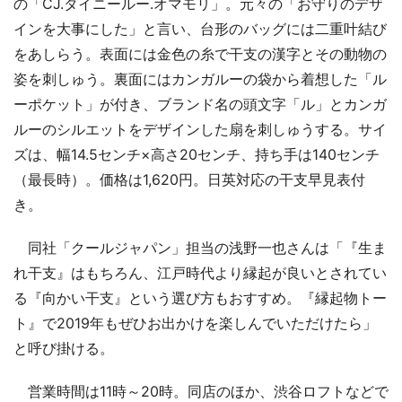
の「CJ.タイニールー.オマモリ」。元々の「お守りのデザ
インを大事にした」と言い、台形のバッグには二重叶結び
をあしらう。表面には金色の糸で干支の漢字とその動物の
姿を刺しゅう。裏面にはカンガルーの袋から着想した「ル
ーポケット」が付き、ブランド名の頭文字「ル」とカンガ
ルーのシルエットをデザインした扇を刺しゅうする。サイ
ズは、幅14.5センチ×高さ20センチ、持ち手は140センチ
（最長時）。価格は1,620円。日英対応の干支早見表付
き。
同社「クールジャパン」担当の浅野一也さんは「『生ま
れ干支』はもちろん、江戸時代より縁起が良いとされてい
る『向かい干支』という選び方もおすすめ。『縁起物トー
ト』で2019年もぜひお出かけを楽しんでいただけたら」
と呼び掛ける。
営業時間は11時～20時。同店のほか、渋谷ロフトなどで