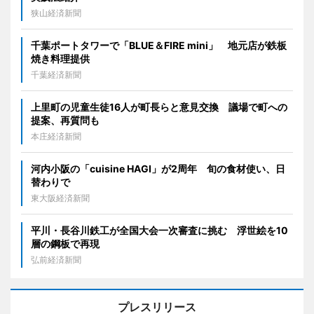
狭山経済新聞
千葉ポートタワーで「BLUE＆FIRE mini」 地元店が鉄板
焼き料理提供
千葉経済新聞
上里町の児童生徒16人が町長らと意見交換 議場で町への
提案、再質問も
本庄経済新聞
河内小阪の「cuisine HAGI」が2周年 旬の食材使い、日
替わりで
東大阪経済新聞
平川・長谷川鉄工が全国大会一次審査に挑む 浮世絵を10
層の鋼板で再現
弘前経済新聞
プレスリリース