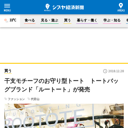
33°C
食べる
見る・遊ぶ
買う
暮らす・働く
学ぶ・知る
買う
2018.12.28
干支モチーフのお守り型トート トートバッ
グブランド「ルートート」が発売
ファッション
代官山