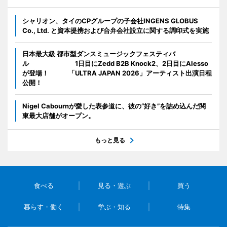
シャリオン、タイのCPグループの子会社INGENS GLOBUS
Co., Ltd. と資本提携および合弁会社設立に関する調印式を実施
日本最大級 都市型ダンスミュージックフェスティバ
ル 1日目にZedd B2B Knock2、2日目にAlesso
が登場！ 「ULTRA JAPAN 2026」アーティスト出演日程
公開！
Nigel Cabournが愛した表参道に、彼の“好き”を詰め込んだ関
東最大店舗がオープン。
もっと見る
食べる
見る・遊ぶ
買う
暮らす・働く
学ぶ・知る
特集