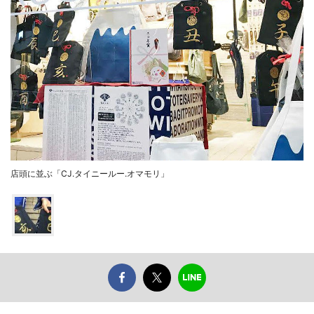
店頭に並ぶ「CJ.タイニールー.オマモリ」