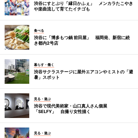
渋谷にすとぷり「縁日かふぇ」 メンカラたこやき
や楽曲流して育てたイチゴも
食べる
渋谷に「博多もつ鍋 前田屋」 福岡発、新宿に続
き都内2号店
暮らす・働く
渋谷サクラステージに屋外エアコンやミストの「避
暑」スポット
見る・遊ぶ
渋谷で現代美術家・山口真人さん個展
「SELFY」 自撮り女性描く
見る・遊ぶ