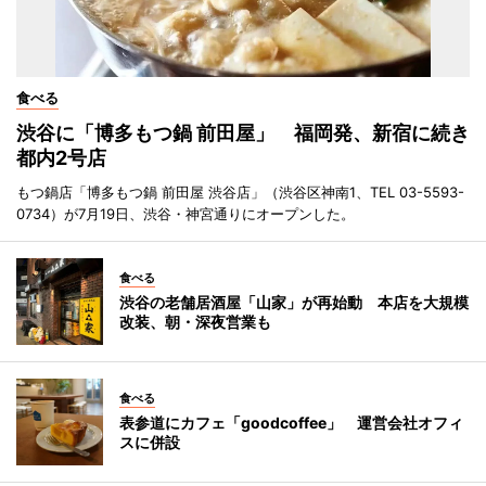
食べる
渋谷に「博多もつ鍋 前田屋」 福岡発、新宿に続き
都内2号店
もつ鍋店「博多もつ鍋 前田屋 渋谷店」（渋谷区神南1、TEL 03-5593-
0734）が7月19日、渋谷・神宮通りにオープンした。
食べる
渋谷の老舗居酒屋「山家」が再始動 本店を大規模
改装、朝・深夜営業も
食べる
表参道にカフェ「goodcoffee」 運営会社オフィ
スに併設