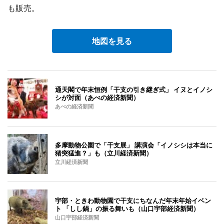
も販売。
地図を見る
通天閣で年末恒例「干支の引き継ぎ式」 イヌとイノシ
シが対面（あべの経済新聞）
あべの経済新聞
多摩動物公園で「干支展」 講演会「イノシシは本当に
猪突猛進？」も（立川経済新聞）
立川経済新聞
宇部・ときわ動物園で干支にちなんだ年末年始イベン
ト 「しし鍋」の振る舞いも（山口宇部経済新聞）
山口宇部経済新聞