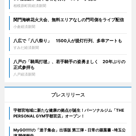
相模原町田経済新聞
関門海峡花火大会、無料エリアなしの門司側をライブ配信
小倉経済新聞
八広で「八八祭り」 1500人が提灯行列、多幸アートも
すみだ経済新聞
八戸の「騎馬打毬」、若手騎手の姿勇ましく 20年ぶりの
正式参拝も
八戸経済新聞
プレスリリース
宇都宮地域に新たな健康の拠点が誕生！パーソナルジム「THE
PERSONAL GYM宇都宮店」オープン！
MyGO!!!!!の「迷子集会」出張版 第三弾 - 日常の築葉書 -埼玉公
演 開催報告