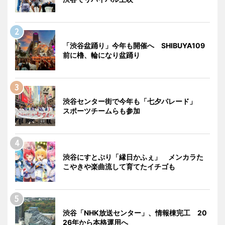
「渋谷盆踊り」今年も開催へ SHIBUYA109
前に櫓、輪になり盆踊り
渋谷センター街で今年も「七夕パレード」
スポーツチームらも参加
渋谷にすとぷり「縁日かふぇ」 メンカラた
こやきや楽曲流して育てたイチゴも
渋谷「NHK放送センター」、情報棟完工 20
26年から本格運用へ