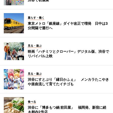
暮らす・働く
東京メトロ「銀座線」ダイヤ改正で増発 日中は3
分間隔で運行へ
見る・遊ぶ
映画「ハチミツとクローバー」デジタル版、渋谷で
リバイバル上映
見る・遊ぶ
渋谷にすとぷり「縁日かふぇ」 メンカラたこやき
や楽曲流して育てたイチゴも
食べる
渋谷に「博多もつ鍋 前田屋」 福岡発、新宿に続
き都内2号店