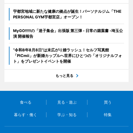
宇都宮地域に新たな健康の拠点が誕生！パーソナルジム「THE
PERSONAL GYM宇都宮店」オープン！
MyGO!!!!!の「迷子集会」出張版 第三弾 - 日常の築葉書 -埼玉公
演 開催報告
“令和8年8月8日”は末広がり婚ラッシュ！セルフ写真館
「PICmii」が新婚カップルへ世界にひとつの「オリジナルフォ
ト」をプレゼントイベントを開催
もっと見る
食べる
見る・遊ぶ
買う
暮らす・働く
学ぶ・知る
特集