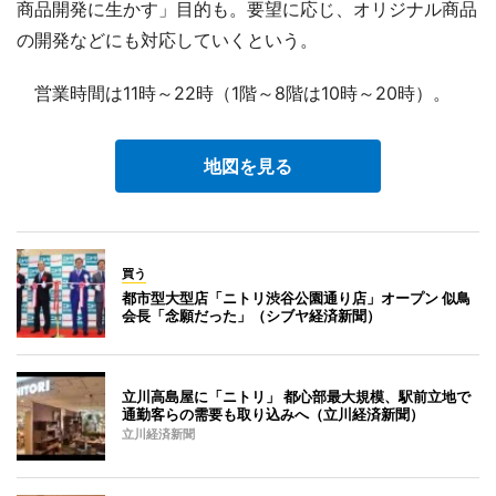
商品開発に生かす」目的も。要望に応じ、オリジナル商品
の開発などにも対応していくという。
営業時間は11時～22時（1階～8階は10時～20時）。
地図を見る
買う
都市型大型店「ニトリ渋谷公園通り店」オープン 似鳥
会長「念願だった」（シブヤ経済新聞）
立川高島屋に「ニトリ」 都心部最大規模、駅前立地で
通勤客らの需要も取り込みへ（立川経済新聞）
立川経済新聞