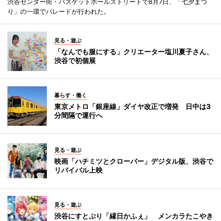
渋谷センター街・バスケットボールストリートで8月7日、「七夕まつ
り」の一環でパレードが行われた。
見る・遊ぶ
「なんでも服にする」クリエーター塩川夏子さん、
渋谷で初個展
暮らす・働く
東京メトロ「銀座線」ダイヤ改正で増発 日中は3
分間隔で運行へ
見る・遊ぶ
映画「ハチミツとクローバー」デジタル版、渋谷で
リバイバル上映
見る・遊ぶ
渋谷にすとぷり「縁日かふぇ」 メンカラたこやき