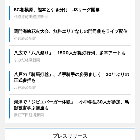
SC相模原、熊本と引き分け J3リーグ開幕
相模原町田経済新聞
関門海峡花火大会、無料エリアなしの門司側をライブ配信
小倉経済新聞
八広で「八八祭り」 1500人が提灯行列、多幸アートも
すみだ経済新聞
八戸の「騎馬打毬」、若手騎手の姿勇ましく 20年ぶりの
正式参拝も
八戸経済新聞
河津で「ジビエバーガー体験」 小中学生30人が参加、鳥
獣被害学ぶ講座も
伊豆下田経済新聞
プレスリリース