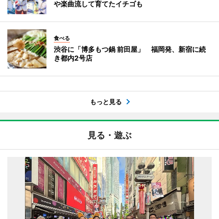
や楽曲流して育てたイチゴも
食べる
渋谷に「博多もつ鍋 前田屋」 福岡発、新宿に続
き都内2号店
もっと見る
見る・遊ぶ