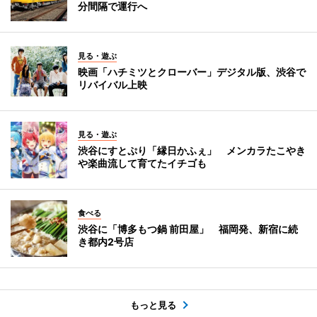
分間隔で運行へ
見る・遊ぶ
映画「ハチミツとクローバー」デジタル版、渋谷で
リバイバル上映
見る・遊ぶ
渋谷にすとぷり「縁日かふぇ」 メンカラたこやき
や楽曲流して育てたイチゴも
食べる
渋谷に「博多もつ鍋 前田屋」 福岡発、新宿に続
き都内2号店
もっと見る