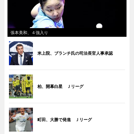
張本美和、４強入り
米上院、ブランチ氏の司法長官人事承認
柏、開幕白星 Ｊリーグ
町田、大勝で発進 Ｊリーグ