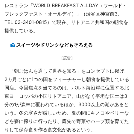
レストラン「WORLD BREAKFAST ALLDAY（ワールド・
ブレックファスト・オールデイ）」（渋谷区神宮前3、
TEL
03-3401-0815
）で現在、リトアニア共和国の朝食を
提供している。
スイーツやドリンクなどもそろえる
［広告］
「朝ごはんを通して世界を知る」をコンセプトに掲げ、
2カ月ごとに1つの国をフィーチャーし朝食を提供している
同店。今回焦点を当てるのは、バルト海沿岸に位置する北
東ヨーロッパの小国リトアニア。山がなく平坦な国土は3
分の1が森林に覆われているほか、3000以上の湖があると
いう。冬の寒さが厳しいため、夏の間にキノコやベリーな
どを森に採りに行ったり、庭先で野菜やハーブ類を育てた
りして保存食を作る食文化があるという。