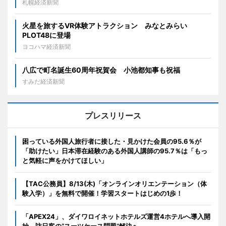
札幌経済新聞
火星を旅するVR体験アトラクション みなとみらい
PLOT48に登場
ヨコハマ経済新聞
八広で町名誕生60周年祝賀会 小池都知事も祝福
すみだ経済新聞
プレスリリース
困っている外国人旅行者に接した・見かけた会員の95.6％が
「助けたい」日本滞在経験のある外国人講師の95.7％は「もっ
と気軽に声をかけてほしい」
【TAC公務員】8/13(木)「オンラインオリエンテーション（体
験入学）」を無料で開催！学習スタートはじめの1歩！
「APEX24」、ダイワロイネットホテルズ運営4ホテルへ導入開
始 訪日客の“スーツケース問題”解決へ