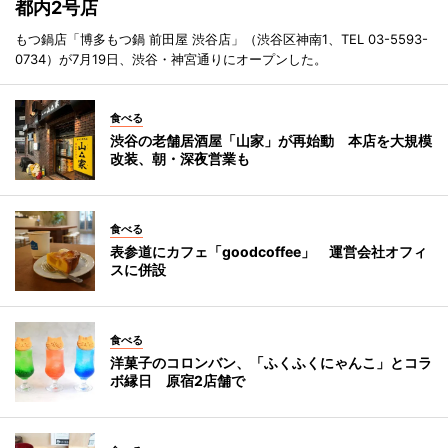
都内2号店
もつ鍋店「博多もつ鍋 前田屋 渋谷店」（渋谷区神南1、TEL 03-5593-
0734）が7月19日、渋谷・神宮通りにオープンした。
食べる
渋谷の老舗居酒屋「山家」が再始動 本店を大規模
改装、朝・深夜営業も
食べる
表参道にカフェ「goodcoffee」 運営会社オフィ
スに併設
食べる
洋菓子のコロンバン、「ふくふくにゃんこ」とコラ
ボ縁日 原宿2店舗で