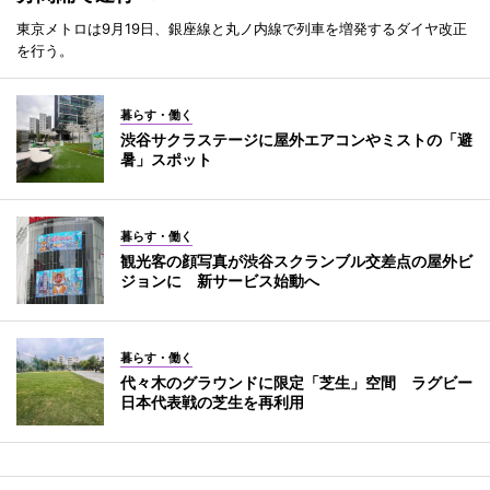
東京メトロは9月19日、銀座線と丸ノ内線で列車を増発するダイヤ改正
を行う。
暮らす・働く
渋谷サクラステージに屋外エアコンやミストの「避
暑」スポット
暮らす・働く
観光客の顔写真が渋谷スクランブル交差点の屋外ビ
ジョンに 新サービス始動へ
暮らす・働く
代々木のグラウンドに限定「芝生」空間 ラグビー
日本代表戦の芝生を再利用