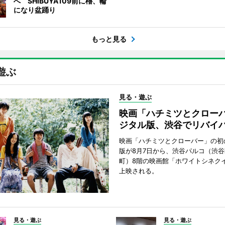
へ SHIBUYA109前に櫓、輪
になり盆踊り
もっと見る
遊ぶ
見る・遊ぶ
映画「ハチミツとクロー
ジタル版、渋谷でリバイ
映画「ハチミツとクローバー」の初
版が8月7日から、渋谷パルコ（渋
町）8階の映画館「ホワイトシネク
上映される。
見る・遊ぶ
見る・遊ぶ