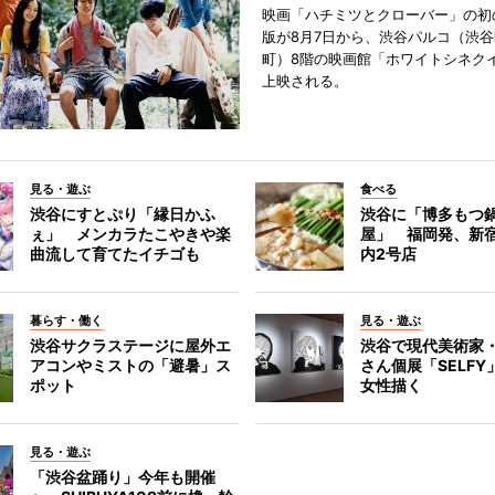
映画「ハチミツとクローバー」の初
版が8月7日から、渋谷パルコ（渋
町）8階の映画館「ホワイトシネク
上映される。
見る・遊ぶ
食べる
渋谷にすとぷり「縁日かふ
渋谷に「博多もつ鍋
ぇ」 メンカラたこやきや楽
屋」 福岡発、新
曲流して育てたイチゴも
内2号店
暮らす・働く
見る・遊ぶ
渋谷サクラステージに屋外エ
渋谷で現代美術家
アコンやミストの「避暑」ス
さん個展「SELF
ポット
女性描く
見る・遊ぶ
「渋谷盆踊り」今年も開催