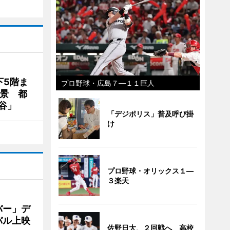
下5階ま
プロ野球・広島７―１１巨人
夜景 都
谷」
「デジポリス」普及呼び掛
け
プロ野球・オリックス１―
３楽天
バー」デ
バル上映
佐野日大、２回戦へ 高校