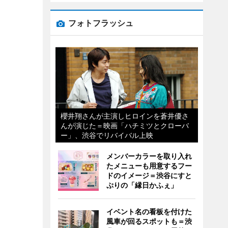
フォトフラッシュ
櫻井翔さんが主演しヒロインを蒼井優さ
んが演じた＝映画「ハチミツとクローバ
ー」、渋谷でリバイバル上映
メンバーカラーを取り入れ
たメニューも用意するフー
ドのイメージ＝渋谷にすと
ぷりの「縁日かふぇ」
イベント名の看板を付けた
風車が回るスポットも＝渋