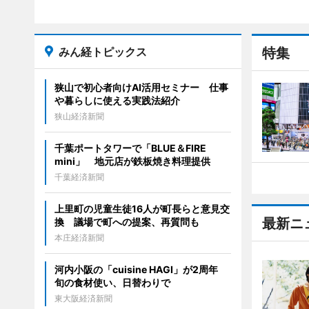
みん経トピックス
特集
狭山で初心者向けAI活用セミナー 仕事
や暮らしに使える実践法紹介
狭山経済新聞
千葉ポートタワーで「BLUE＆FIRE
mini」 地元店が鉄板焼き料理提供
千葉経済新聞
上里町の児童生徒16人が町長らと意見交
最新ニ
換 議場で町への提案、再質問も
本庄経済新聞
河内小阪の「cuisine HAGI」が2周年
旬の食材使い、日替わりで
東大阪経済新聞