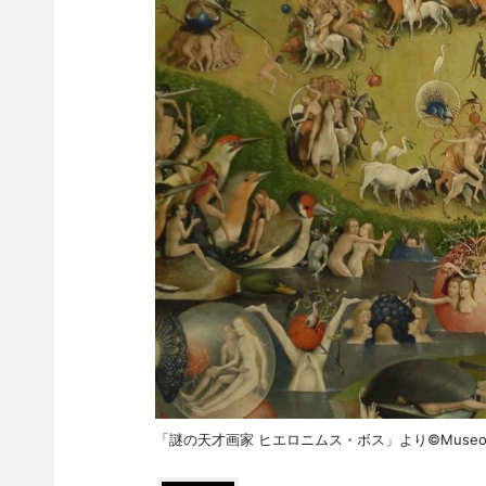
「謎の天才画家 ヒエロニムス・ボス」より©Museo Naciona