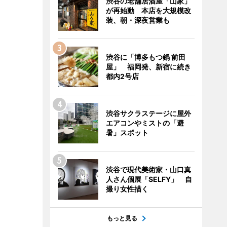
渋谷の老舗居酒屋「山家」
が再始動 本店を大規模改
装、朝・深夜営業も
渋谷に「博多もつ鍋 前田
屋」 福岡発、新宿に続き
都内2号店
渋谷サクラステージに屋外
エアコンやミストの「避
暑」スポット
渋谷で現代美術家・山口真
人さん個展「SELFY」 自
撮り女性描く
もっと見る