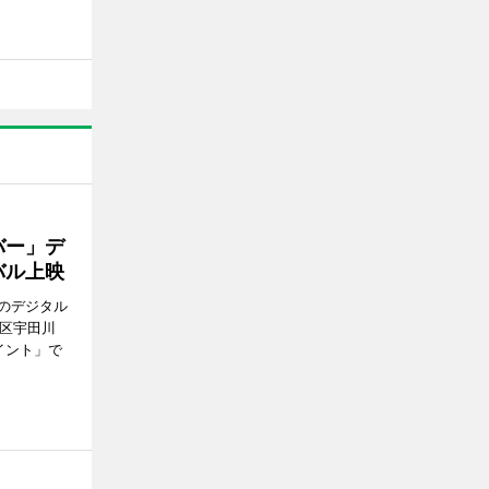
バー」デ
バル上映
のデジタル
谷区宇田川
イント」で