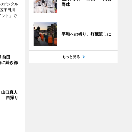
のデジタル
野球
谷区宇田川
イント」で
平和への祈り、灯籠流しに
 前田
もっと見る
宿に続き都
・山口真人
Y」 自撮り