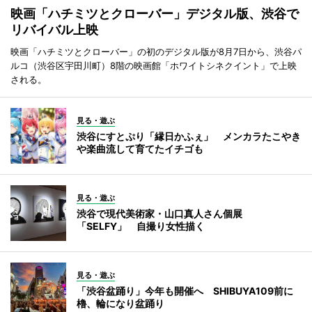
映画「ハチミツとクローバー」デジタル版、渋谷で
リバイバル上映
映画「ハチミツとクローバー」の初のデジタル版が8月7日から、渋谷パ
ルコ（渋谷区宇田川町）8階の映画館「ホワイトシネクイント」で上映
される。
見る・遊ぶ
渋谷にすとぷり「縁日かふぇ」 メンカラたこやき
や楽曲流して育てたイチゴも
見る・遊ぶ
渋谷で現代美術家・山口真人さん個展
「SELFY」 自撮り女性描く
見る・遊ぶ
「渋谷盆踊り」今年も開催へ SHIBUYA109前に
櫓、輪になり盆踊り