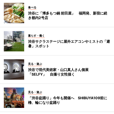
食べる
渋谷に「博多もつ鍋 前田屋」 福岡発、新宿に続
き都内2号店
暮らす・働く
渋谷サクラステージに屋外エアコンやミストの「避
暑」スポット
見る・遊ぶ
渋谷で現代美術家・山口真人さん個展
「SELFY」 自撮り女性描く
見る・遊ぶ
「渋谷盆踊り」今年も開催へ SHIBUYA109前に
櫓、輪になり盆踊り