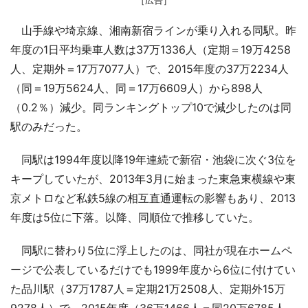
山手線や埼京線、湘南新宿ラインが乗り入れる同駅。昨
年度の1日平均乗車人数は37万1336人（定期＝19万4258
人、定期外＝17万7077人）で、2015年度の37万2234人
（同＝19万5624人、同＝17万6609人）から898人
（0.2％）減少。同ランキングトップ10で減少したのは同
駅のみだった。
同駅は1994年度以降19年連続で新宿・池袋に次ぐ3位を
キープしていたが、2013年3月に始まった東急東横線や東
京メトロなど私鉄5線の相互直通運転の影響もあり、2013
年度は5位に下落。以降、同順位で推移していた。
同駅に替わり5位に浮上したのは、同社が現在ホームペ
ージで公表しているだけでも1999年度から6位に付けてい
た品川駅（37万1787人＝定期21万2508人、定期外15万
9278人）で、2015年度（36万1466人＝同20万6785人、