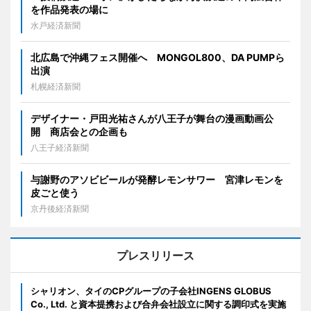
を作品発表の場に
水戸経済新聞
北広島で沖縄フェス開催へ MONGOL800、DA PUMPら
出演
札幌経済新聞
デザイナー・戸田光祐さんが八王子が舞台の漫画動画公
開 商店会との企画も
八王子経済新聞
与謝野のアソビビールが発酵レモンサワー 宮津レモンを
皮ごと使う
京丹後経済新聞
プレスリリース
シャリオン、タイのCPグループの子会社INGENS GLOBUS
Co., Ltd. と資本提携および合弁会社設立に関する調印式を実施